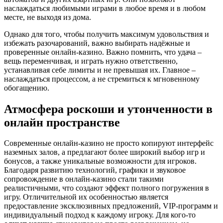
наслаждаться любимыми играми в любое время и в любом
месте, не выходя из дома.
Однако для того, чтобы получить максимум удовольствия и
избежать разочарований, важно выбирать надёжные и
проверенные онлайн-казино. Важно помнить, что удача –
вещь переменчивая, и играть нужно ответственно,
устанавливая себе лимиты и не превышая их. Главное –
наслаждаться процессом, а не стремиться к мгновенному
обогащению.
Атмосфера роскоши и утонченности в
онлайн пространстве
Современные онлайн-казино не просто копируют интерфейс
наземных залов, а предлагают более широкий выбор игр и
бонусов, а также уникальные возможности для игроков.
Благодаря развитию технологий, графики и звуковое
сопровождение в онлайн-казино стали такими
реалистичными, что создают эффект полного погружения в
игру. Отличительной их особенностью является
предоставление эксклюзивных предложений, VIP-программ и
индивидуальный подход к каждому игроку. Для кого-то