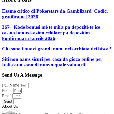
Esame critico di Pokerstars da Gamblizard ️ Codici
gratifica nel 2026
367+ Kode bonusi më të mira pa depozitë të ice
casino bonus kazino celulare pa depozitim
konfirmuara korrik 2026
Chi sono i nuovi grandi nomi nel occhiata dei bisca?
Siti non aams sicuri per casa da gioco online per
Italia atto sono di nuovo quale valutarli
Send Us A Message
Full Name
Phone
Email
Send
About Us