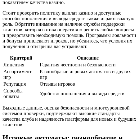
показателем качества казино.
Стоит проверить политику выплат казино и доступные
способы пополнения и вывода средств также играют важную
роль. Обратите внимание на наличие службы поддержки
клиентов, которая готова оперативно решить любые вопросы
и предоставить необходимую помощь. Программы лояльности
и бонусы привлекают игроков, но убедитесь, что условия их
получения и отыгрыша вас устраивают.
Критерий
Описание
Лицензия
Гарантия честности и безопасности
Ассортимент
Разнообразие игровых автоматов и других
игр
игр
Репутация
Отзывы игроков
Способы
Удобство пополнения и вывода средств
оплаты
Выходные данные, оценка безопасности и многоуровневой
системой проверки, подтверждают высокие стандарты
качества клуба и надежность платформы для новых и будущих
клиентов.
Игровые автоматы: разнообразие и