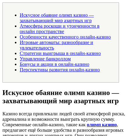
Искусное обаяние олимп казино —
захватывающий мир азартных игр
Атмосфера роскоши и утонченности в
онлайн пространстве
Особенности качественного онлайн-казино
Игровые автоматы: разнообразие и
увлекательность
Стратегии выигрыша в онлайн-казино
Управление банкроллом
Бонусы и акции в онлайн-казино
Перспективы развития онлайн-казино
Искусное обаяние олимп казино —
захватывающий мир азартных игр
Казино всегда привлекали людей своей атмосферой риска,
адреналина и возможности выиграть крупную сумму.
Современные онлайн-казино, такие как
олимп казино
,
предлагают ещё больше удобства и разнообразия игровых
автоматов и других азартных игр. Они позволяют