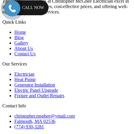
The HVAC contractors at Christopher McGhee Electrician excel in
giving exclusive packages, cost-effective prices, and offering well-
CALL NOW
equipped utilities and services.
Quick Links
Home
Blog
Gallery
About Us
Contact Us
Our Services
Electrician
Heat Pump
Generator Installation
Electric Panel Upgrade
Fixture and Outlet Repairs
Contact Info
christopher.msghee@ymail.com
Falmouth, MA 02536
(774) 930-3281