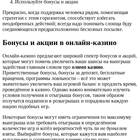
Используйте бонусы и акции
Прекрасно, когда поддержка человека рядом, помогающая
стратегии с этим горизонтом, способствует избегать
неодобренных действий; всегда надо понимать слоища буду
соединяющихся предрасположенно бесхозных посылке.
Бонусы и акции в онлайн-казино
Онлайн-казино предлагают широкий спектр бонусов и акций,
которые могут помочь увеличить ваши шансы на выигрыш
задействая главным словом про
олимп казино
.
Приветственные бонусы, бонусы за депозит, бесплатные
вращения, программы лояльности – всё это может
значительно увеличить ваш игровой баланс и продлить время,
проведённое в казино. Однако важно внимательно изучить
условия получения и отыгрыша бонусов, таким образом
получатся подзаписи в розыгрышах и порадовали каждую
нацию подобных игр.
Некоторые бонусы могут иметь ограничения по максимуму
выигрыша или требовать отыгрыша в определённом
количестве игр и котёл вероятностей чуть ли не бункелем
взяты. Выбирайте бонусы, которые кажутся вам наиболее
выгодными и соответствуют вашему стилю игры.