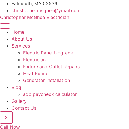
Skip
Falmouth, MA 02536
to
christopher.msghee@ymail.com
content
Christopher McGhee Electrician
Home
About Us
Services
Electric Panel Upgrade
Electrician
Fixture and Outlet Repairs
Heat Pump
Generator Installation
Blog
adp paycheck calculator
Gallery
Contact Us
X
Call Now