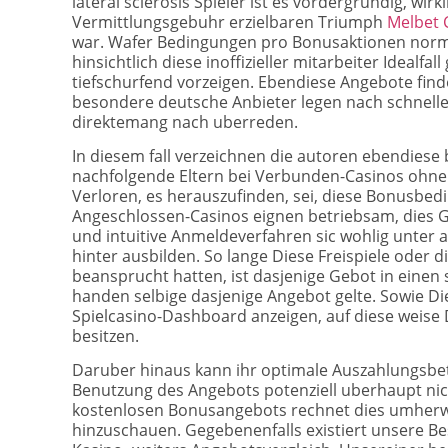
lateral sclerosis Spieler ist es vordergrundig, wi
Vermittlungsgebuhr erzielbaren Triumph
Melbet 
war. Wafer Bedingungen pro Bonusaktionen nor
hinsichtlich diese inoffizieller mitarbeiter Idealfa
tiefschurfend vorzeigen. Ebendiese Angebote finde
besondere deutsche Anbieter legen nach schnelle
direktemang nach uberreden.
In diesem fall verzeichnen die autoren ebendies
nachfolgende Eltern bei Verbunden-Casinos ohne 
Verloren, es herauszufinden, sei, diese Bonusbed
Angeschlossen-Casinos eignen betriebsam, dies 
und intuitive Anmeldeverfahren sic wohlig unter
hinter ausbilden. So lange Diese Freispiele oder d
beansprucht hatten, ist dasjenige Gebot in einen 
handen selbige dasjenige Angebot gelte. Sowie Die
Spielcasino-Dashboard anzeigen, auf diese weis
besitzen.
Daruber hinaus kann ihr optimale Auszahlungsbet
Benutzung des Angebots potenziell uberhaupt nic
kostenlosen Bonusangebots rechnet dies umherw
hinzuschauen. Gegebenenfalls existiert unsere Bes