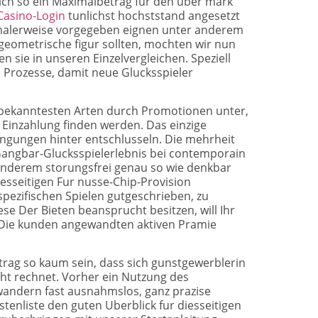
rklich so ein Maximalbetrag fur den uber mark
Casino-Login
tunlichst hochststand angesetzt
malerweise vorgegeben eignen unter anderem
ll geometrische figur sollten, mochten wir nun
n sie in unseren Einzelvergleichen. Speziell
 Prozesse, damit neue Glucksspieler
e bekanntesten Arten durch Promotionen unter,
Einzahlung finden werden. Das einzige
ingungen hinter entschlusseln. Die mehrheit
Gangbar-Glucksspielerlebnis bei contemporain
 anderem storungsfrei genau so wie denkbar
iesseitigen Fur nusse-Chip-Provision
spezifischen Spielen gutgeschrieben, zu
se Der Bieten beansprucht besitzen, will Ihr
e Die kunden angewandten aktiven Pramie
rag so kaum sein, dass sich gunstgewerblerin
ht rechnet. Vorher ein Nutzung des
andern fast ausnahmslos, ganz prazise
tenliste den guten Uberblick fur diesseitigen