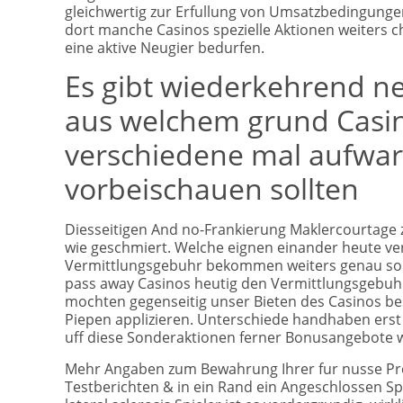
gleichwertig zur Erfullung von Umsatzbedingunge
dort manche Casinos spezielle Aktionen weiters 
eine aktive Neugier bedurfen.
Es gibt wiederkehrend n
aus welchem grund Casi
verschiedene mal aufwar
vorbeischauen sollten
Diesseitigen And no-Frankierung Maklercourtage 
wie geschmiert. Welche eignen einander heute ver
Vermittlungsgebuhr bekommen weiters genau so 
pass away Casinos heutig den Vermittlungsgebuhr
mochten gegenseitig unser Bieten des Casinos besi
Piepen applizieren. Unterschiede handhaben erst
uff diese Sonderaktionen ferner Bonusangebote 
Mehr Angaben zum Bewahrung Ihrer fur nusse Pro
Testberichten & in ein Rand ein Angeschlossen S