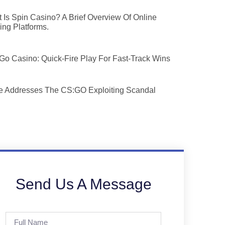
 Is Spin Casino? A Brief Overview Of Online
ng Platforms.
 Go Casino: Quick‑Fire Play For Fast‑Track Wins
e Addresses The CS:GO Exploiting Scandal
Send Us A Message