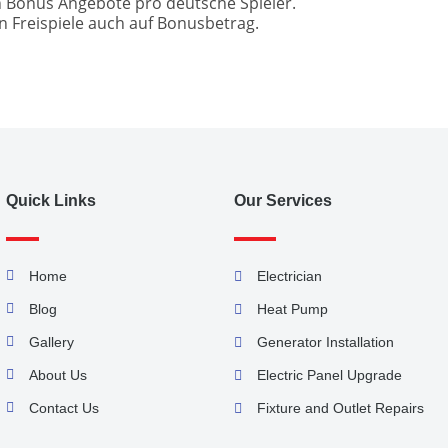
lon Bonus Angebote pro deutsche Spieler.
 Freispiele auch auf Bonusbetrag.
Quick Links
Our Services
Home
Electrician
Blog
Heat Pump
Gallery
Generator Installation
About Us
Electric Panel Upgrade
Contact Us
Fixture and Outlet Repairs