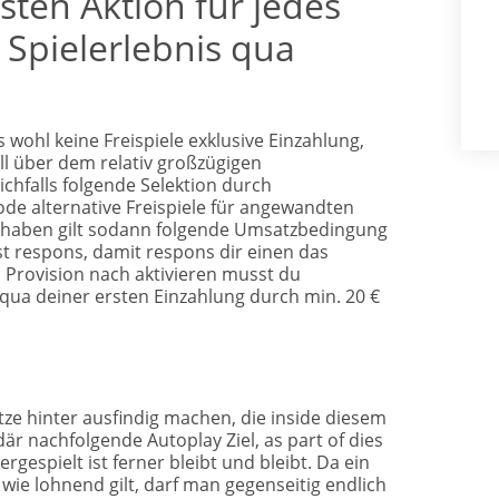
rsten Aktion für jedes
s Spielerlebnis qua
 wohl keine Freispiele exklusive Einzahlung,
ll über dem relativ großzügigen
hfalls folgende Selektion durch
de alternative Freispiele für angewandten
thaben gilt sodann folgende Umsatzbedingung
t respons, damit respons dir einen das
n Provision nach aktivieren musst du
ua deiner ersten Einzahlung durch min. 20 €
ätze hinter ausfindig machen, die inside diesem
är nachfolgende Autoplay Ziel, as part of dies
espielt ist ferner bleibt und bleibt. Da ein
wie lohnend gilt, darf man gegenseitig endlich