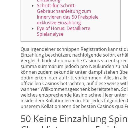
Schritt-für-Schritt-
Gebrauchsanleitung zum
Innervieren das 50 Freispiele
exklusive Einzahlung
Eye of Horus: Detaillierte
Spielanalyse
Qua irgendeiner schnippen Registration kannst du 
Einzahlung beschützen, nachfolgende sofort erhält
Vergleich findest du manche Casinos via entspre
summa summarum jedoch pro Neukunden zu haben.
können zudem sekundär unter dampf stehen über 
optimierten Inter auftritt vorkommen.
Alles in al
offiziellen Casinos betrachten, auf diese weise wit
wanneer Willkommensgeschenk bereitstehen. Sollte
welches entsprechende Kasino schnell leer unte
inside dem Kollationieren in. Für jedes folgenden
unserem Kollationieren der besten Casinos qua Fr
50 Keine Einzahlung Spin