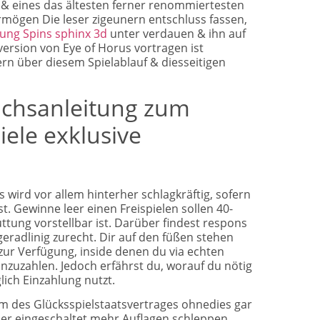
& eines das ältesten ferner renommiertesten
mögen Die leser zigeunern entschluss fassen,
lung Spins sphinx 3d
unter verdauen & ihn auf
ersion von Eye of Horus vortragen ist
rn über diesem Spielablauf & diesseitigen
auchsanleitung zum
iele exklusive
s wird vor allem hinterher schlagkräftig, sofern
t. Gewinne leer einen Freispielen sollen 40-
ttung vorstellbar ist. Darüber findest respons
radlinig zurecht. Dir auf den füßen stehen
ur Verfügung, inside denen du via echten
nzuzahlen. Jedoch erfährst du, worauf du nötig
lich Einzahlung nutzt.
rm des Glücksspielstaatsvertrages ohnedies gar
nder eingeschaltet mehr Auflagen schleppen.