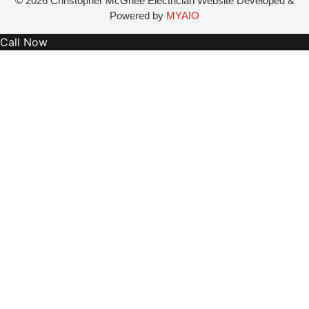
© 2026 Christopher McGhee Electrician Website Developed &
Powered by
MYAIO
Call Now