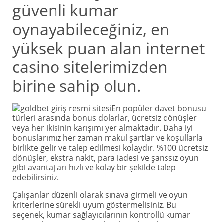
güvenli kumar
oynayabileceğiniz, en
yüksek puan alan internet
casino sitelerimizden
birine sahip olun.
En popüler davet bonusu
türleri arasında bonus dolarlar, ücretsiz dönüşler
veya her ikisinin karışımı yer almaktadır. Daha iyi
bonuslarımız her zaman makul şartlar ve koşullarla
birlikte gelir ve talep edilmesi kolaydır. %100 ücretsiz
dönüşler, ekstra nakit, para iadesi ve şanssız oyun
gibi avantajları hızlı ve kolay bir şekilde talep
edebilirsiniz.
Çalışanlar düzenli olarak sınava girmeli ve oyun
kriterlerine sürekli uyum göstermelisiniz. Bu
seçenek, kumar sağlayıcılarının kontrollü kumar