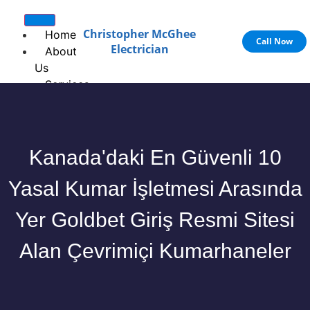
Christopher McGhee
Home
Call Now
Electrician
About
Us
Services
Electric Panel Upgrade
Electrician
Fixture and Outlet
Kanada'daki En Güvenli 10
Repairs
Heat Pump
Yasal Kumar İşletmesi Arasında
Generator Installation
Yer Goldbet Giriş Resmi Sitesi
Blog
Alan Çevrimiçi Kumarhaneler
adp paycheck calculator
Gallery
Contact
Us