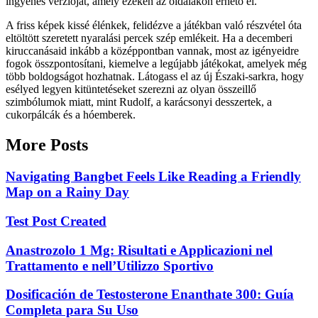
ingyenes verzióját, amely ezeken az oldalakon érhető el.
A friss képek kissé élénkek, felidézve a játékban való részvétel óta
eltöltött szeretett nyaralási percek szép emlékeit. Ha a decemberi
kiruccanásaid inkább a középpontban vannak, most az igényeidre
fogok összpontosítani, kiemelve a legújabb játékokat, amelyek még
több boldogságot hozhatnak. Látogass el az új Északi-sarkra, hogy
esélyed legyen kitüntetéseket szerezni az olyan összeillő
szimbólumok miatt, mint Rudolf, a karácsonyi desszertek, a
cukorpálcák és a hóemberek.
More Posts
Navigating Bangbet Feels Like Reading a Friendly
Map on a Rainy Day
Test Post Created
Anastrozolo 1 Mg: Risultati e Applicazioni nel
Trattamento e nell’Utilizzo Sportivo
Dosificación de Testosterone Enanthate 300: Guía
Completa para Su Uso