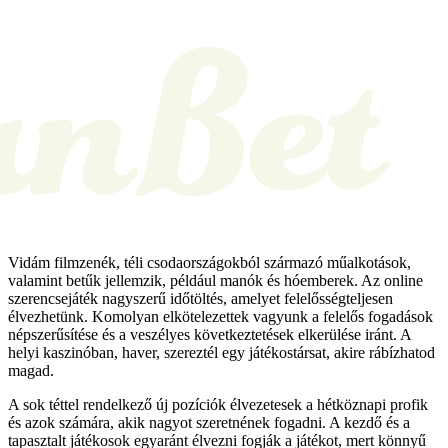
Vidám filmzenék, téli csodaországokból származó műalkotások,
valamint betűk jellemzik, például manók és hóemberek. Az online
szerencsejáték nagyszerű időtöltés, amelyet felelősségteljesen
élvezhetünk. Komolyan elkötelezettek vagyunk a felelős fogadások
népszerűsítése és a veszélyes következtetések elkerülése iránt. A
helyi kaszinóban, haver, szereztél egy játékostársat, akire rábízhatod
magad.
A sok téttel rendelkező új pozíciók élvezetesek a hétköznapi profik
és azok számára, akik nagyot szeretnének fogadni. A kezdő és a
tapasztalt játékosok egyaránt élvezni fogják a játékot, mert könnyű