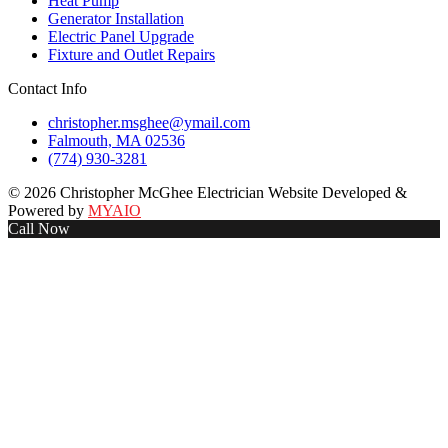
Heat Pump
Generator Installation
Electric Panel Upgrade
Fixture and Outlet Repairs
Contact Info
christopher.msghee@ymail.com
Falmouth, MA 02536
(774) 930-3281
© 2026 Christopher McGhee Electrician Website Developed &
Powered by
MYAIO
Call Now