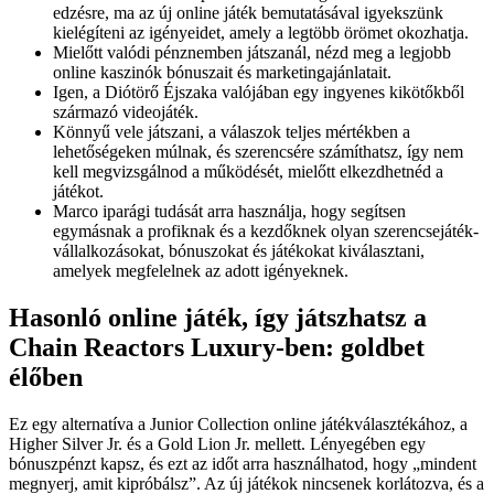
edzésre, ma az új online játék bemutatásával igyekszünk
kielégíteni az igényeidet, amely a legtöbb örömet okozhatja.
Mielőtt valódi pénznemben játszanál, nézd meg a legjobb
online kaszinók bónuszait és marketingajánlatait.
Igen, a Diótörő Éjszaka valójában egy ingyenes kikötőkből
származó videojáték.
Könnyű vele játszani, a válaszok teljes mértékben a
lehetőségeken múlnak, és szerencsére számíthatsz, így nem
kell megvizsgálnod a működését, mielőtt elkezdhetnéd a
játékot.
Marco iparági tudását arra használja, hogy segítsen
egymásnak a profiknak és a kezdőknek olyan szerencsejáték-
vállalkozásokat, bónuszokat és játékokat kiválasztani,
amelyek megfelelnek az adott igényeknek.
Hasonló online játék, így játszhatsz a
Chain Reactors Luxury-ben: goldbet
élőben
Ez egy alternatíva a Junior Collection online játékválasztékához, a
Higher Silver Jr. és a Gold Lion Jr. mellett. Lényegében egy
bónuszpénzt kapsz, és ezt az időt arra használhatod, hogy „mindent
megnyerj, amit kipróbálsz”. Az új játékok nincsenek korlátozva, és a