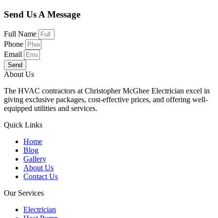
Send Us A Message
Full Name
Phone
Email
Send
About Us
The HVAC contractors at Christopher McGhee Electrician excel in
giving exclusive packages, cost-effective prices, and offering well-
equipped utilities and services.
Quick Links
Home
Blog
Gallery
About Us
Contact Us
Our Services
Electrician