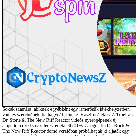
Sokak számára, akiknek egyébként egy ismerősük játékhelyzetben
van, és szeretnének, ha hagynák, címke: Kaszinójátékos. A TrueLab
Dr. Stone & The New Riff Reactor videós nyerőgépének új
alapértelmezett visszatérési értéke 96,01%. A legújabb Dr. Rock &
The New Riff Reactor demó verzióban próbálhatják ki a játék egy