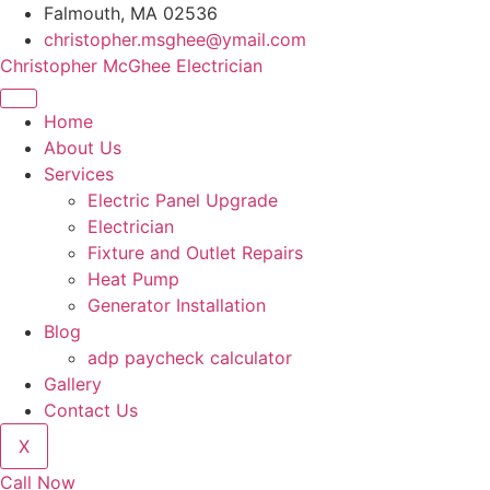
Skip
Falmouth, MA 02536
to
christopher.msghee@ymail.com
content
Christopher McGhee Electrician
Home
About Us
Services
Electric Panel Upgrade
Electrician
Fixture and Outlet Repairs
Heat Pump
Generator Installation
Blog
adp paycheck calculator
Gallery
Contact Us
X
Call Now