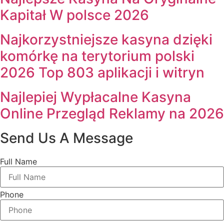
Kapitał W polsce 2026
Najkorzystniejsze kasyna dzięki
komórkę na terytorium polski
2026 Top 803 aplikacji i witryn
Najlepiej Wypłacalne Kasyna
Online Przegląd Reklamy na 2026
Send Us A Message
Full Name
Phone