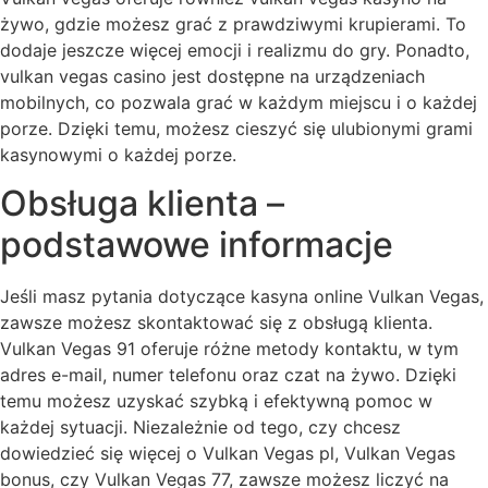
żywo, gdzie możesz grać z prawdziwymi krupierami. To
dodaje jeszcze więcej emocji i realizmu do gry. Ponadto,
vulkan vegas casino jest dostępne na urządzeniach
mobilnych, co pozwala grać w każdym miejscu i o każdej
porze. Dzięki temu, możesz cieszyć się ulubionymi grami
kasynowymi o każdej porze.
Obsługa klienta –
podstawowe informacje
Jeśli masz pytania dotyczące kasyna online Vulkan Vegas,
zawsze możesz skontaktować się z obsługą klienta.
Vulkan Vegas 91 oferuje różne metody kontaktu, w tym
adres e-mail, numer telefonu oraz czat na żywo. Dzięki
temu możesz uzyskać szybką i efektywną pomoc w
każdej sytuacji. Niezależnie od tego, czy chcesz
dowiedzieć się więcej o Vulkan Vegas pl, Vulkan Vegas
bonus, czy Vulkan Vegas 77, zawsze możesz liczyć na