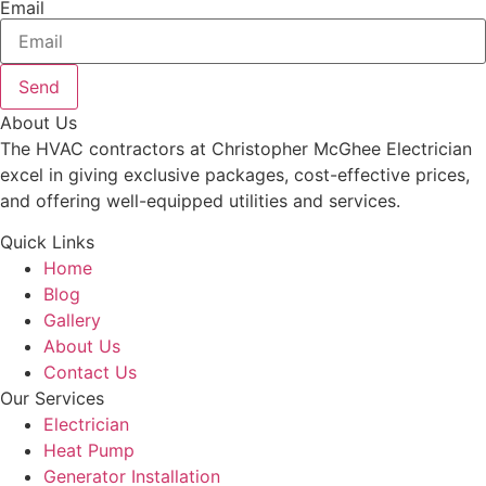
Email
Send
About Us
The HVAC contractors at Christopher McGhee Electrician
excel in giving exclusive packages, cost-effective prices,
and offering well-equipped utilities and services.
Quick Links
Home
Blog
Gallery
About Us
Contact Us
Our Services
Electrician
Heat Pump
Generator Installation