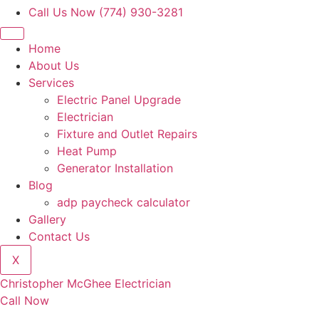
Call Us Now (774) 930-3281
Home
About Us
Services
Electric Panel Upgrade
Electrician
Fixture and Outlet Repairs
Heat Pump
Generator Installation
Blog
adp paycheck calculator
Gallery
Contact Us
X
Christopher McGhee Electrician
Call Now