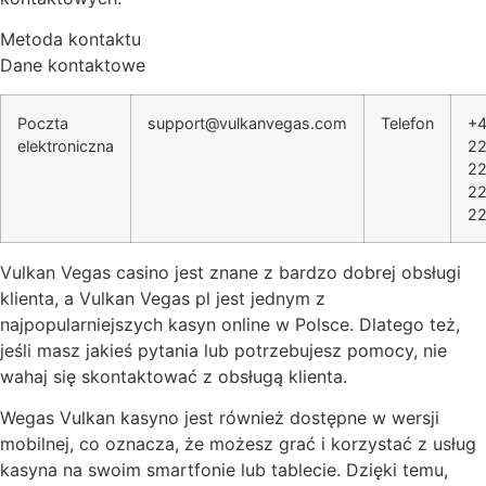
Metoda kontaktu
Dane kontaktowe
Poczta
support@vulkanvegas.com
Telefon
+
elektroniczna
2
2
2
2
Vulkan Vegas casino jest znane z bardzo dobrej obsługi
klienta, a Vulkan Vegas pl jest jednym z
najpopularniejszych kasyn online w Polsce. Dlatego też,
jeśli masz jakieś pytania lub potrzebujesz pomocy, nie
wahaj się skontaktować z obsługą klienta.
Wegas Vulkan kasyno jest również dostępne w wersji
mobilnej, co oznacza, że możesz grać i korzystać z usług
kasyna na swoim smartfonie lub tablecie. Dzięki temu,