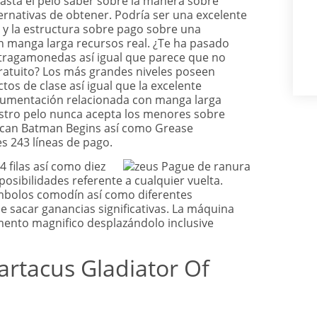
sta el pelo saber sobre la manera sobre
ernativas de obtener. Podría ser una excelente
 y la estructura sobre pago sobre una
 manga larga recursos real. ¿Te ha pasado
tragamonedas así­ igual que parece que no
gratuito? Los más grandes niveles poseen
os de clase así­ igual que la excelente
ocumentación relacionada con manga larga
estro pelo nunca acepta los menores sobre
can Batman Begins así­ como Grease
s 243 líneas de pago.
 filas así­ como diez
 posibilidades referente a cualquier vuelta.
bolos comodín así­ como diferentes
de sacar ganancias significativas. La máquina
nto magnifico desplazándolo inclusive
rtacus Gladiator Of