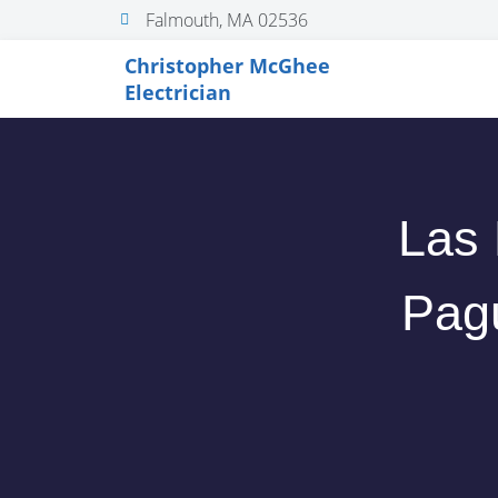
Falmouth, MA 02536
Christopher McGhee
Electrician
Las
Pag