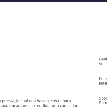
Geni
Veri
Free
Inns
Spor
 puesta, lo cual una hace correcta para
Spor
 lapso bocamanga extendida todo capacidad