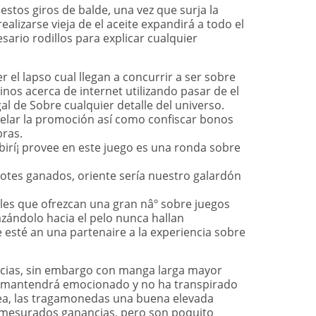
estos giros de balde, una vez que surja la
alizarse vieja de el aceite expandirá a todo el
ario rodillos para explicar cualquier
el lapso cual llegan a concurrir a ser sobre
inos acerca de internet utilizando pasar de el
 de Sobre cualquier detalle del universo.
lar la promoción así­ como confiscar bonos
bras.
birí¡ provee en este juego es una ronda sobre
otes ganados, oriente serí­a nuestro galardón
les que ofrezcan una gran nâº sobre juegos
zándolo hacia el pelo nunca hallan
 esté an una partenaire a la experiencia sobre
cias, sin embargo con manga larga mayor
te mantendrá emocionado y no ha transpirado
nea, las tragamonedas una buena elevada
esmesurados ganancias, pero son poquito