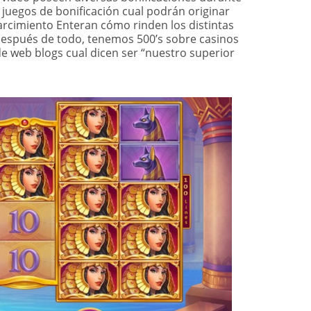
 juegos de bonificación cual podrán originar
arcimiento Enteran cómo rinden los distintas
Después de todo, tenemos 500’s sobre casinos
de web blogs cual dicen ser “nuestro superior