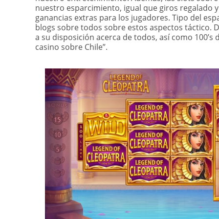
nuestro esparcimiento, igual que giros regalado y
ganancias extras para los jugadores. Tipo del esp
blogs sobre todos sobre estos aspectos táctico. 
a su disposición acerca de todos, así­ como 100’s 
casino sobre Chile”.