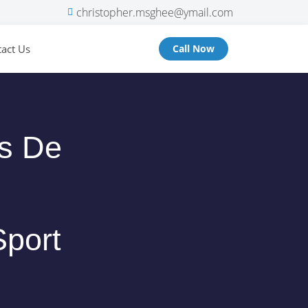
christopher.msghee@ymail.com
act Us
Call Now
rs De
port