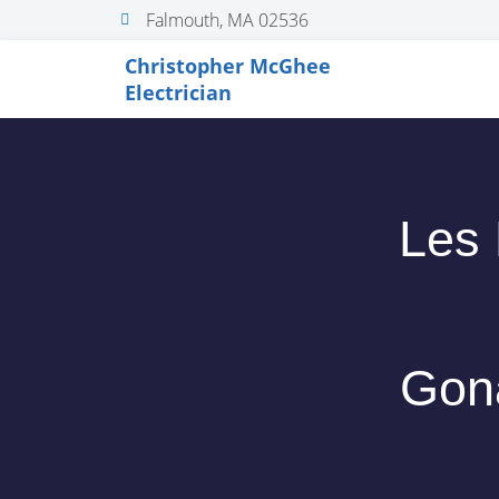
Falmouth, MA 02536
Christopher McGhee
Electrician
Les 
Gon