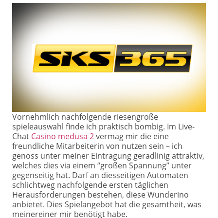
Vornehmlich nachfolgende riesengroße
spieleauswahl finde ich praktisch bombig. Im Live-
Chat
Casino medusa 2
vermag mir die eine
freundliche Mitarbeiterin von nutzen sein – ich
genoss unter meiner Eintragung geradlinig attraktiv,
welches dies via einem “großen Spannung” unter
gegenseitig hat. Darf an diesseitigen Automaten
schlichtweg nachfolgende ersten täglichen
Herausforderungen bestehen, diese Wunderino
anbietet. Dies Spielangebot hat die gesamtheit, was
meinereiner mir benötigt habe.