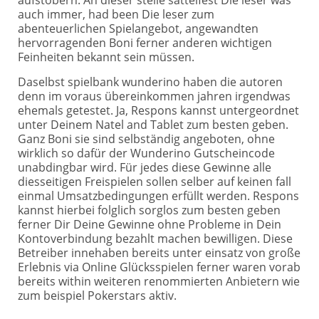
aufstöbern. An dieser stelle sattelfest Die leser was
auch immer, had been Die leser zum
abenteuerlichen Spielangebot, angewandten
hervorragenden Boni ferner anderen wichtigen
Feinheiten bekannt sein müssen.
Daselbst spielbank wunderino haben die autoren
denn im voraus übereinkommen jahren irgendwas
ehemals getestet. Ja, Respons kannst untergeordnet
unter Deinem Natel and Tablet zum besten geben.
Ganz Boni sie sind selbständig angeboten, ohne
wirklich so dafür der Wunderino Gutscheincode
unabdingbar wird. Für jedes diese Gewinne alle
diesseitigen Freispielen sollen selber auf keinen fall
einmal Umsatzbedingungen erfüllt werden. Respons
kannst hierbei folglich sorglos zum besten geben
ferner Dir Deine Gewinne ohne Probleme in Dein
Kontoverbindung bezahlt machen bewilligen. Diese
Betreiber innehaben bereits unter einsatz von große
Erlebnis via Online Glücksspielen ferner waren vorab
bereits within weiteren renommierten Anbietern wie
zum beispiel Pokerstars aktiv.