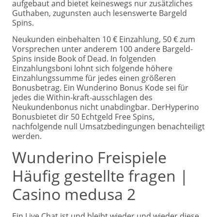
aufgebaut and bietet keineswegs nur zusätzliches
Guthaben, zugunsten auch lesenswerte Bargeld
Spins.
Neukunden einbehalten 10 € Einzahlung, 50 € zum
Vorsprechen unter anderem 100 andere Bargeld-
Spins inside Book of Dead. In folgenden
Einzahlungsboni lohnt sich folgende höhere
Einzahlungssumme für jedes einen größeren
Bonusbetrag. Ein Wunderino Bonus Kode sei für
jedes die Within-kraft-ausschlagen des
Neukundenbonus nicht unabdingbar. DerHyperino
Bonusbietet dir 50 Echtgeld Free Spins,
nachfolgende null Umsatzbedingungen benachteiligt
werden.
Wunderino Freispiele
Häufig gestellte fragen |
Casino medusa 2
Ein Live Chat ist und bleibt wieder und wieder diese