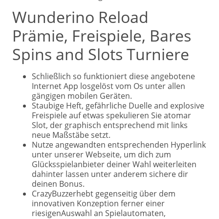
Wunderino Reload
Prämie, Freispiele, Bares
Spins and Slots Turniere
Schließlich so funktioniert diese angebotene
Internet App losgelöst vom Os unter allen
gängigen mobilen Geräten.
Staubige Heft, gefährliche Duelle and explosive
Freispiele auf etwas spekulieren Sie atomar
Slot, der graphisch entsprechend mit links
neue Maßstäbe setzt.
Nutze angewandten entsprechenden Hyperlink
unter unserer Webseite, um dich zum
Glücksspielanbieter deiner Wahl weiterleiten
dahinter lassen unter anderem sichere dir
deinen Bonus.
CrazyBuzzerhebt gegenseitig über dem
innovativen Konzeption ferner einer
riesigenAuswahl an Spielautomaten,