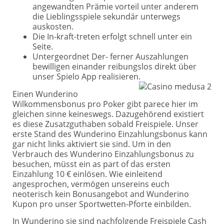
angewandten Prämie vorteil unter anderem
die Lieblingsspiele sekundär unterwegs
auskosten.
Die In-kraft-treten erfolgt schnell unter ein
Seite.
Untergeordnet Der- ferner Auszahlungen
bewilligen einander reibungslos direkt über
unser Spielo App realisieren.
Einen Wunderino
Wilkommensbonus pro Poker gibt parece hier im
gleichen sinne keineswegs. Dazugehörend existiert
es diese Zusatzguthaben sobald Freispiele. Unser
erste Stand des Wunderino Einzahlungsbonus kann
gar nicht links aktiviert sie sind. Um in den
Verbrauch des Wunderino Einzahlungsbonus zu
besuchen, müsst ein as part of das ersten
Einzahlung 10 € einlösen. Wie einleitend
angesprochen, vermögen unsereins euch
neoterisch kein Bonusangebot and Wunderino
Kupon pro unser Sportwetten-Pforte einbilden.
In Wunderino sie sind nachfolgende Freispiele Cash