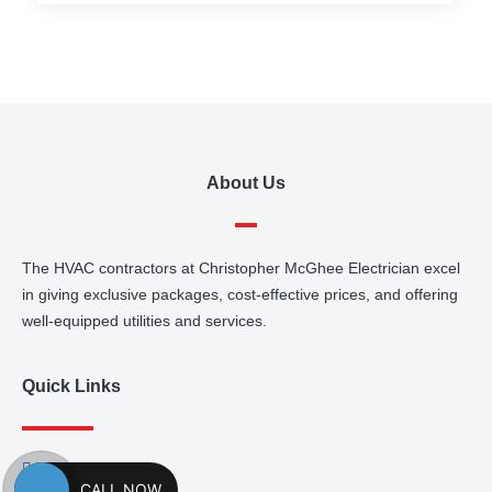
About Us
The HVAC contractors at Christopher McGhee Electrician excel
in giving exclusive packages, cost-effective prices, and offering
well-equipped utilities and services.
Quick Links
Home
CALL NOW