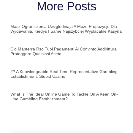
More Posts
Masz Ograniczenia Uwzgledniaja A Moze Propozycje Dla
Wydawania, Kiedys I Same Najszybciej Wyplacalne Kasyna
Cio Manterra Rso Tuoi Pagamenti Al Convinto Addirittura
Proteggera Qualsiasi Atleta
?? A Knowledgeable Real Time Representative Gambling
Establishment: Stupid Casino
What Is The Ideal Online Game To Tackle On A Keen On-
Line Gambling Establishment?