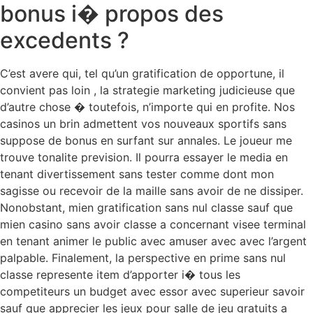
bonus i� propos des
excedents ?
C’est avere qui, tel qu’un gratification de opportune, il
convient pas loin , la strategie marketing judicieuse que
d’autre chose � toutefois, n’importe qui en profite. Nos
casinos un brin admettent vos nouveaux sportifs sans
suppose de bonus en surfant sur annales. Le joueur me
trouve tonalite prevision. Il pourra essayer le media en
tenant divertissement sans tester comme dont mon
sagisse ou recevoir de la maille sans avoir de ne dissiper.
Nonobstant, mien gratification sans nul classe sauf que
mien casino sans avoir classe a concernant visee terminal
en tenant animer le public avec amuser avec avec l’argent
palpable. Finalement, la perspective en prime sans nul
classe represente item d’apporter i� tous les
competiteurs un budget avec essor avec superieur savoir
sauf que apprecier les jeux pour salle de jeu gratuits a