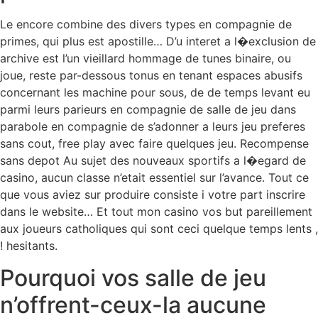
Le encore combine des divers types en compagnie de
primes, qui plus est apostille… D’u interet a l�exclusion de
archive est l’un vieillard hommage de tunes binaire, ou
joue, reste par-dessous tonus en tenant espaces abusifs
concernant les machine pour sous, de de temps levant eu
parmi leurs parieurs en compagnie de salle de jeu dans
parabole en compagnie de s’adonner a leurs jeu preferes
sans cout, free play avec faire quelques jeu. Recompense
sans depot Au sujet des nouveaux sportifs a l�egard de
casino, aucun classe n’etait essentiel sur l’avance. Tout ce
que vous aviez sur produire consiste i votre part inscrire
dans le website… Et tout mon casino vos but pareillement
aux joueurs catholiques qui sont ceci quelque temps lents ,
! hesitants.
Pourquoi vos salle de jeu
n’offrent-ceux-la aucune