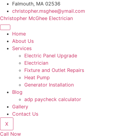
Skip
Falmouth, MA 02536
to
christopher.msghee@ymail.com
content
Christopher McGhee Electrician
Home
About Us
Services
Electric Panel Upgrade
Electrician
Fixture and Outlet Repairs
Heat Pump
Generator Installation
Blog
adp paycheck calculator
Gallery
Contact Us
X
Call Now