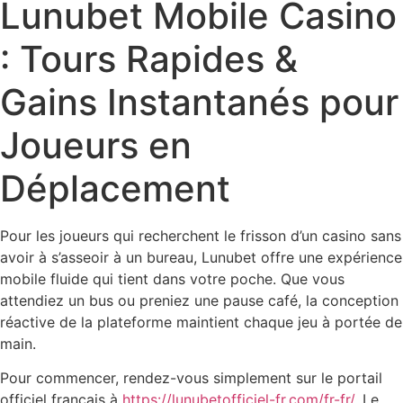
Lunubet Mobile Casino
: Tours Rapides &
Gains Instantanés pour
Joueurs en
Déplacement
Pour les joueurs qui recherchent le frisson d’un casino sans
avoir à s’asseoir à un bureau, Lunubet offre une expérience
mobile fluide qui tient dans votre poche. Que vous
attendiez un bus ou preniez une pause café, la conception
réactive de la plateforme maintient chaque jeu à portée de
main.
Pour commencer, rendez-vous simplement sur le portail
officiel français à
https://lunubetofficiel-fr.com/fr-fr/
. Le