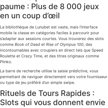
paume : Plus de 8 000 jeux
en un coup d’œil
La bibliothèque de Lunubet est vaste, mais l’interface
mobile la classe en catégories faciles à parcourir pour
s’adapter aux sessions courtes. Vous trouverez des slots
comme
Book of Dead
et
Rise of Olympus 100
, des
incontournables avec croupiers en direct tels que Speed
Roulette et Crazy Time, et des titres originaux comme
Plinko.
La barre de recherche utilise la saisie prédictive, vous
permettant de naviguer directement vers votre fournisseur
ou type de jeu préféré d’un simple swipe.
Rituels de Tours Rapides :
Slots qui vous donnent envie