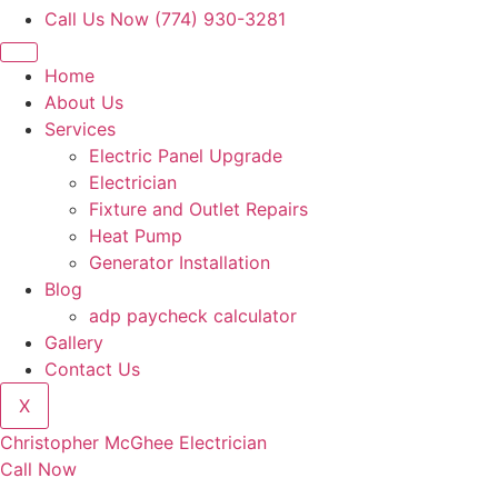
Call Us Now (774) 930-3281
Home
About Us
Services
Electric Panel Upgrade
Electrician
Fixture and Outlet Repairs
Heat Pump
Generator Installation
Blog
adp paycheck calculator
Gallery
Contact Us
X
Christopher McGhee Electrician
Call Now