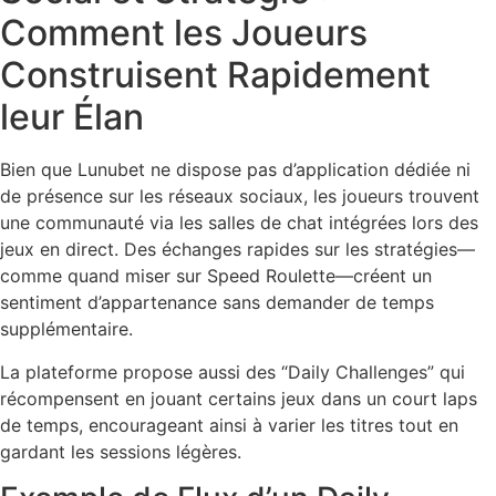
Comment les Joueurs
Construisent Rapidement
leur Élan
Bien que Lunubet ne dispose pas d’application dédiée ni
de présence sur les réseaux sociaux, les joueurs trouvent
une communauté via les salles de chat intégrées lors des
jeux en direct. Des échanges rapides sur les stratégies—
comme quand miser sur Speed Roulette—créent un
sentiment d’appartenance sans demander de temps
supplémentaire.
La plateforme propose aussi des “Daily Challenges” qui
récompensent en jouant certains jeux dans un court laps
de temps, encourageant ainsi à varier les titres tout en
gardant les sessions légères.