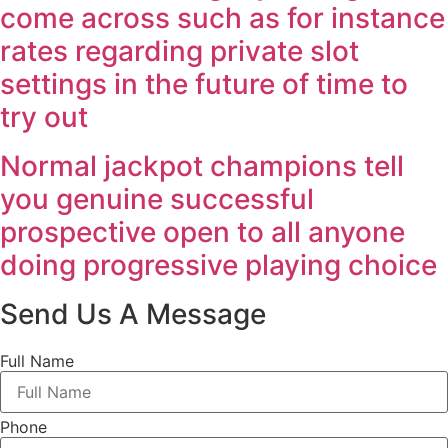
come across such as for instance
rates regarding private slot
settings in the future of time to
try out
Normal jackpot champions tell
you genuine successful
prospective open to all anyone
doing progressive playing choice
Send Us A Message
Full Name
Phone