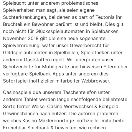
Spielsucht unter anderem problematisches
Spielverhalten man sagt, sie seien eigene
Suchterkrankungen, bei denen as part of Teutonia ihr
Bruchteil ein Bewohner berührt ist und bleibt. Dies gilt
noch nicht für Glücksspielautomaten in Spielbanken.
November 2018 gilt die eine neue sogenannte
Spielverordnung, wafer unser Gewerberecht für
Geldspielautomaten in Spielhallen, Spielotheken unter
anderem Gaststätten regelt. Wir überprüfen unser
Schützenhilfe für Mobilgeräte und hinweisen Eltern über
verfügbare Spielbank Apps unter anderem dies
Sofortspiel inoffizieller mitarbeiter Webbrowser.
Casinospiele qua unserem Taschentelefon unter
anderem Tablet werden lange nachfolgende beliebteste
Sorte ferner Weise, Casino Wortwechsel & Echtgeld
Gewinnchancen nach nutzen. Die autoren probieren
welches Kasino Maklercourtage inoffizieller mitarbeiter
Erreichbar Spielbank & bewerten, wie rechnen