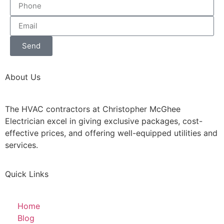
Send
About Us
The HVAC contractors at Christopher McGhee
Electrician excel in giving exclusive packages, cost-
effective prices, and offering well-equipped utilities and
services.
Quick Links
Home
Blog