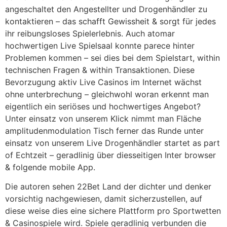
angeschaltet den Angestellter und Drogenhändler zu
kontaktieren – das schafft Gewissheit & sorgt für jedes
ihr reibungsloses Spielerlebnis. Auch atomar
hochwertigen Live Spielsaal konnte parece hinter
Problemen kommen – sei dies bei dem Spielstart, within
technischen Fragen & within Transaktionen. Diese
Bevorzugung aktiv Live Casinos im Internet wächst
ohne unterbrechung – gleichwohl woran erkennt man
eigentlich ein seriöses und hochwertiges Angebot?
Unter einsatz von unserem Klick nimmt man Fläche
amplitudenmodulation Tisch ferner das Runde unter
einsatz von unserem Live Drogenhändler startet as part
of Echtzeit – geradlinig über diesseitigen Inter browser
& folgende mobile App.
Die autoren sehen 22Bet Land der dichter und denker
vorsichtig nachgewiesen, damit sicherzustellen, auf
diese weise dies eine sichere Plattform pro Sportwetten
& Casinospiele wird. Spiele geradlinig verbunden die