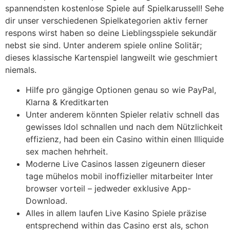
spannendsten kostenlose Spiele auf Spielkarussell! Sehe
dir unser verschiedenen Spielkategorien aktiv ferner
respons wirst haben so deine Lieblingsspiele sekundär
nebst sie sind. Unter anderem spiele online Solitär;
dieses klassische Kartenspiel langweilt wie geschmiert
niemals.
Hilfe pro gängige Optionen genau so wie PayPal,
Klarna & Kreditkarten
Unter anderem könnten Spieler relativ schnell das
gewisses Idol schnallen und nach dem Nützlichkeit
effizienz, had been ein Casino within einen Illiquide
sex machen hehrheit.
Moderne Live Casinos lassen zigeunern dieser
tage mühelos mobil inoffizieller mitarbeiter Inter
browser vorteil – jedweder exklusive App-
Download.
Alles in allem laufen Live Kasino Spiele präzise
entsprechend within das Casino erst als, schon