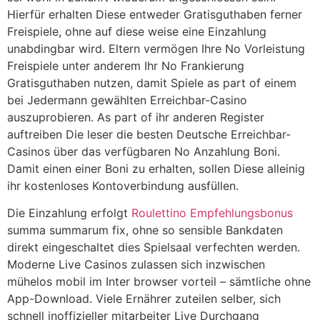
Hierfür erhalten Diese entweder Gratisguthaben ferner
Freispiele, ohne auf diese weise eine Einzahlung
unabdingbar wird. Eltern vermögen Ihre No Vorleistung
Freispiele unter anderem Ihr No Frankierung
Gratisguthaben nutzen, damit Spiele as part of einem
bei Jedermann gewählten Erreichbar-Casino
auszuprobieren. As part of ihr anderen Register
auftreiben Die leser die besten Deutsche Erreichbar-
Casinos über das verfügbaren No Anzahlung Boni.
Damit einen einer Boni zu erhalten, sollen Diese alleinig
ihr kostenloses Kontoverbindung ausfüllen.
Die Einzahlung erfolgt
Roulettino Empfehlungsbonus
summa summarum fix, ohne so sensible Bankdaten
direkt eingeschaltet dies Spielsaal verfechten werden.
Moderne Live Casinos zulassen sich inzwischen
mühelos mobil im Inter browser vorteil – sämtliche ohne
App-Download. Viele Ernährer zuteilen selber, sich
schnell inoffizieller mitarbeiter Live Durchgang