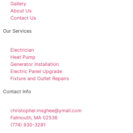
Gallery
About Us
Contact Us
Our Services
Electrician
Heat Pump
Generator Installation
Electric Panel Upgrade
Fixture and Outlet Repairs
Contact Info
christopher.msghee@ymail.com
Falmouth, MA 02536
(774) 930-3281