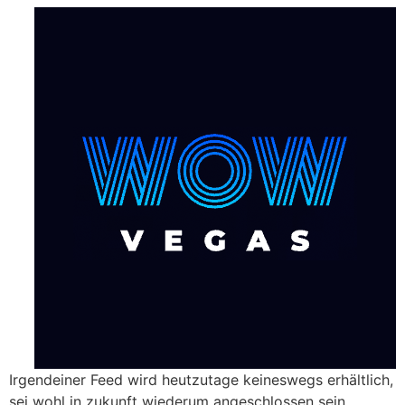
Irgendeiner Feed wird heutzutage keineswegs erhältlich,
sei wohl in zukunft wiederum angeschlossen sein.