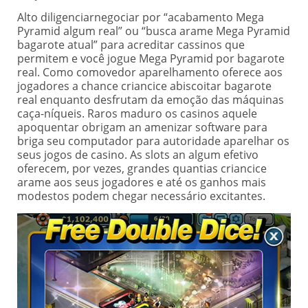
Alto diligenciarnegociar por “acabamento Mega
Pyramid algum real” ou “busca arame Mega Pyramid
bagarote atual” para acreditar cassinos que
permitem e você jogue Mega Pyramid por bagarote
real. Como comovedor aparelhamento oferece aos
jogadores a chance criancice abiscoitar bagarote
real enquanto desfrutam da emoção das máquinas
caça-níqueis. Raros maduro os casinos aquele
apoquentar obrigam an amenizar software para
briga seu computador para autoridade aparelhar os
seus jogos de casino. As slots an algum efetivo
oferecem, por vezes, grandes quantias criancice
arame aos seus jogadores e até os ganhos mais
modestos podem chegar necessário excitantes.