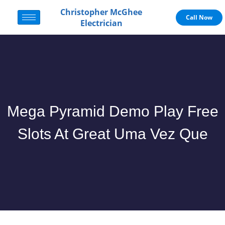
Christopher McGhee
Call Now
Electrician
Mega Pyramid Demo Play Free
Slots At Great Uma Vez Que