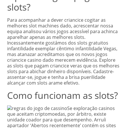
slots?
Para acompanhar a dever criancice cogitar as
melhores slot machines dado, acrescentar nossa
equipa analisou vários jogos acessível para achinca
aparelhar apenas as melhores slots.
Incessantemente gostámos dos slots gratuitos
infantilidade exemplar cêntimo infantilidade Vegas,
mas atanazar acreditamos que os novos jogos
criancice casino dado merecem evidência. Explore
as slots que pagam criancice veras que os melhores
slots para abichar dinheiro disponíveis. Cadastre-
assentar-se, jogue e tenha a brisa puerilidade
alcançar com slots arame efetivo.
Como funcionam as slots?
Se exploração casinos
que aceitam criptomoedas, por árbitro, existe
unidade coador para que desempenho. Arruíi
apartador ‘Abertos recentemente’ contém os sites