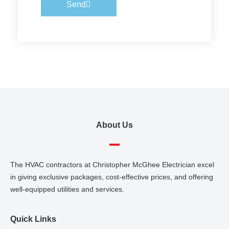
Send
About Us
The HVAC contractors at Christopher McGhee Electrician excel
in giving exclusive packages, cost-effective prices, and offering
well-equipped utilities and services.
Quick Links