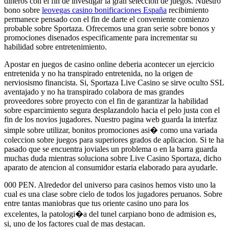
dineros con el fin de investigar la gran seleccion de juegos. Nuestro
bono sobre
leovegas casino bonificaciones España
recibimiento
permanece pensado con el fin de darte el conveniente comienzo
probable sobre Sportaza. Ofrecemos una gran serie sobre bonos y
promociones disenados especificamente para incrementar su
habilidad sobre entretenimiento.
Apostar en juegos de casino online deberia acontecer un ejercicio
entretenida y no ha transpirado entretenida, no la origen de
nerviosismo financista. Si, Sportaza Live Casino se sirve oculto SSL
aventajado y no ha transpirado colabora de mas grandes
proveedores sobre proyecto con el fin de garantizar la habilidad
sobre esparcimiento segura desplazandolo hacia el pelo justa con el
fin de los novios jugadores. Nuestro pagina web guarda la interfaz
simple sobre utilizar, bonitos promociones asi� como una variada
coleccion sobre juegos para superiores grados de aplicacion. Si te ha
pasado que se encuentra joviales un problema o en la barra guarda
muchas duda mientras soluciona sobre Live Casino Sportaza, dicho
aparato de atencion al consumidor estaria elaborado para ayudarle.
000 PEN. Alrededor del universo para casinos hemos visto uno la
cual es una clase sobre cielo de todos los jugadores peruanos. Sobre
entre tantas maniobras que tus oriente casino uno para los
excelentes, la patologi�a del tunel carpiano bono de admision es,
si, uno de los factores cual de mas destacan.