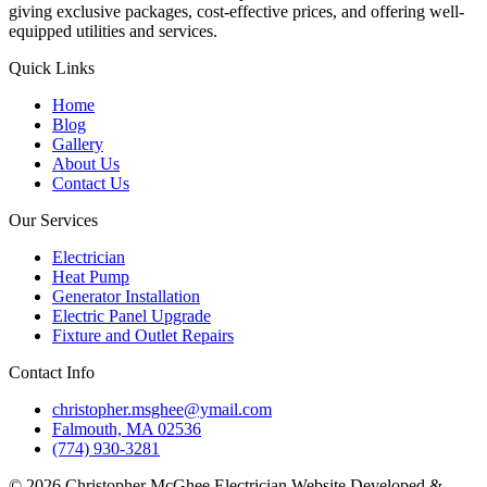
giving exclusive packages, cost-effective prices, and offering well-
equipped utilities and services.
Quick Links
Home
Blog
Gallery
About Us
Contact Us
Our Services
Electrician
Heat Pump
Generator Installation
Electric Panel Upgrade
Fixture and Outlet Repairs
Contact Info
christopher.msghee@ymail.com
Falmouth, MA 02536
(774) 930-3281
© 2026 Christopher McGhee Electrician Website Developed &