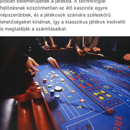
jobban belemerüljenek a játékba. A technológiai
fejlődésnek köszönhetően az élő kaszinók egyre
népszerűbbek, és a játékosok számára széleskörű
lehetőségeket kínálnak, így a klasszikus játékok kedvelői
is megtalálják a számításaikat.