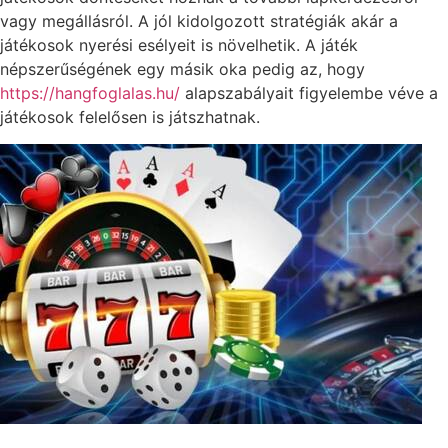
vagy megállásról. A jól kidolgozott stratégiák akár a
játékosok nyerési esélyeit is növelhetik. A játék
népszerűségének egy másik oka pedig az, hogy
https://hangfoglalas.hu/
alapszabályait figyelembe véve a
játékosok felelősen is játszhatnak.