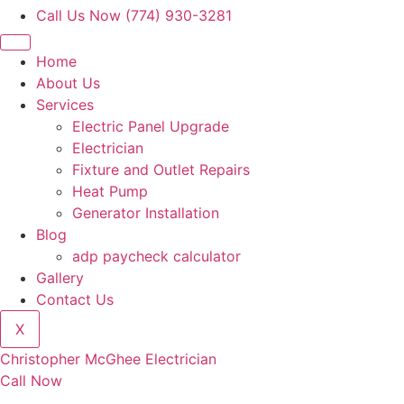
Call Us Now (774) 930-3281
Home
About Us
Services
Electric Panel Upgrade
Electrician
Fixture and Outlet Repairs
Heat Pump
Generator Installation
Blog
adp paycheck calculator
Gallery
Contact Us
X
Christopher McGhee Electrician
Call Now