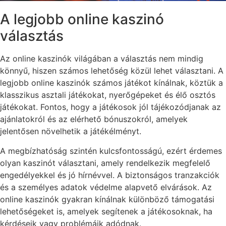
A legjobb online kaszinó
választás
Az online kaszinók világában a választás nem mindig
könnyű, hiszen számos lehetőség közül lehet választani. A
legjobb online kaszinók számos játékot kínálnak, köztük a
klasszikus asztali játékokat, nyerőgépeket és élő osztós
játékokat. Fontos, hogy a játékosok jól tájékozódjanak az
ajánlatokról és az elérhető bónuszokról, amelyek
jelentősen növelhetik a játékélményt.
A megbízhatóság szintén kulcsfontosságú, ezért érdemes
olyan kaszinót választani, amely rendelkezik megfelelő
engedélyekkel és jó hírnévvel. A biztonságos tranzakciók
és a személyes adatok védelme alapvető elvárások. Az
online kaszinók gyakran kínálnak különböző támogatási
lehetőségeket is, amelyek segítenek a játékosoknak, ha
kérdéseik vagy problémáik adódnak.