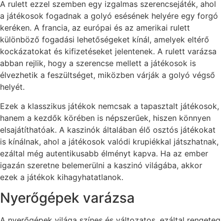
A rulett ezzel szemben egy izgalmas szerencsejáték, ahol
a játékosok fogadnak a golyó esésének helyére egy forgó
keréken. A francia, az európai és az amerikai rulett
különböző fogadási lehetőségeket kínál, amelyek eltérő
kockázatokat és kifizetéseket jelentenek. A rulett varázsa
abban rejlik, hogy a szerencse mellett a játékosok is
élvezhetik a feszültséget, miközben várják a golyó végső
helyét.
Ezek a klasszikus játékok nemcsak a tapasztalt játékosok,
hanem a kezdők körében is népszerűek, hiszen könnyen
elsajátíthatóak. A kaszinók általában élő osztós játékokat
is kínálnak, ahol a játékosok valódi krupiékkal játszhatnak,
ezáltal még autentikusabb élményt kapva. Ha az ember
igazán szeretne belemerülni a kaszinó világába, akkor
ezek a játékok kihagyhatatlanok.
Nyerőgépek varázsa
A nyerőgépek világa színes és változatos, ezáltal rengeteg