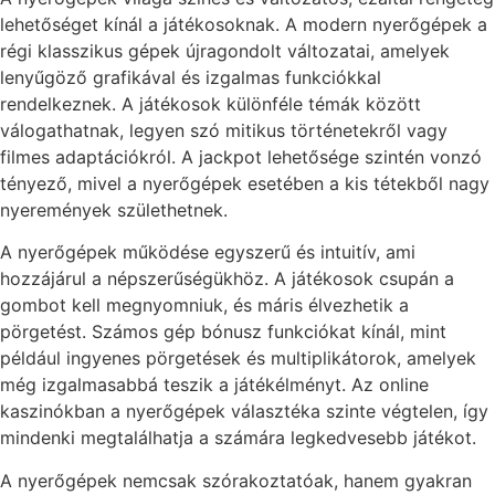
lehetőséget kínál a játékosoknak. A modern nyerőgépek a
régi klasszikus gépek újragondolt változatai, amelyek
lenyűgöző grafikával és izgalmas funkciókkal
rendelkeznek. A játékosok különféle témák között
válogathatnak, legyen szó mitikus történetekről vagy
filmes adaptációkról. A jackpot lehetősége szintén vonzó
tényező, mivel a nyerőgépek esetében a kis tétekből nagy
nyeremények születhetnek.
A nyerőgépek működése egyszerű és intuitív, ami
hozzájárul a népszerűségükhöz. A játékosok csupán a
gombot kell megnyomniuk, és máris élvezhetik a
pörgetést. Számos gép bónusz funkciókat kínál, mint
például ingyenes pörgetések és multiplikátorok, amelyek
még izgalmasabbá teszik a játékélményt. Az online
kaszinókban a nyerőgépek választéka szinte végtelen, így
mindenki megtalálhatja a számára legkedvesebb játékot.
A nyerőgépek nemcsak szórakoztatóak, hanem gyakran