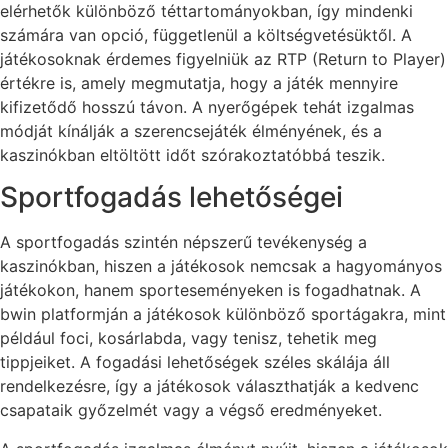
elérhetők különböző téttartományokban, így mindenki
számára van opció, függetlenül a költségvetésüktől. A
játékosoknak érdemes figyelniük az RTP (Return to Player)
értékre is, amely megmutatja, hogy a játék mennyire
kifizetődő hosszú távon. A nyerőgépek tehát izgalmas
módját kínálják a szerencsejáték élményének, és a
kaszinókban eltöltött időt szórakoztatóbbá teszik.
Sportfogadás lehetőségei
A sportfogadás szintén népszerű tevékenység a
kaszinókban, hiszen a játékosok nemcsak a hagyományos
játékokon, hanem sporteseményeken is fogadhatnak. A
bwin platformján a játékosok különböző sportágakra, mint
például foci, kosárlabda, vagy tenisz, tehetik meg
tippjeiket. A fogadási lehetőségek széles skálája áll
rendelkezésre, így a játékosok választhatják a kedvenc
csapataik győzelmét vagy a végső eredményeket.