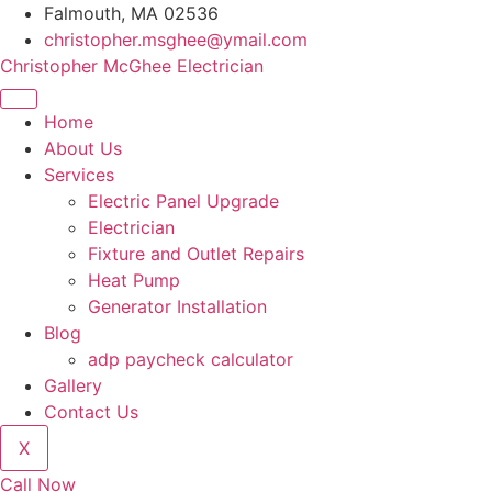
Skip
Falmouth, MA 02536
to
christopher.msghee@ymail.com
content
Christopher McGhee Electrician
Home
About Us
Services
Electric Panel Upgrade
Electrician
Fixture and Outlet Repairs
Heat Pump
Generator Installation
Blog
adp paycheck calculator
Gallery
Contact Us
X
Call Now