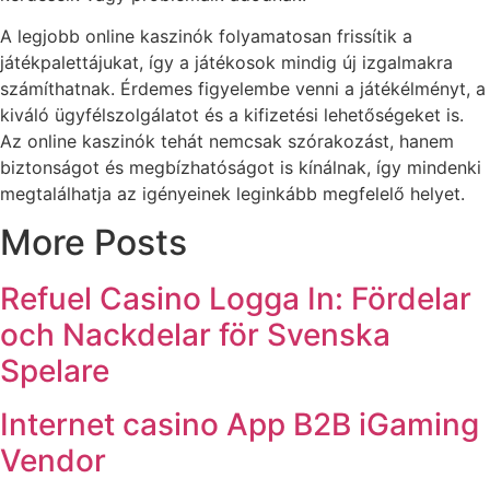
A legjobb online kaszinók folyamatosan frissítik a
játékpalettájukat, így a játékosok mindig új izgalmakra
számíthatnak. Érdemes figyelembe venni a játékélményt, a
kiváló ügyfélszolgálatot és a kifizetési lehetőségeket is.
Az online kaszinók tehát nemcsak szórakozást, hanem
biztonságot és megbízhatóságot is kínálnak, így mindenki
megtalálhatja az igényeinek leginkább megfelelő helyet.
More Posts
Refuel Casino Logga In: Fördelar
och Nackdelar för Svenska
Spelare
Internet casino App B2B iGaming
Vendor