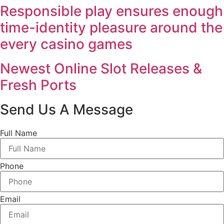
Responsible play ensures enough
time-identity pleasure around the
every casino games
Newest Online Slot Releases &
Fresh Ports
Send Us A Message
Full Name
Phone
Email