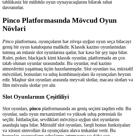
təhlükəsiz bir mühitdə oyun oynayacaqlarını bilərək rahat
davranırlar.
Pinco Platformasında Mövcud Oyun
Növləri
Pinco
platforması, oyunçuların hər zövqə uyğun oyun seçə biləcəyi
geniş bir oyun kataloquna malikdir. Klassik kazino oyunlarından
tutmuş ən müasir slot oyunlarına qədər, hər kəsə bir şey tapa bilər.
Rulet, poker, blackjack kimi klassik oyunlar, platformada ən çox
tələb olunan oyunlar sırasındadır. Bu oyunlar, real kazino
atmosferini yaşatmaq üçün hazırlanmışdır. Slot oyunları isə, müxtəlif
mövzüləri, bonusları və uduş kombinasiyaları ilə oyunçuları heyran
edir. Məşhur slot oyunları arasında meyvəli slotlar, macəra slotları və
film mövzulu slotlar yer alır.
Slot Oyunlarının Çeşitliliyi
Slot oyunları,
pinco
platformasında ən geniş seçimi təqdim edir. Bu
oyunlar, sadə oyun mexanizmləri və yüksək uduş potensialı ilə
seçilir. İstifadəçilər, sevdikləri mövzüyə uyğun slot oyunlarını
asanlıqla tapa bilər. Müxtəlif slot oyunları, fərqli bonus funksiyaları
və xüsusi simvolları ilə oyunçulara əlavə imkanlar verir. Bu
bonuslar, oyunçuların uduşlarını artırmasına və daha çox