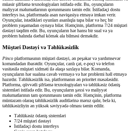
müasir şifrləmə texnologiyaları istifadə edir. Bu, oyunçuların
maliyyət məlumatlarının qorunmasını təmin edir. İstifadəçi dostu
interfeys isə, platformada asan naviqasiya etməyə imkan verir.
Oyunçular, istədikləri oyunları asanlıqla tapa bilər və heç bir
problem yaşamadan oynaya bilər. Həmçinin, platforma 7/24 müştəri
dəstəyi təqdim edir. Bu, oyunçuların hər hansı bir sual və ya
problem halında dərhal kömək ala bilməsi deməkdir.
Müştəri Dəstəyi və Təhlükəsizlik
Pinco
platformasının müştəri dəstəyi, ən peşəkar və yardımsevər
komandadan ibarətdir. Oyunçular, canlı çat, e-poçt və telefon
vasitəsilə müştəri xidməti ilə əlaqə saxlaya bilər. Komanda,
oyunçuların hər sualına cavab verməyə və hər problemi həll etməyə
hazırdır. Təhlükəsizlik isə, platformanın ən prioritet məsələsidir.
Platforma, qüvvətli şifrləmə texnologiyaları və təhlükəsiz ödəniş
sistemləri istifadə edir. Bu, oyunçuların şəxsi və maliyyət
məlumatlarının tam qorunmasını təmin edir. Həmçinin, platforma
müntəzəm olaraq təhlükəsizlik auditlərinə məruz qalır, belə ki,
təhlükəsizliyin ən yüksək səviyyədə olması təmin edilir.
Təhlükəsiz ödəniş sistemləri
7/24 müştəri dəstəyi
İstifadəçi dostu interfeys