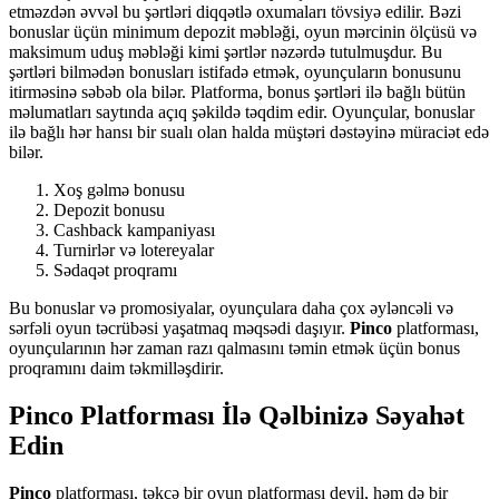
etməzdən əvvəl bu şərtləri diqqətlə oxumaları tövsiyə edilir. Bəzi
bonuslar üçün minimum depozit məbləği, oyun mərcinin ölçüsü və
maksimum uduş məbləği kimi şərtlər nəzərdə tutulmuşdur. Bu
şərtləri bilmədən bonusları istifadə etmək, oyunçuların bonusunu
itirməsinə səbəb ola bilər. Platforma, bonus şərtləri ilə bağlı bütün
məlumatları saytında açıq şəkildə təqdim edir. Oyunçular, bonuslar
ilə bağlı hər hansı bir sualı olan halda müştəri dəstəyinə müraciət edə
bilər.
Xoş gəlmə bonusu
Depozit bonusu
Cashback kampaniyası
Turnirlər və lotereyalar
Sədaqət proqramı
Bu bonuslar və promosiyalar, oyunçulara daha çox əyləncəli və
sərfəli oyun təcrübəsi yaşatmaq məqsədi daşıyır.
Pinco
platforması,
oyunçularının hər zaman razı qalmasını təmin etmək üçün bonus
proqramını daim təkmilləşdirir.
Pinco Platforması İlə Qəlbinizə Səyahət
Edin
Pinco
platforması, təkcə bir oyun platforması deyil, həm də bir