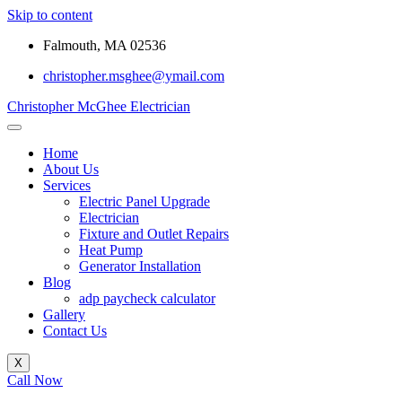
Skip to content
Falmouth, MA 02536
christopher.msghee@ymail.com
Christopher McGhee Electrician
Home
About Us
Services
Electric Panel Upgrade
Electrician
Fixture and Outlet Repairs
Heat Pump
Generator Installation
Blog
adp paycheck calculator
Gallery
Contact Us
X
Call Now