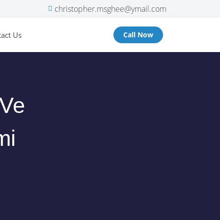
christopher.msghee@ymail.com
act Us
Call Now
 Ve
mi