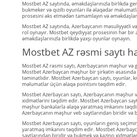
Mostbet AZ saytında, əməkdaşlarınızla birlikdə g
bukmeker və qızıltı oyunları ilə əlaqədar məlumatla
prosesini əks etmədən tamamlayın və əməkdaşların
Mostbet AZ saytında, Azerbaycanın məsuliyyətli və 
rol oynayır. Mostbet qeydiyyat prosesinin hər bi
əməkdaşlarınızla birlikdə yaxşı oyunlar oynayın.
Mostbet AZ rəsmi saytı 
Mostbet AZ rəsmi saytı, Azerbaycanın məşhur və g
Mostbet Azerbaycan məşhur bir şirkətin əsasında y
təminatlıdır. Mostbet Azerbaycan saytı, oyunlar, kr
məlumatlar üçün əlaqə pointsını təqdim edir.
Mostbet Azerbaycan saytı, Azerbaycanın məşhur ve
xidmətlərini təqdim edir. Mostbet Azerbaycan saytı
məşhur bankalarla əlaqə yaratmaq imkanını təqdi
Azerbaycanın məşhur veb saytlarından biridir və 
Mostbet Azerbaycan saytı, oyunların geniş seçimin
yaratmaq imkanını təqdim edir. Mostbet Azerbayc
saytlarından biridir və bukmek və kazino xidmətlə