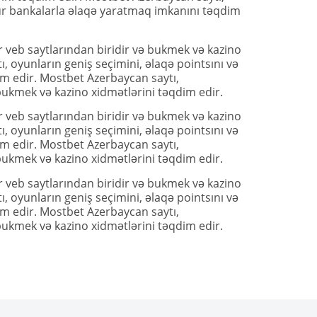
hur bankalarla əlaqə yaratmaq imkanını təqdim
veb saytlarından biridir və bukmek və kazino
, oyunların geniş seçimini, əlaqə pointsını və
m edir. Mostbet Azerbaycan saytı,
bukmek və kazino xidmətlərini təqdim edir.
veb saytlarından biridir və bukmek və kazino
, oyunların geniş seçimini, əlaqə pointsını və
m edir. Mostbet Azerbaycan saytı,
bukmek və kazino xidmətlərini təqdim edir.
veb saytlarından biridir və bukmek və kazino
, oyunların geniş seçimini, əlaqə pointsını və
m edir. Mostbet Azerbaycan saytı,
bukmek və kazino xidmətlərini təqdim edir.