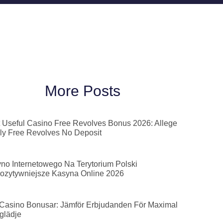
More Posts
 Useful Casino Free Revolves Bonus 2026: Allege
lly Free Revolves No Deposit
no Internetowego Na Terytorium Polski
ozytywniejsze Kasyna Online 2026
Casino Bonusar: Jämför Erbjudanden För Maximal
glädje