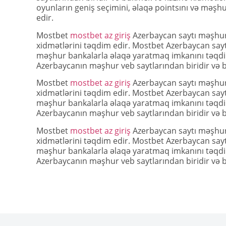
oyunların geniş seçimini, əlaqə pointsını və məş
edir.
Mostbet
mostbet az giriş
Azerbaycan saytı məşhur 
xidmətlərini təqdim edir. Mostbet Azerbaycan saytı
məşhur bankalarla əlaqə yaratmaq imkanını təqdi
Azerbaycanın məşhur veb saytlarından biridir və 
Mostbet
mostbet az giriş
Azerbaycan saytı məşhur 
xidmətlərini təqdim edir. Mostbet Azerbaycan saytı
məşhur bankalarla əlaqə yaratmaq imkanını təqdi
Azerbaycanın məşhur veb saytlarından biridir və 
Mostbet
mostbet az giriş
Azerbaycan saytı məşhur 
xidmətlərini təqdim edir. Mostbet Azerbaycan saytı
məşhur bankalarla əlaqə yaratmaq imkanını təqdi
Azerbaycanın məşhur veb saytlarından biridir və 