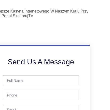
epsze Kasyna Internetowego W Naszym Kraju Przy
 Portal SkalibrujTV
Send Us A Message