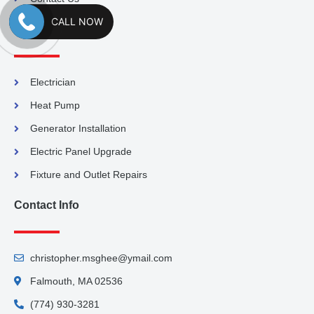
CALL NOW
Our Services
Electrician
Heat Pump
Generator Installation
Electric Panel Upgrade
Fixture and Outlet Repairs
Contact Info
christopher.msghee@ymail.com
Falmouth, MA 02536
(774) 930-3281