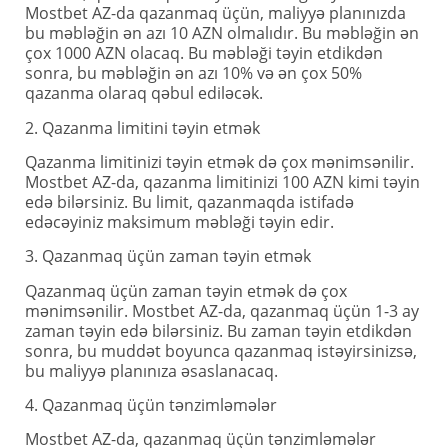
Mostbet AZ-da qazanmaq üçün, maliyyə planınızda
bu məbləğin ən azı 10 AZN olmalıdır. Bu məbləğin ən
çox 1000 AZN olacaq. Bu məbləği təyin etdikdən
sonra, bu məbləğin ən azı 10% və ən çox 50%
qazanma olaraq qəbul ediləcək.
2. Qazanma limitini təyin etmək
Qazanma limitinizi təyin etmək də çox mənimsənilir.
Mostbet AZ-da, qazanma limitinizi 100 AZN kimi təyin
edə bilərsiniz. Bu limit, qazanmaqda istifadə
edəcəyiniz maksimum məbləği təyin edir.
3. Qazanmaq üçün zaman təyin etmək
Qazanmaq üçün zaman təyin etmək də çox
mənimsənilir. Mostbet AZ-da, qazanmaq üçün 1-3 ay
zaman təyin edə bilərsiniz. Bu zaman təyin etdikdən
sonra, bu muddət boyunca qazanmaq istəyirsinizsə,
bu maliyyə planınıza əsaslanacaq.
4. Qazanmaq üçün tənzimləmələr
Mostbet AZ-da, qazanmaq üçün tənzimləmələr