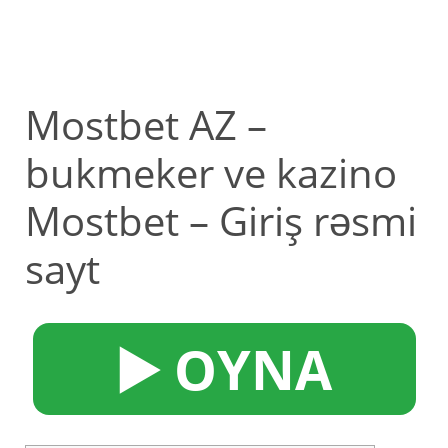
Mostbet AZ –
bukmeker ve kazino
Mostbet – Giriş rəsmi
sayt
▶️ OYNA