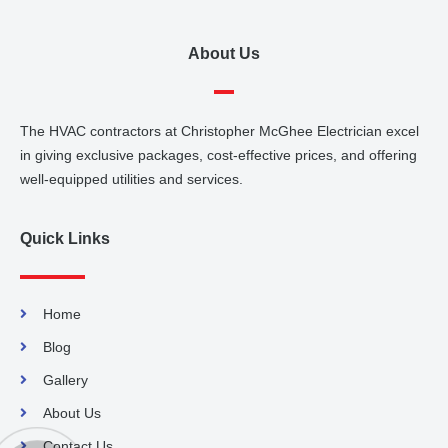
About Us
The HVAC contractors at Christopher McGhee Electrician excel
in giving exclusive packages, cost-effective prices, and offering
well-equipped utilities and services.
Quick Links
Home
Blog
Gallery
About Us
Contact Us