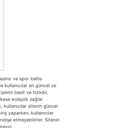
casino ve spor bahis
e kullanıcılar en güncel ve
işlemi basit ve hızlıdır,
kese kolaylık sağlar.
 kullanıcılar sitenin güncel
iriş yaparken, kullanıcılar
ndişe etmeyebilirler. Sitenin
mayın.