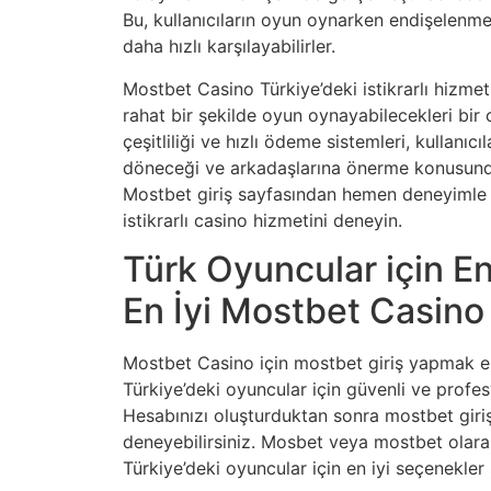
Bu, kullanıcıların oyun oynarken endişelenmele
daha hızlı karşılayabilirler.
Mostbet Casino Türkiye’deki istikrarlı hizmeti
rahat bir şekilde oyun oynayabilecekleri bir
çeşitliliği ve hızlı ödeme sistemleri, kullanıc
döneceği ve arkadaşlarına önerme konusunda 
Mostbet giriş sayfasından hemen deneyimle b
istikrarlı casino hizmetini deneyin.
Türk Oyuncular için E
En İyi Mostbet Casino
Mostbet Casino için mostbet giriş yapmak e
Türkiye’deki oyuncular için güvenli ve profes
Hesabınızı oluşturduktan sonra mostbet giri
deneyebilirsiniz. Mosbet veya mostbet olara
Türkiye’deki oyuncular için en iyi seçenekler 