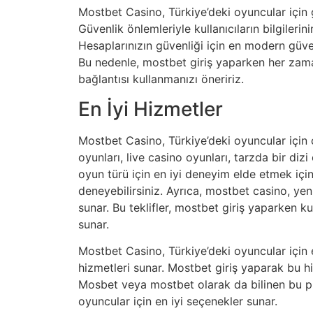
Mostbet Casino, Türkiye’deki oyuncular için g
Güvenlik önlemleriyle kullanıcıların bilgilerin
Hesaplarınızın güvenliği için en modern güvenli
Bu nedenle, mostbet giriş yaparken her zama
bağlantısı kullanmanızı öneririz.
En İyi Hizmetler
Mostbet Casino, Türkiye’deki oyuncular için ç
oyunları, live casino oyunları, tarzda bir diz
oyun türü için en iyi deneyim elde etmek içi
deneyebilirsiniz. Ayrıca, mostbet casino, yen
sunar. Bu teklifler, mostbet giriş yaparken ku
sunar.
Mostbet Casino, Türkiye’deki oyuncular için 
hizmetleri sunar. Mostbet giriş yaparak bu hi
Mosbet veya mostbet olarak da bilinen bu pl
oyuncular için en iyi seçenekler sunar.