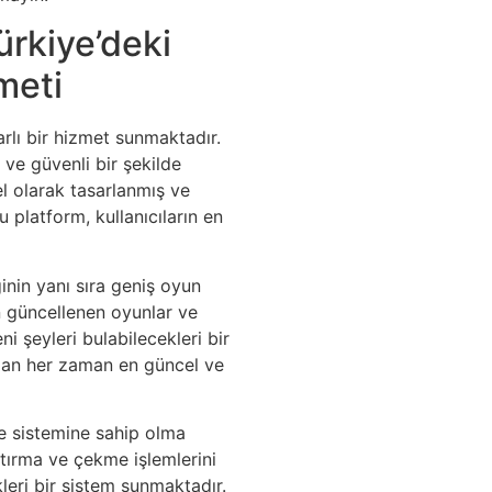
rkiye’deki
zmeti
arlı bir hizmet sunmaktadır.
 ve güvenli bir şekilde
el olarak tasarlanmış ve
 platform, kullanıcıların en
inin yanı sıra geniş oyun
n güncellenen oyunlar ve
ni şeyleri bulabilecekleri bir
ndan her zaman en güncel ve
e sistemine sahip olma
tırma ve çekme işlemlerini
kleri bir sistem sunmaktadır.