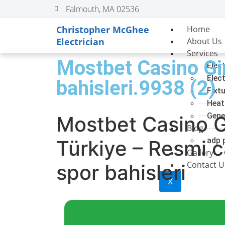
Falmouth, MA 02536
Christopher McGhee
Home
Electrician
About Us
Services
Mostbet Casino Gir
Elec
Elect
bahisleri.9938 (2)
Fixt
Hea
Gene
Mostbet Casino G
Blog
adp 
Türkiye – Resmi c
Gallery
Contact U
spor bahisleri
X