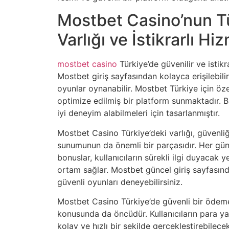
Mostbet Casino’nun Tü
Varlığı ve İstikrarlı Hi
mostbet casino
Türkiye’de güvenilir ve istikr
Mostbet giriş sayfasından kolayca erişilebilir
oyunlar oynanabilir. Mostbet Türkiye için öz
optimize edilmiş bir platform sunmaktadır. Bu
iyi deneyim alabilmeleri için tasarlanmıştır.
Mostbet Casino Türkiye’deki varlığı, güvenliğ
sunumunun da önemli bir parçasıdır. Her gü
bonuslar, kullanıcıların sürekli ilgi duyacak ye
ortam sağlar. Mostbet güncel giriş sayfası
güvenli oyunları deneyebilirsiniz.
Mostbet Casino Türkiye’de güvenli bir ödem
konusunda da öncüdür. Kullanıcıların para ya
kolay ve hızlı bir şekilde gerçekleştirebilece