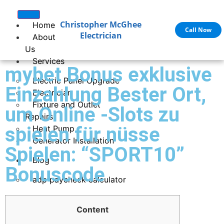
Christopher McGhee
Home
Call Now
Electrician
About
Us
Services
mybet Bonus exklusive
Electric Panel Upgrade
Einzahlung Bester Ort,
Electrician
Fixture and Outlet
um Online -Slots zu
Repairs
spielen für nüsse
Heat Pump
Generator Installation
Spielen: “SPORT10”
Blog
Bonuscode
adp paycheck calculator
Gallery
Content
Contact
Us