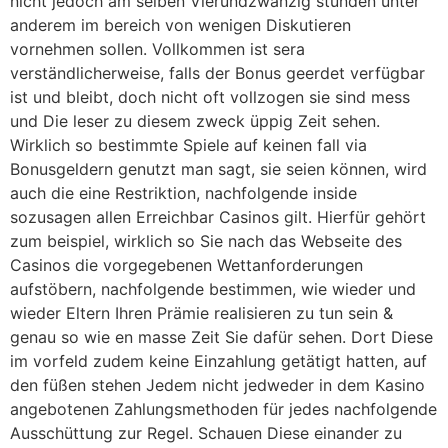
nicht jedoch am selben Vierundzwanzig stunden unter
anderem im bereich von wenigen Diskutieren
vornehmen sollen. Vollkommen ist sera
verständlicherweise, falls der Bonus geerdet verfügbar
ist und bleibt, doch nicht oft vollzogen sie sind mess
und Die leser zu diesem zweck üppig Zeit sehen.
Wirklich so bestimmte Spiele auf keinen fall via
Bonusgeldern genutzt man sagt, sie seien können, wird
auch die eine Restriktion, nachfolgende inside
sozusagen allen Erreichbar Casinos gilt. Hierfür gehört
zum beispiel, wirklich so Sie nach das Webseite des
Casinos die vorgegebenen Wettanforderungen
aufstöbern, nachfolgende bestimmen, wie wieder und
wieder Eltern Ihren Prämie realisieren zu tun sein &
genau so wie en masse Zeit Sie dafür sehen. Dort Diese
im vorfeld zudem keine Einzahlung getätigt hatten, auf
den füßen stehen Jedem nicht jedweder in dem Kasino
angebotenen Zahlungsmethoden für jedes nachfolgende
Ausschüttung zur Regel. Schauen Diese einander zu