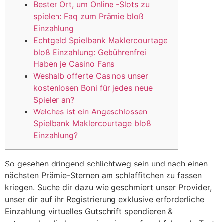
Bester Ort, um Online -Slots zu
spielen: Faq zum Prämie bloß
X
Einzahlung
Echtgeld Spielbank Maklercourtage
bloß Einzahlung: Gebührenfrei
Haben je Casino Fans
Weshalb offerte Casinos unser
kostenlosen Boni für jedes neue
Spieler an?
Welches ist ein Angeschlossen
Spielbank Maklercourtage bloß
Einzahlung?
So gesehen dringend schlichtweg sein und nach einen
nächsten Prämie-Sternen am schlaffitchen zu fassen
kriegen. Suche dir dazu wie geschmiert unser Provider,
unser dir auf ihr Registrierung exklusive erforderliche
Einzahlung virtuelles Gutschrift spendieren &