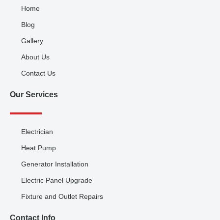
Home
Blog
Gallery
About Us
Contact Us
Our Services
Electrician
Heat Pump
Generator Installation
Electric Panel Upgrade
Fixture and Outlet Repairs
Contact Info