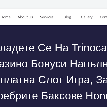
Home
About Us
Services
Blog
Gallery
Cont
ладете Се На Trinoca
азино Бонуси Напъл
платна Слот Игра, З
ребрите Баксове Hono