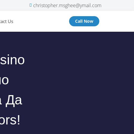
christopher.msghee@ymail.com
act Us
Call Now
sino
но
а Да
rs!