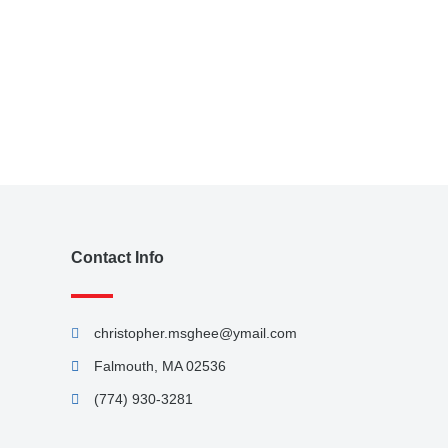
Contact Info
christopher.msghee@ymail.com
Falmouth, MA 02536
(774) 930-3281