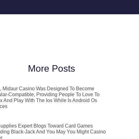
More Posts
, Midaur Casino Was Designed To Become
ular-Compatible, Providing People To Love To
x And Play With The Ios While Is Android Os
ces
upplies Expert Blogs Toward Card Games
uding Black-Jack And You May You Might Casino
r