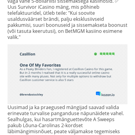
väga vähe 5-dollarilisi sissemaksega kasiinosid. ✅
Uus Survivor iCasino mäng, mis põhineb
telefaktuuridel, ütleb teile: "Kui soovite
usaldusväärset brändi, palju eksklusiivseid
pakkumisi, suuri boonuseid ja sissemakseta boonust
(või tasuta keerutusi), on BetMGM kasiino esimene
valik."
Uusimad ja ka praegused mängijad saavad valida
erinevate turvalise panganduse näpunäidete vahel.
Sealhulgas, kui hasartmänguettevõte A Sweeps
pakub Lõuna-Carolinas 2-kordset
läbimängimisnõuet, peate väljamakse tegemiseks