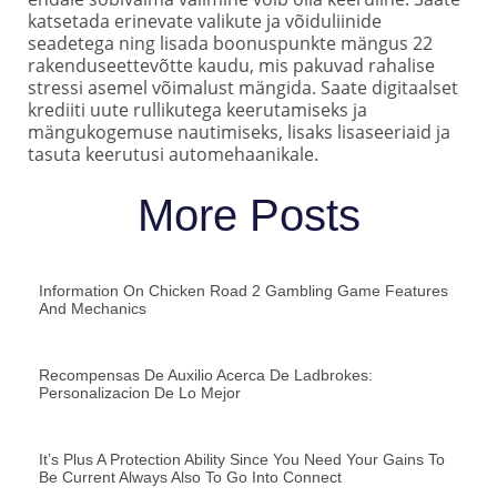
katsetada erinevate valikute ja võiduliinide
seadetega ning lisada boonuspunkte mängus 22
rakenduseettevõtte kaudu, mis pakuvad rahalise
stressi asemel võimalust mängida. Saate digitaalset
krediiti uute rullikutega keerutamiseks ja
mängukogemuse nautimiseks, lisaks lisaseeriaid ja
tasuta keerutusi automehaanikale.
More Posts
Information On Chicken Road 2 Gambling Game Features
And Mechanics
Recompensas De Auxilio Acerca De Ladbrokes:
Personalizacion De Lo Mejor
It’s Plus A Protection Ability Since You Need Your Gains To
Be Current Always Also To Go Into Connect