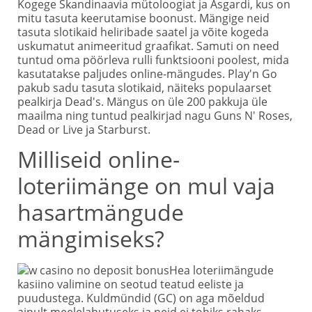
Kogege Skandinaavia mütoloogiat ja Asgardi, kus on
mitu tasuta keerutamise boonust. Mängige neid
tasuta slotikaid heliribade saatel ja võite kogeda
uskumatut animeeritud graafikat. Samuti on need
tuntud oma pöörleva rulli funktsiooni poolest, mida
kasutatakse paljudes online-mängudes. Play'n Go
pakub sadu tasuta slotikaid, näiteks populaarset
pealkirja Dead's. Mängus on üle 200 pakkuja üle
maailma ning tuntud pealkirjad nagu Guns N' Roses,
Dead or Live ja Starburst.
Milliseid online-
loteriimänge on mul vaja
hasartmängude
mängimiseks?
Hea loteriimängude
kasiino valimine on seotud teatud eeliste ja
puudustega. Kuldmündid (GC) on aga mõeldud