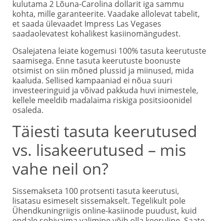
kulutama 2 Lõuna-Carolina dollarit iga sammu
kohta, mille garanteerite. Vaadake allolevat tabelit,
et saada ülevaadet Impress Las Vegases
saadaolevatest kohalikest kasiinomängudest.
Osalejatena leiate kogemusi 100% tasuta keerutuste
saamisega. Enne tasuta keerutuste boonuste
otsimist on siin mõned plussid ja miinused, mida
kaaluda. Sellised kampaaniad ei nõua suuri
investeeringuid ja võivad pakkuda huvi inimestele,
kellele meeldib madalaima riskiga positsioonidel
osaleda.
Täiesti tasuta keerutused
vs. lisakeerutused – mis
vahe neil on?
Sissemakseta 100 protsenti tasuta keerutusi,
lisatasu esimeselt sissemakselt. Tegelikult pole
Ühendkuningriigis online-kasiinode puudust, kuid
endale sobivaima valimine võib olla keeruline. Saate