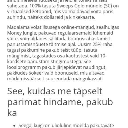
ainult meelelahutuseks ja neid ei tohiks rahaks
vahetada. 100% tasuta Sweeps Gold mündid (SC) on
virtuaalsed žetoonid, mis võimaldavad võita päris
auhindu, näiteks dollareid ja kinkekaarte.
Madalama volatiilsusega online-mängud, sealhulgas
Money Jungle, pakuvad regulaarsemaid lühemaid
võite, võimaldades säilitada boonusrahastamist
panustamisnõuete täitmise ajal. Uusim 25% raha
tagasi pakkumine pakub teist tüüpi tasuta
mängimist, tagastades osa kaotustest vaid 10-
kordsete panustamistingimustega. See
loosiprogramm pakub järjepidevat naudingut,
pakkudes šokeerivaid boonuseid, mis aitavad
märkimisväärselt suurendada mängukassat.
See, kuidas me täpselt
parimat hindame, pakub
ka
Seega, kuigi on ülioluline mõelda pakutavate