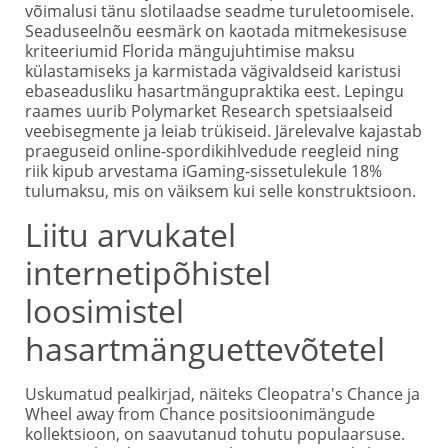
võimalusi tänu slotilaadse seadme turuletoomisele.
Seaduseelnõu eesmärk on kaotada mitmekesisuse
kriteeriumid Florida mängujuhtimise maksu
külastamiseks ja karmistada vägivaldseid karistusi
ebaseadusliku hasartmängupraktika eest. Lepingu
raames uurib Polymarket Research spetsiaalseid
veebisegmente ja leiab trükiseid. Järelevalve kajastab
praeguseid online-spordikihlvedude reegleid ning
riik kipub arvestama iGaming-sissetulekule 18%
tulumaksu, mis on väiksem kui selle konstruktsioon.
Liitu arvukatel
internetipõhistel
loosimistel
hasartmänguettevõtetel
Uskumatud pealkirjad, näiteks Cleopatra's Chance ja
Wheel away from Chance positsioonimängude
kollektsioon, on saavutanud tohutu populaarsuse.