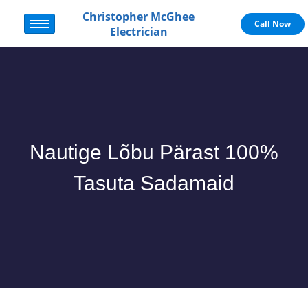
Christopher McGhee
Call Now
Electrician
Nautige Lõbu Pärast 100%
Tasuta Sadamaid