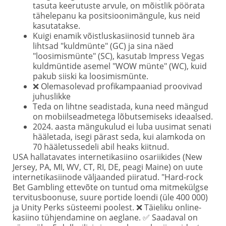
tasuta keerutuste arvule, on mõistlik pöörata
tähelepanu ka positsioonimängule, kus neid
kasutatakse.
Kuigi enamik võistluskasiinosid tunneb ära
lihtsad "kuldmünte" (GC) ja sina näed
"loosimismünte" (SC), kasutab Impress Vegas
kuldmüntide asemel "WOW münte" (WC), kuid
pakub siiski ka loosimismünte.
❌ Olemasolevad profikampaaniad proovivad
juhuslikke
Teda on lihtne seadistada, kuna need mängud
on mobiilseadmetega lõbutsemiseks ideaalsed.
2024. aasta mängukulud ei luba uusimat senati
hääletada, isegi pärast seda, kui alamkoda on
70 hääletussedeli abil heaks kiitnud.
USA hallatavates internetikasiino osariikides (New
Jersey, PA, MI, WV, CT, RI, DE, peagi Maine) on uute
internetikasiinode väljaanded piiratud. "Hard-rock
Bet Gambling ettevõte on tuntud oma mitmekülgse
tervitusboonuse, suure portide loendi (üle 400 000)
ja Unity Perks süsteemi poolest. ❌ Täieliku online-
kasiino tühjendamine on aeglane. ✅ Saadaval on