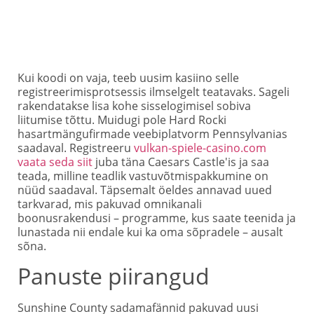
Kui koodi on vaja, teeb uusim kasiino selle
registreerimisprotsessis ilmselgelt teatavaks. Sageli
rakendatakse lisa kohe sisselogimisel sobiva
liitumise tõttu. Muidugi pole Hard Rocki
hasartmängufirmade veebiplatvorm Pennsylvanias
saadaval. Registreeru
vulkan-spiele-casino.com
vaata seda siit
juba täna Caesars Castle'is ja saa
teada, milline teadlik vastuvõtmispakkumine on
nüüd saadaval.
Täpsemalt öeldes annavad uued
tarkvarad, mis pakuvad omnikanali
boonusrakendusi – programme, kus saate teenida ja
lunastada nii endale kui ka oma sõpradele – ausalt
sõna.
Panuste piirangud
Sunshine County sadamafännid pakuvad uusi