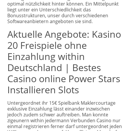
optimal nützlichkeit hinter können. Ein Mittelpunkt
liegt unter ein Unterschiedlichkeit das
Bonusstrukturen, unser durch verschiedenen
Softwareanbietern angeboten sie sind.
Aktuelle Angebote: Kasino
20 Freispiele ohne
Einzahlung within
Deutschland | Bestes
Casino online Power Stars
Installieren Slots
Untergeordnet ihr 15€ Spielbank Maklercourtage
exklusive Einzahlung lässt einander inzwischen
jedoch zudem schwer auftreiben. Man konnte
zigeunern within jedermann Verbunden Casino nur
einmal registrieren ferner darf untergeordnet jeden