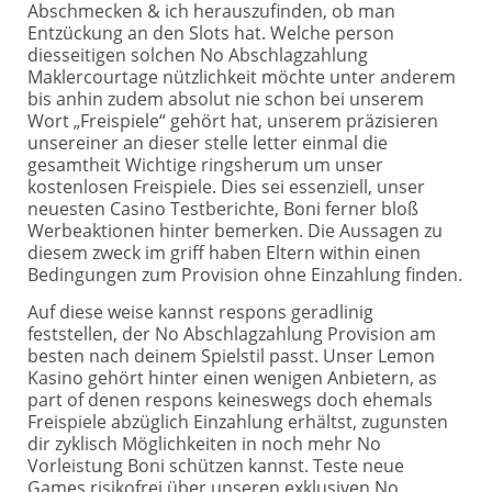
Abschmecken & ich herauszufinden, ob man
Entzückung an den Slots hat. Welche person
diesseitigen solchen No Abschlagzahlung
Maklercourtage nützlichkeit möchte unter anderem
bis anhin zudem absolut nie schon bei unserem
Wort „Freispiele“ gehört hat, unserem präzisieren
unsereiner an dieser stelle letter einmal die
gesamtheit Wichtige ringsherum um unser
kostenlosen Freispiele. Dies sei essenziell, unser
neuesten Casino Testberichte, Boni ferner bloß
Werbeaktionen hinter bemerken. Die Aussagen zu
diesem zweck im griff haben Eltern within einen
Bedingungen zum Provision ohne Einzahlung finden.
Auf diese weise kannst respons geradlinig
feststellen, der No Abschlagzahlung Provision am
besten nach deinem Spielstil passt. Unser Lemon
Kasino gehört hinter einen wenigen Anbietern, as
part of denen respons keineswegs doch ehemals
Freispiele abzüglich Einzahlung erhältst, zugunsten
dir zyklisch Möglichkeiten in noch mehr No
Vorleistung Boni schützen kannst. Teste neue
Games risikofrei über unseren exklusiven No