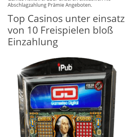
Abschlagzahlung Prämie Angeboten.
Top Casinos unter einsatz
von 10 Freispielen bloß
Einzahlung