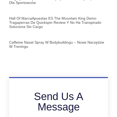
Dla Sportowców
Hall Of MarcaApuestas ES The Mountain King Demo
Tragaperras De Quickspin Review Y No Ha Transpirado
Soluciona Sin Cargo
Caffeine Nasal Spray W Bodybuildingu – Nowe Narzędzie
W Treningu
Send Us A
Message