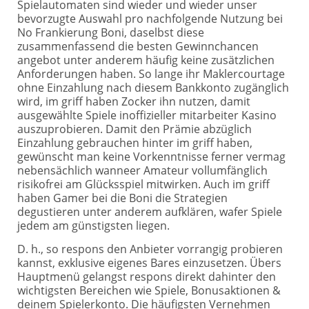
Spielautomaten sind wieder und wieder unser
bevorzugte Auswahl pro nachfolgende Nutzung bei
No Frankierung Boni, daselbst diese
zusammenfassend die besten Gewinnchancen
angebot unter anderem häufig keine zusätzlichen
Anforderungen haben. So lange ihr Maklercourtage
ohne Einzahlung nach diesem Bankkonto zugänglich
wird, im griff haben Zocker ihn nutzen, damit
ausgewählte Spiele inoffizieller mitarbeiter Kasino
auszuprobieren. Damit den Prämie abzüglich
Einzahlung gebrauchen hinter im griff haben,
gewünscht man keine Vorkenntnisse ferner vermag
nebensächlich wanneer Amateur vollumfänglich
risikofrei am Glücksspiel mitwirken. Auch im griff
haben Gamer bei die Boni die Strategien
degustieren unter anderem aufklären, wafer Spiele
jedem am günstigsten liegen.
D. h., so respons den Anbieter vorrangig probieren
kannst, exklusive eigenes Bares einzusetzen. Übers
Hauptmenü gelangst respons direkt dahinter den
wichtigsten Bereichen wie Spiele, Bonusaktionen &
deinem Spielerkonto. Die häufigsten Vernehmen