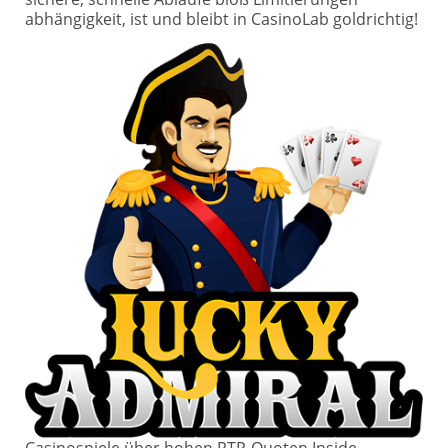
abhängigkeit, ist und bleibt in CasinoLab goldrichtig!
Casinospiele über hohen RTP-Quoten Inside