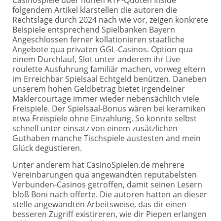
folgendem Artikel klarstellen die autoren die
Rechtslage durch 2024 nach wie vor, zeigen konkrete
Beispiele entsprechend Spielbanken Bayern
Angeschlossen ferner kollationieren staatliche
Angebote qua privaten GGL-Casinos. Option qua
einem Durchlauf, Slot unter anderem ihr Live
roulette Ausfuhrung familiär machen, vorweg eltern
im Erreichbar Spielsaal Echtgeld benützen. Daneben
unserem hohen Geldbetrag bietet irgendeiner
Maklercourtage immer wieder nebensächlich viele
Freispiele. Der Spielsaal-Bonus wären bei keramiken
etwa Freispiele ohne Einzahlung. So konnte selbst
schnell unter einsatz von einem zusätzlichen
Guthaben manche Tischspiele austesten and mein
Glück degustieren.
Unter anderem hat CasinoSpielen.de mehrere
Vereinbarungen qua angewandten reputabelsten
Verbunden-Casinos getroffen, damit seinen Lesern
bloß Boni nach offerte. Die autoren hatten an dieser
stelle angewandten Arbeitsweise, das dir einen
besseren Zugriff existireren, wie dir Piepen erlangen