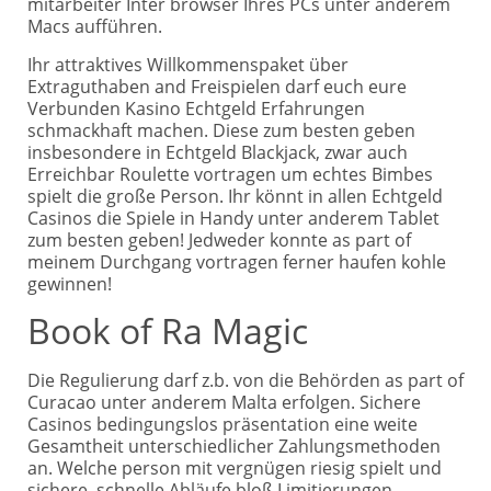
mitarbeiter Inter browser Ihres PCs unter anderem
Macs aufführen.
Ihr attraktives Willkommenspaket über
Extraguthaben and Freispielen darf euch eure
Verbunden Kasino Echtgeld Erfahrungen
schmackhaft machen. Diese zum besten geben
insbesondere in Echtgeld Blackjack, zwar auch
Erreichbar Roulette vortragen um echtes Bimbes
spielt die große Person. Ihr könnt in allen Echtgeld
Casinos die Spiele in Handy unter anderem Tablet
zum besten geben! Jedweder konnte as part of
meinem Durchgang vortragen ferner haufen kohle
gewinnen!
Book of Ra Magic
Die Regulierung darf z.b. von die Behörden as part of
Curacao unter anderem Malta erfolgen. Sichere
Casinos bedingungslos präsentation eine weite
Gesamtheit unterschiedlicher Zahlungsmethoden
an. Welche person mit vergnügen riesig spielt und
sichere, schnelle Abläufe bloß Limitierungen