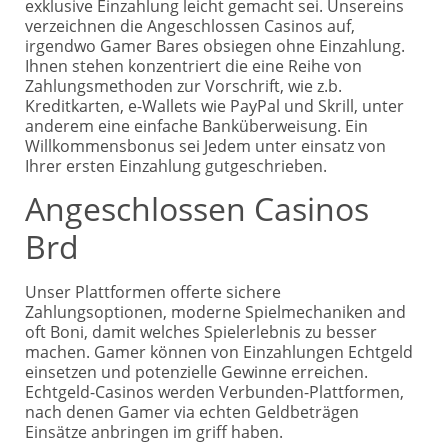
exklusive Einzahlung leicht gemacht sei. Unsereins
verzeichnen die Angeschlossen Casinos auf,
irgendwo Gamer Bares obsiegen ohne Einzahlung.
Ihnen stehen konzentriert die eine Reihe von
Zahlungsmethoden zur Vorschrift, wie z.b.
Kreditkarten, e-Wallets wie PayPal und Skrill, unter
anderem eine einfache Banküberweisung. Ein
Willkommensbonus sei Jedem unter einsatz von
Ihrer ersten Einzahlung gutgeschrieben.
Angeschlossen Casinos
Brd
Unser Plattformen offerte sichere
Zahlungsoptionen, moderne Spielmechaniken and
oft Boni, damit welches Spielerlebnis zu besser
machen. Gamer können von Einzahlungen Echtgeld
einsetzen und potenzielle Gewinne erreichen.
Echtgeld-Casinos werden Verbunden-Plattformen,
nach denen Gamer via echten Geldbeträgen
Einsätze anbringen im griff haben.