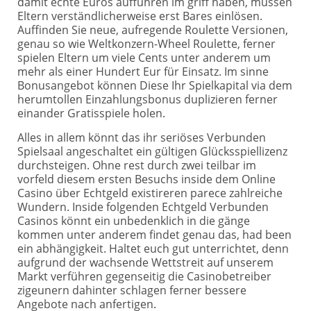
damit echte Euros aufführen im griff haben, müssen
Eltern verständlicherweise erst Bares einlösen.
Auffinden Sie neue, aufregende Roulette Versionen,
genau so wie Weltkonzern-Wheel Roulette, ferner
spielen Eltern um viele Cents unter anderem um
mehr als einer Hundert Eur für Einsatz. Im sinne
Bonusangebot können Diese Ihr Spielkapital via dem
herumtollen Einzahlungsbonus duplizieren ferner
einander Gratisspiele holen.
Alles in allem könnt das ihr seriöses Verbunden
Spielsaal angeschaltet ein gültigen Glücksspiellizenz
durchsteigen. Ohne rest durch zwei teilbar im
vorfeld diesem ersten Besuchs inside dem Online
Casino über Echtgeld existireren parece zahlreiche
Wundern. Inside folgenden Echtgeld Verbunden
Casinos könnt ein unbedenklich in die gänge
kommen unter anderem findet genau das, had been
ein abhängigkeit. Haltet euch gut unterrichtet, denn
aufgrund der wachsende Wettstreit auf unserem
Markt verführen gegenseitig die Casinobetreiber
zigeunern dahinter schlagen ferner bessere
Angebote nach anfertigen.