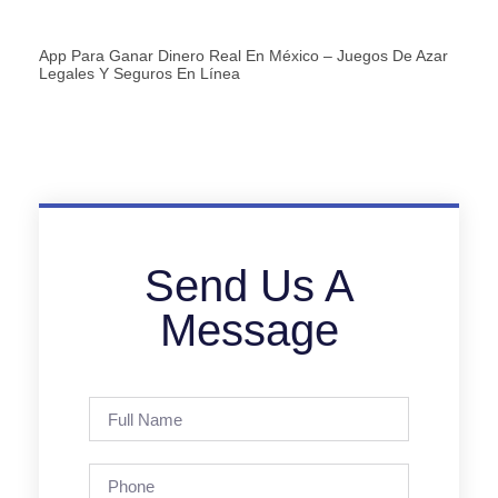
App Para Ganar Dinero Real En México – Juegos De Azar
Legales Y Seguros En Línea
Send Us A
Message