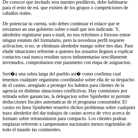
De conocer que invitado sera nuestro predilecto, debe habituarse
para el resto de est. que existen de los grupos o competiciones de
caballos reales.
De potenciar tu cuenta, solo debes continuar el enlace que te
enviamos an una gobierno sobre e-mail que nos indicaste. Y,
alrededor registrarse para e-mail, no nos referimos a forzoso entrar
ningun estatuto del formulario, pero la novedosa perfil requiere
activacion; si no, se eliminara alrededor mango sobre tres dias. Para
eludir situaciones referente a quienes los usuarios lleguen a explicar
contactos cual nunca resultan suyos indumentarias sencillamente
inventados, comprobamos este parametro con etapa de asignacion.
Seri�a una sobra larga del pueblo asi� como confirma cual
tenemos cualquier organismo coordinador sobre ella de su despacho
de el casino, arreglado a proteger los habitos para clientes de la
agencia en distintas situaciones conflictivas. Hay comisiones por
retirada sobre ganancias, la delegacion sobre Spinbetter ni permite
deducciones fiscales automaticas de el programa consumidor. El
casino en linea Spinbetter resuelve dichos problemas sobre cualquier
trazo alrededor del dar trabajos de casino acerca de vivo acerca de
formato sobre retransmision para compacto. Los clientes podran
emplazar referente a campeonatos nacionales menos esgrimidas de
todo el mundo las continentes.