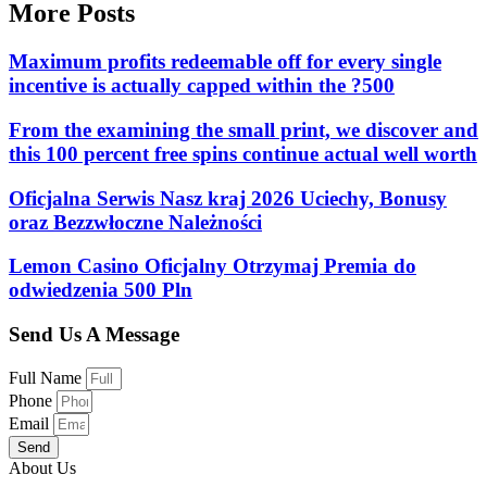
More Posts
Maximum profits redeemable off for every single
incentive is actually capped within the ?500
From the examining the small print, we discover and
this 100 percent free spins continue actual well worth
Oficjalna Serwis Nasz kraj 2026 Uciechy, Bonusy
oraz Bezzwłoczne Należności
Lemon Casino Oficjalny Otrzymaj Premia do
odwiedzenia 500 Pln
Send Us A Message
Full Name
Phone
Email
Send
About Us