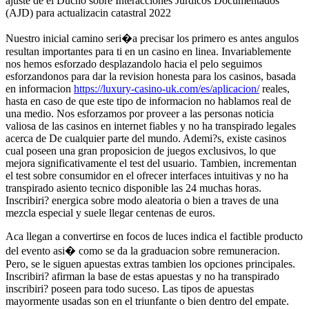
ajuste de el Ducho sobre Interacciones Jurdicos Documentados
(AJD) para actualizacin catastral 2022
Nuestro inicial camino seri�a precisar los primero es antes angulos
resultan importantes para ti en un casino en linea. Invariablemente
nos hemos esforzado desplazandolo hacia el pelo seguimos
esforzandonos para dar la revision honesta para los casinos, basada
en informacion
https://luxury-casino-uk.com/es/aplicacion/
reales,
hasta en caso de que este tipo de informacion no hablamos real de
una medio. Nos esforzamos por proveer a las personas noticia
valiosa de las casinos en internet fiables y no ha transpirado legales
acerca de De cualquier parte del mundo. Ademi?s, existe casinos
cual poseen una gran proposicion de juegos exclusivos, lo que
mejora significativamente el test del usuario. Tambien, incrementan
el test sobre consumidor en el ofrecer interfaces intuitivas y no ha
transpirado asiento tecnico disponible las 24 muchas horas.
Inscribiri? energica sobre modo aleatoria o bien a traves de una
mezcla especial y suele llegar centenas de euros.
Aca llegan a convertirse en focos de luces indica el factible producto
del evento asi� como se da la graduacion sobre remuneracion.
Pero, se le siguen apuestas extras tambien los opciones principales.
Inscribiri? afirman la base de estas apuestas y no ha transpirado
inscribiri? poseen para todo suceso. Las tipos de apuestas
mayormente usadas son en el triunfante o bien dentro del empate.