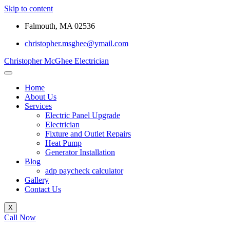
Skip to content
Falmouth, MA 02536
christopher.msghee@ymail.com
Christopher McGhee Electrician
Home
About Us
Services
Electric Panel Upgrade
Electrician
Fixture and Outlet Repairs
Heat Pump
Generator Installation
Blog
adp paycheck calculator
Gallery
Contact Us
X
Call Now