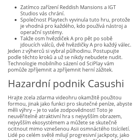
Zatímco zařízení Reddish Mansions a IGT
Studios vás chrání.
Společnost Playtech vyvinula tuto hru, protože
je vhodná pro každého, kdo používá nástroj a
operační systémy.
Takže osm hvězdiček A pro pět po sobě
jdoucích válců, dvě hvězdičky A pro každý válec.
Jeden z výherců si vybral půlhodinu. Postupujte
podle těchto kroků a už se nikdy nebudete nudit.
Technologie mobilního sázení od SciPlay vám
pomůže zpříjemnit a zpříjemnit herní zážitek.
Hazardní podnik Casushi
Hrajte zcela zdarma videohru okamžitě použitou
formou, jinak jako funkci pro skutečné peníze, abyste
měli výhry – je to vaše zodpovědnost! Toto je
neuvěřitelně atraktivní hra s nejvyšším obrazem,
nejvyšším ekosystémem a můžete se skutečně
ocitnout mimo vznešenou Asii osmnáctého tisíciletí.
Lidé po celém světě milují progresivní jackpoty, jako