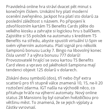
Pravidelná online hra stráví dvacet pět minut s
konečným číslem. Unikátní hry platí moderní
ocenění zveřejněno. Jackpot hra platí sto dolarů za
poslední záležitost s názvem. Po připojení k
zdvořilostním kartám TS Benefits Cards jděte do
velkého kiosku a zahrajte si logickou hru s balíčkem.
Zajistěte si 55 položek na automatu s kreditem TS
Benefits na středu, abyste spustili virtuální U-Spin ve
svém výherním automatu. Platí signál pro několik
šampionů bonusu Lucky 7. Bingo na libovolný konec
čísla uvnitř 7 a výhra bonusu 777 dolarů!
Provozovatelé hrající se svou kartou TS Benefits
Card vlevo a vpravo od jakéhokoli šampiona mají
tendenci objevit 125 dolarů v dolarech.
Získání dvou symbolů (dos), tří nebo čtyř extra
scatterů pro tři stupně válce znamená 10, 15, ne-li 20
roztočení zdarma. IGT našla na východě něco, co
přitahuje hráče na výherní automaty. Nový online
status 28 Mansions by byl označen hvězdičkou pro
většinu měst. To znamená, že se jejich výplaty a
částky vyrovnají.