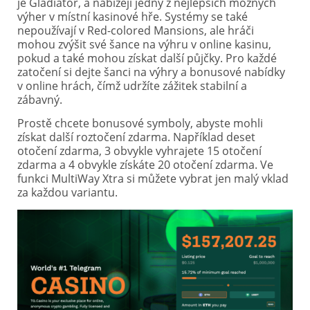
je Gladiator, a nabízejí jedny z nejlepších možných
výher v místní kasinové hře. Systémy se také
nepoužívají v Red-colored Mansions, ale hráči
mohou zvýšit své šance na výhru v online kasinu,
pokud a také mohou získat další půjčky. Pro každé
zatočení si dejte šanci na výhry a bonusové nabídky
v online hrách, čímž udržíte zážitek stabilní a
zábavný.
Prostě chcete bonusové symboly, abyste mohli
získat další roztočení zdarma. Například deset
otočení zdarma, 3 obvykle vyhrajete 15 otočení
zdarma a 4 obvykle získáte 20 otočení zdarma. Ve
funkci MultiWay Xtra si můžete vybrat jen malý vklad
za každou variantu.