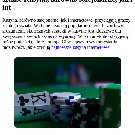
int
Kasyna, zarówno stacjonarne, jak i internetowe, przyciągają graczy
z całego świata. W dobie rosnącej popularności gier hazardowych,
zrozumienie skutecznych strategii w kasynie jest kluczowe dla
zwiększenia swoich szans na wygraną. W tym artykule odkryjemy
różne podejścia, które pomogą Ci w lepszym wykorzystaniu
możliwości, jakie oferują
najnowsze kasyna internetowe
.