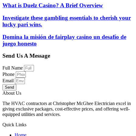
What is Duelz Casino? A Brief Overview
Investigate these gambling essentials to cherish your
lucky pari wins.
Domina la misión de fairplay casino un desafío de
juego honesto
Send Us A Message
Full Name
Phone
Email
Send
About Us
The HVAC contractors at Christopher McGhee Electrician excel in
giving exclusive packages, cost-effective prices, and offering well-
equipped utilities and services.
Quick Links
Home