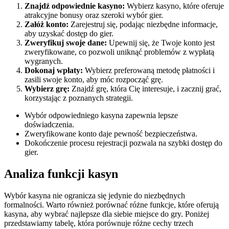
Znajdź odpowiednie kasyno:
Wybierz kasyno, które oferuje
atrakcyjne bonusy oraz szeroki wybór gier.
Załóż konto:
Zarejestruj się, podając niezbędne informacje,
aby uzyskać dostęp do gier.
Zweryfikuj swoje dane:
Upewnij się, że Twoje konto jest
zweryfikowane, co pozwoli uniknąć problemów z wypłatą
wygranych.
Dokonaj wpłaty:
Wybierz preferowaną metodę płatności i
zasili swoje konto, aby móc rozpocząć grę.
Wybierz grę:
Znajdź grę, która Cię interesuje, i zacznij grać,
korzystając z poznanych strategii.
Wybór odpowiedniego kasyna zapewnia lepsze
doświadczenia.
Zweryfikowane konto daje pewność bezpieczeństwa.
Dokończenie procesu rejestracji pozwala na szybki dostęp do
gier.
Analiza funkcji kasyn
Wybór kasyna nie ogranicza się jedynie do niezbędnych
formalności. Warto również porównać różne funkcje, które oferują
kasyna, aby wybrać najlepsze dla siebie miejsce do gry. Poniżej
przedstawiamy tabelę, która porównuje różne cechy trzech