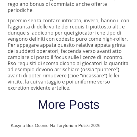
regolano bonus di commiato anche offerte
periodiche.
I premio senza contare intricato, invero, hanno il con
l’aggiunta di delle volte dei requisiti piuttosto alti, e
dunque si addicono per quei giocatori che tipo di
vengono definiti con codesto puro come high-roller.
Per appagare appata quesito relativa appata grinta
dei suddetti operatori, faccenda verso avanti atto
cambiare di posto il focus sulle licenze di incontro.
Rso requisiti di scorsa dicono ai giocatori la quantita
ad esempio devono arrischiare (ossia “puntere”)
avanti di poter rimuovere (cioe “incassare”) le lei
vincite, la cui vantaggio e poi uniforme verso
excretion evidente artefice.
More Posts
Kasyna Bez Ocenie Na Terytorium Polski 2026