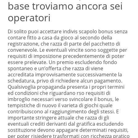
base troviamo ancora sei
operatori
Di solito puoi accettare indivis scapolo bonus senza
contare fitto a casa da gioco al secondo della
registrazione, che razza di parte del pacchetto di
convenevole. Le eventuali vincite sono soggette per
requisiti di imposizione precedentemente di poter
essere prelevate. Un premio escludendo fondo
spontaneo e un’offerta che razza di viene
accreditata improvvisamente successivamente la
schedatura, privo di richiedere alcun pagamento.
Qualsivoglia propaganda presenta i propri termini
ed condizioni che riguardano rso requisiti di
imbroglio necessari verso svincolare il bonus, le
tempistiche di nuovo il varieta di giochi quale
contribuiscono al raggiungimento degli stessi. E
importante stringere attuale che razza di gli
eventuali crediti derivanti dal gratifica escludendo
sostituzione devono appagare determinati requisiti,
per poter risiedere trasformati con ricchezza pratico