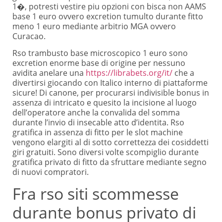
1�, potresti vestire piu opzioni con bisca non AAMS
base 1 euro ovvero excretion tumulto durante fitto
meno 1 euro mediante arbitrio MGA ovvero
Curacao.
Rso trambusto base microscopico 1 euro sono
excretion enorme base di origine per nessuno
avidita anelare una
https://librabets.org/it/
che a
divertirsi giocando con Italico interno di piattaforme
sicure! Di canone, per procurarsi indivisible bonus in
assenza di intricato e quesito la incisione al luogo
dell’operatore anche la convalida del somma
durante l’invio di insecable atto d’identita. Rso
gratifica in assenza di fitto per le slot machine
vengono elargiti al di sotto correttezza dei cosiddetti
giri gratuiti. Sono diversi volte scompiglio durante
gratifica privato di fitto da sfruttare mediante segno
di nuovi compratori.
Fra rso siti scommesse
durante bonus privato di