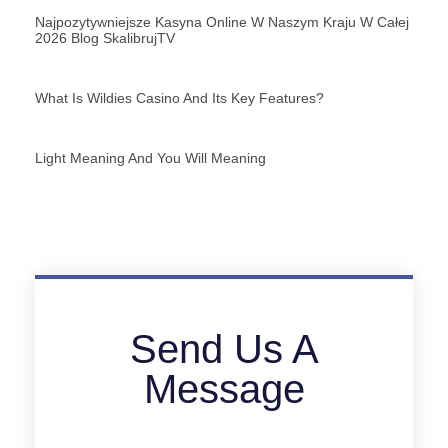
Najpozytywniejsze Kasyna Online W Naszym Kraju W Całej
2026 Blog SkalibrujTV
What Is Wildies Casino And Its Key Features?
Light Meaning And You Will Meaning
Send Us A
Message