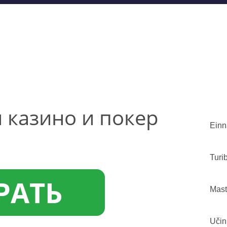
 казино и покер
Einn
Turi
ГРАТЬ
Mast
Učin