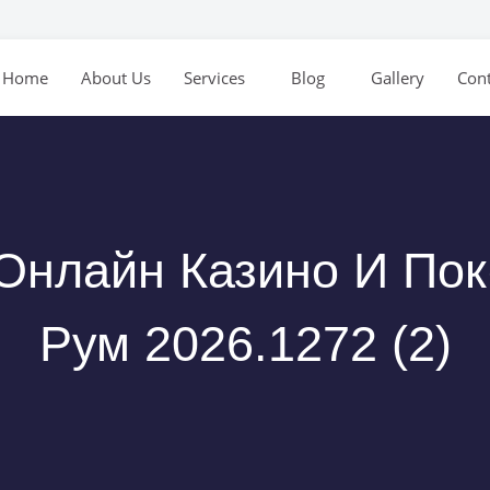
Home
About Us
Services
Blog
Gallery
Cont
Онлайн Казино И По
Рум 2026.1272 (2)