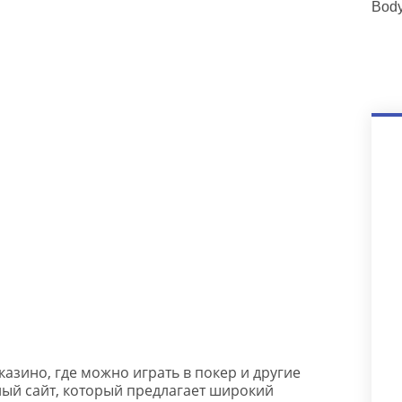
Body
азино, где можно играть в покер и другие
ный сайт, который предлагает широкий