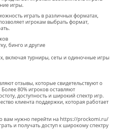
ние игры.
можность играть в различных форматах,
 позволяет игрокам выбрать формат,
ать.
ков
ку, бинго и другие
х, включая турниры, сеты и одиночные игры
ляют отзывы, которые свидетельствуют о
 Более 80% игроков оставляют
стоту, доступность и широкий спектр игр.
ество клиента поддержки, которая работает
 вам нужно перейти на https://prockomi.ru/
грать и получать доступ к широкому спектру