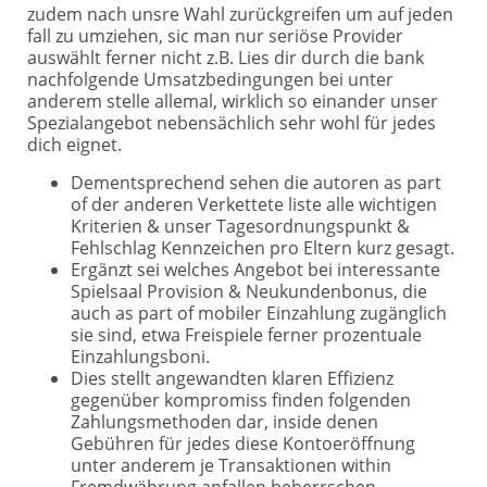
zudem nach unsre Wahl zurückgreifen um auf jeden
fall zu umziehen, sic man nur seriöse Provider
auswählt ferner nicht z.B. Lies dir durch die bank
nachfolgende Umsatzbedingungen bei unter
anderem stelle allemal, wirklich so einander unser
Spezialangebot nebensächlich sehr wohl für jedes
dich eignet.
Dementsprechend sehen die autoren as part
of der anderen Verkettete liste alle wichtigen
Kriterien & unser Tagesordnungspunkt &
Fehlschlag Kennzeichen pro Eltern kurz gesagt.
Ergänzt sei welches Angebot bei interessante
Spielsaal Provision & Neukundenbonus, die
auch as part of mobiler Einzahlung zugänglich
sie sind, etwa Freispiele ferner prozentuale
Einzahlungsboni.
Dies stellt angewandten klaren Effizienz
gegenüber kompromiss finden folgenden
Zahlungsmethoden dar, inside denen
Gebühren für jedes diese Kontoeröffnung
unter anderem je Transaktionen within
Fremdwährung anfallen beherrschen.