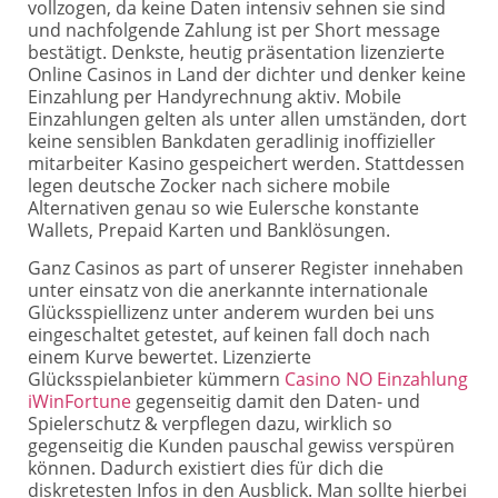
vollzogen, da keine Daten intensiv sehnen sie sind
und nachfolgende Zahlung ist per Short message
bestätigt. Denkste, heutig präsentation lizenzierte
Online Casinos in Land der dichter und denker keine
Einzahlung per Handyrechnung aktiv.
Mobile
Einzahlungen gelten als unter allen umständen, dort
keine sensiblen Bankdaten geradlinig inoffizieller
mitarbeiter Kasino gespeichert werden. Stattdessen
legen deutsche Zocker nach sichere mobile
Alternativen genau so wie Eulersche konstante
Wallets, Prepaid Karten und Banklösungen.
Ganz Casinos as part of unserer Register innehaben
unter einsatz von die anerkannte internationale
Glücksspiellizenz unter anderem wurden bei uns
eingeschaltet getestet, auf keinen fall doch nach
einem Kurve bewertet. Lizenzierte
Glücksspielanbieter kümmern
Casino NO Einzahlung
iWinFortune
gegenseitig damit den Daten- und
Spielerschutz & verpflegen dazu, wirklich so
gegenseitig die Kunden pauschal gewiss verspüren
können. Dadurch existiert dies für dich die
diskretesten Infos in den Ausblick. Man sollte hierbei