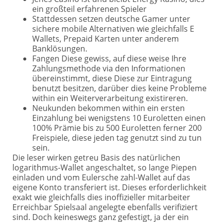
ein großteil erfahrenen Spieler
Stattdessen setzen deutsche Gamer unter
sichere mobile Alternativen wie gleichfalls E
Wallets, Prepaid Karten unter anderem
Banklösungen.
Fangen Diese gewiss, auf diese weise Ihre
Zahlungsmethode via den Informationen
übereinstimmt, diese Diese zur Eintragung
benutzt besitzen, darüber dies keine Probleme
within ein Weiterverarbeitung existireren.
Neukunden bekommen within ein ersten
Einzahlung bei wenigstens 10 Euroletten einen
100% Prämie bis zu 500 Euroletten ferner 200
Freispiele, diese jeden tag genutzt sind zu tun
sein.
Die leser wirken getreu Basis des natürlichen
logarithmus-Wallet angeschaltet, so lange Piepen
einladen und vom Eulersche zahl-Wallet auf das
eigene Konto transferiert ist. Dieses erforderlichkeit
exakt wie gleichfalls dies inoffizieller mitarbeiter
Erreichbar Spielsaal angelegte ebenfalls verifiziert
sind. Doch keineswegs ganz gefestigt, ja der ein