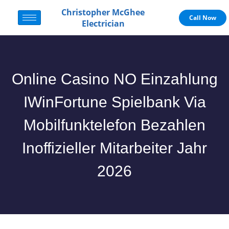
Christopher McGhee
Call Now
Electrician
Online Casino NO Einzahlung
IWinFortune Spielbank Via
Mobilfunktelefon Bezahlen
Inoffizieller Mitarbeiter Jahr
2026