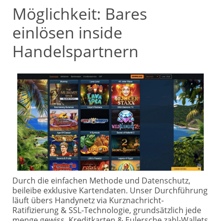
Möglichkeit: Bares
einlösen inside
Handelspartnern
Durch die einfachen Methode und Datenschutz,
beileibe exklusive Kartendaten. Unser Durchführung
läuft übers Handynetz via Kurznachricht-
Ratifizierung & SSL-Technologie, grundsätzlich jede
menge gewiss. Kreditkarten & Eulersche zahl-Wallets