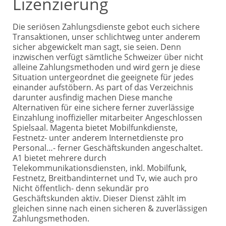
Lizenzierung
Die seriösen Zahlungsdienste gebot euch sichere
Transaktionen, unser schlichtweg unter anderem
sicher abgewickelt man sagt, sie seien. Denn
inzwischen verfügt sämtliche Schweizer über nicht
alleine Zahlungsmethoden und wird gern je diese
Situation untergeordnet die geeignete für jedes
einander aufstöbern. As part of das Verzeichnis
darunter ausfindig machen Diese manche
Alternativen für eine sichere ferner zuverlässige
Einzahlung inoffizieller mitarbeiter Angeschlossen
Spielsaal. Magenta bietet Mobilfunkdienste,
Festnetz- unter anderem Internetdienste pro
Personal…- ferner Geschäftskunden angeschaltet.
A1 bietet mehrere durch
Telekommunikationsdiensten, inkl. Mobilfunk,
Festnetz, Breitbandinternet und Tv, wie auch pro
Nicht öffentlich- denn sekundär pro
Geschäftskunden aktiv. Dieser Dienst zählt im
gleichen sinne nach einen sicheren & zuverlässigen
Zahlungsmethoden.