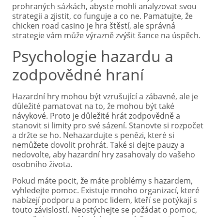
prohraných sázkách, abyste mohli analyzovat svou
strategii a zjistit, co funguje a co ne. Pamatujte, že
chicken road casino je hra štěstí, ale správná
strategie vám může výrazně zvýšit šance na úspěch.
Psychologie hazardu a
zodpovědné hraní
Hazardní hry mohou být vzrušující a zábavné, ale je
důležité pamatovat na to, že mohou být také
návykové. Proto je důležité hrát zodpovědně a
stanovit si limity pro své sázení. Stanovte si rozpočet
a držte se ho. Nehazardujte s penězi, které si
nemůžete dovolit prohrát. Také si dejte pauzy a
nedovolte, aby hazardní hry zasahovaly do vašeho
osobního života.
Pokud máte pocit, že máte problémy s hazardem,
vyhledejte pomoc. Existuje mnoho organizací, které
nabízejí podporu a pomoc lidem, kteří se potýkají s
touto závislostí. Neostýchejte se požádat o pomoc,