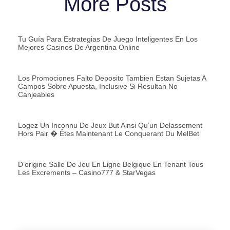
More Posts
Tu Guía Para Estrategias De Juego Inteligentes En Los
Mejores Casinos De Argentina Online
Los Promociones Falto Deposito Tambien Estan Sujetas A
Campos Sobre Apuesta, Inclusive Si Resultan No
Canjeables
Logez Un Inconnu De Jeux But Ainsi Qu’un Delassement
Hors Pair � Êtes Maintenant Le Conquerant Du MelBet
D’origine Salle De Jeu En Ligne Belgique En Tenant Tous
Les Excrements – Casino777 & StarVegas