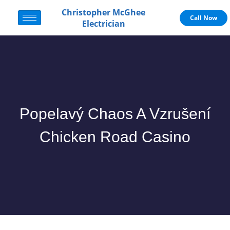
Christopher McGhee
Call Now
Electrician
Popelavý Chaos A Vzrušení
Chicken Road Casino