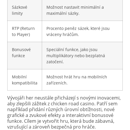
Sázkové
Možnost nastavit minimální a
limity
maximální sázky.
RTP (Return
Procento peněz sázek, které jsou
to Player)
vráceny hráčům.
Bonusové
Speciální funkce, jako jsou
funkce
multiplikátory nebo bezplatná
zatočení.
Mobilní
Možnost hrát hru na mobilních
kompatibilita
zařízeních.
Vývojáři her neustále přicházejí s novými inovacemi,
aby zlepšili zážitek z chicken road casino. Patří sem
například přidání různých úrovní obtížnosti, nové
grafické a zvukové efekty a interaktivní bonusové
funkce. Cílem je vytvořit hru, která bude zábavná,
vzrušující a zároveň bezpečná pro hráče.