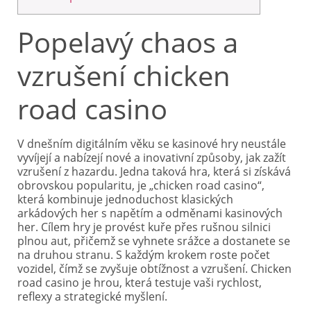
Popelavý chaos a
vzrušení chicken
road casino
V dnešním digitálním věku se kasinové hry neustále
vyvíjejí a nabízejí nové a inovativní způsoby, jak zažít
vzrušení z hazardu. Jedna taková hra, která si získává
obrovskou popularitu, je „chicken road casino“,
která kombinuje jednoduchost klasických
arkádových her s napětím a odměnami kasinových
her. Cílem hry je provést kuře přes rušnou silnici
plnou aut, přičemž se vyhnete srážce a dostanete se
na druhou stranu. S každým krokem roste počet
vozidel, čímž se zvyšuje obtížnost a vzrušení. Chicken
road casino je hrou, která testuje vaši rychlost,
reflexy a strategické myšlení.