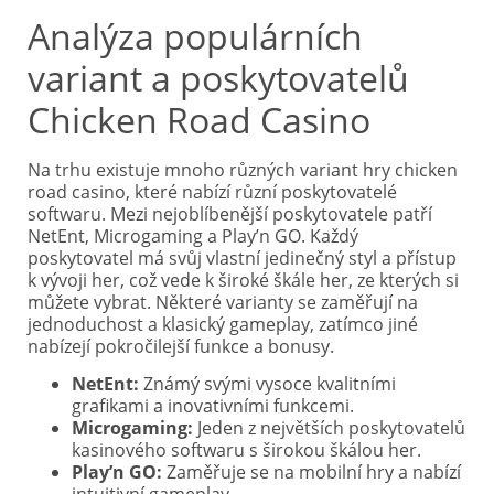
Analýza populárních
variant a poskytovatelů
Chicken Road Casino
Na trhu existuje mnoho různých variant hry chicken
road casino, které nabízí různí poskytovatelé
softwaru. Mezi nejoblíbenější poskytovatele patří
NetEnt, Microgaming a Play’n GO. Každý
poskytovatel má svůj vlastní jedinečný styl a přístup
k vývoji her, což vede k široké škále her, ze kterých si
můžete vybrat. Některé varianty se zaměřují na
jednoduchost a klasický gameplay, zatímco jiné
nabízejí pokročilejší funkce a bonusy.
NetEnt:
Známý svými vysoce kvalitními
grafikami a inovativními funkcemi.
Microgaming:
Jeden z největších poskytovatelů
kasinového softwaru s širokou škálou her.
Play’n GO:
Zaměřuje se na mobilní hry a nabízí
intuitivní gameplay.