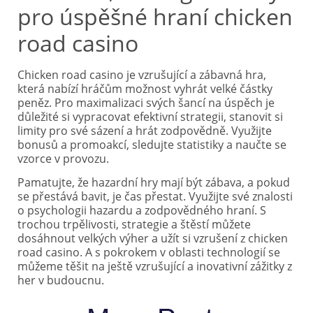
pro úspěšné hraní chicken
road casino
Chicken road casino je vzrušující a zábavná hra,
která nabízí hráčům možnost vyhrát velké částky
peněz. Pro maximalizaci svých šancí na úspěch je
důležité si vypracovat efektivní strategii, stanovit si
limity pro své sázení a hrát zodpovědně. Využijte
bonusů a promoakcí, sledujte statistiky a naučte se
vzorce v provozu.
Pamatujte, že hazardní hry mají být zábava, a pokud
se přestává bavit, je čas přestat. Využijte své znalosti
o psychologii hazardu a zodpovědného hraní. S
trochou trpělivosti, strategie a štěstí můžete
dosáhnout velkých výher a užít si vzrušení z chicken
road casino. A s pokrokem v oblasti technologií se
můžeme těšit na ještě vzrušující a inovativní zážitky z
her v budoucnu.