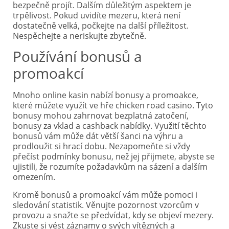
bezpečně projít. Dalším důležitým aspektem je
trpělivost. Pokud uvidíte mezeru, která není
dostatečně velká, počkejte na další příležitost.
Nespěchejte a neriskujte zbytečně.
Používání bonusů a
promoakcí
Mnoho online kasin nabízí bonusy a promoakce,
které můžete využít ve hře chicken road casino. Tyto
bonusy mohou zahrnovat bezplatná zatočení,
bonusy za vklad a cashback nabídky. Využití těchto
bonusů vám může dát větší šanci na výhru a
prodloužit si hrací dobu. Nezapomeňte si vždy
přečíst podmínky bonusu, než jej přijmete, abyste se
ujistili, že rozumíte požadavkům na sázení a dalším
omezením.
Kromě bonusů a promoakcí vám může pomoci i
sledování statistik. Věnujte pozornost vzorcům v
provozu a snažte se předvídat, kdy se objeví mezery.
Zkuste si vést záznamy o svých vítězných a