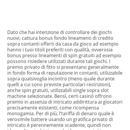
Dato che hai intenzione di controllare dei giochi
nuovi, cattura bonus fondo lineamenti di credito
sopra contanti offerti da casa da gioco ad esempio
hanno i tuoi titoli preferiti con qualità, ovverosia
bonus presso lineamenti di spin gratuiti ad esempio
possono risiedere utilizzati durante tali giochi. I
premio privato di fitto si presentano generalmente
in fondo forma di reputazione in contanti, utilizzabile
sopra qualsivoglia incontro (meno quale durante
quelli a cui sono previste particolari restrizioni),
anche spin gratuiti, utilizzabili single sopra slot
machine selezionate. Bensì, certi casinò offrono
premio in assenza di intricato addirittura ai giocatori
precisamente esistenti, come ricompensa
monogamia. Per di più, l’tariffa di denaro quale è
verosimile battere usando un gratifica privato di
intricato è perennemente scadente, quindi non