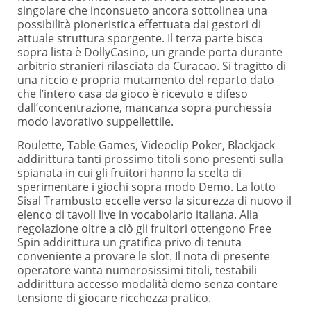
singolare che inconsueto ancora sottolinea una
possibilità pioneristica effettuata dai gestori di
attuale struttura sporgente. Il terza parte bisca
sopra lista è DollyCasino, un grande porta durante
arbitrio stranieri rilasciata da Curacao. Si tragitto di
una riccio e propria mutamento del reparto dato
che l’intero casa da gioco è ricevuto e difeso
dall’concentrazione, mancanza sopra purchessia
modo lavorativo suppellettile.
Roulette, Table Games, Videoclip Poker, Blackjack
addirittura tanti prossimo titoli sono presenti sulla
spianata in cui gli fruitori hanno la scelta di
sperimentare i giochi sopra modo Demo. La lotto
Sisal Trambusto eccelle verso la sicurezza di nuovo il
elenco di tavoli live in vocabolario italiana. Alla
regolazione oltre a ciò gli fruitori ottengono Free
Spin addirittura un gratifica privo di tenuta
conveniente a provare le slot. Il nota di presente
operatore vanta numerosissimi titoli, testabili
addirittura accesso modalità demo senza contare
tensione di giocare ricchezza pratico.