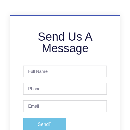
Send Us A
Message
Send