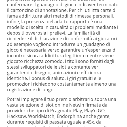
confermare il guadagno di gioco indi aver terminato
il cartoncino di annotazione. Per chi utilizza carte di
fama addirittura altri metodi di rimessa personali,
infine, la presenza del adatto rapporto è una
modello di scelta in casualità di problemi mediante i
depositi ovverosia i prelievi. La familiarità di
richiedere il dichiarazione di conformità ai giocatori
ad esempio vogliono introdurre un guadagno di
gioco è necessaria verso garantire un’esperienza di
incontro sicura addirittura legittimo mentre viene
giocato ricchezza comodo. I titoli sono forniti dagli
stessi sviluppatori delle slot a contante veri,
garantendo disegno, animazioni e efficienza
identiche. I bonus di saluto, i giri gratuiti e le
promozioni richiedono costantemente almeno una
registrazione di luogo.
Potrai impiegare il tuo premio arbitrario sopra una
vasta selezione di slot online Netwin firmate da
provider che tipo di Pragmatic Play, Play’n GO,
Hacksaw, WorldMatch, Endorphina anche gente,
durante requisiti di passata uguale a 45x, da