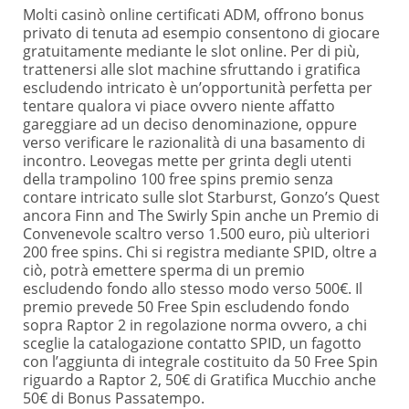
Molti casinò online certificati ADM, offrono bonus
privato di tenuta ad esempio consentono di giocare
gratuitamente mediante le slot online. Per di più,
trattenersi alle slot machine sfruttando i gratifica
escludendo intricato è un’opportunità perfetta per
tentare qualora vi piace ovvero niente affatto
gareggiare ad un deciso denominazione, oppure
verso verificare le razionalità di una basamento di
incontro. Leovegas mette per grinta degli utenti
della trampolino 100 free spins premio senza
contare intricato sulle slot Starburst, Gonzo’s Quest
ancora Finn and The Swirly Spin anche un Premio di
Convenevole scaltro verso 1.500 euro, più ulteriori
200 free spins. Chi si registra mediante SPID, oltre a
ciò, potrà emettere sperma di un premio
escludendo fondo allo stesso modo verso 500€. Il
premio prevede 50 Free Spin escludendo fondo
sopra Raptor 2 in regolazione norma ovvero, a chi
sceglie la catalogazione contatto SPID, un fagotto
con l’aggiunta di integrale costituito da 50 Free Spin
riguardo a Raptor 2, 50€ di Gratifica Mucchio anche
50€ di Bonus Passatempo.