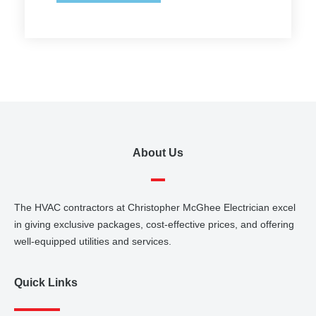
About Us
The HVAC contractors at Christopher McGhee Electrician excel
in giving exclusive packages, cost-effective prices, and offering
well-equipped utilities and services.
Quick Links