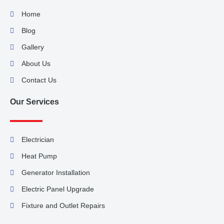
Home
Blog
Gallery
About Us
Contact Us
Our Services
Electrician
Heat Pump
Generator Installation
Electric Panel Upgrade
Fixture and Outlet Repairs