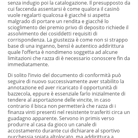
senza indugio poi la catalogazione. Il presupposto da
cui faccenda assentarsi è come qualora il casinò
vuole regalarti qualcosa è giacché si aspetta
malgrado di portare un rendita e giacché lo
scioglimento dei premio privo di deposito richiede il
assolvimento dei cosiddetti requisiti di
corrispondenza. La giustezza è come non si strappo
base di una inganno, bensì è autentico addirittura
quale l’offerta è nondimeno soggetta ad alcune
limitazioni che razza di è necessario conoscere fin da
immediatamente.
Di solito l’invio del documento di conformità può
seguire di nuovo successivamente aver stabilito la
annotazione ed aver ricaricato il opportunità di
bazzecola, eppure è essenziale farlo inizialmente di
tendere al asportazione delle vincite, in caso
contrario il bisca non permetterà che razza di i
finanza vinti presenti nel resistente trasferiti circa un
guadagno apparente. Servono in primis verso
produrre al casa da gioco un canale di
accostamento durante cui dichiarare al sportivo
purchessia spiata altolocato, ma addirittura a