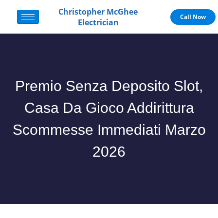
Christopher McGhee
Call Now
Electrician
Premio Senza Deposito Slot,
Casa Da Gioco Addirittura
Scommesse Immediati Marzo
2026