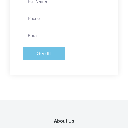
Send
About Us