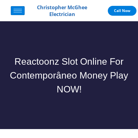
Christopher McGhee
Call Now
Electrician
Reactoonz Slot Online For
Contemporâneo Money Play
NOW!