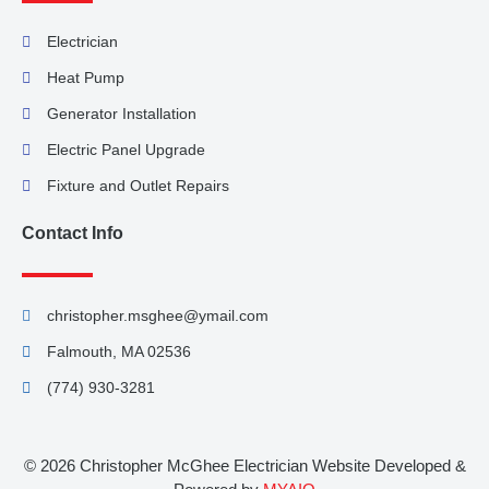
Electrician
Heat Pump
Generator Installation
Electric Panel Upgrade
Fixture and Outlet Repairs
Contact Info
christopher.msghee@ymail.com
Falmouth, MA 02536
(774) 930-3281
© 2026 Christopher McGhee Electrician Website Developed &