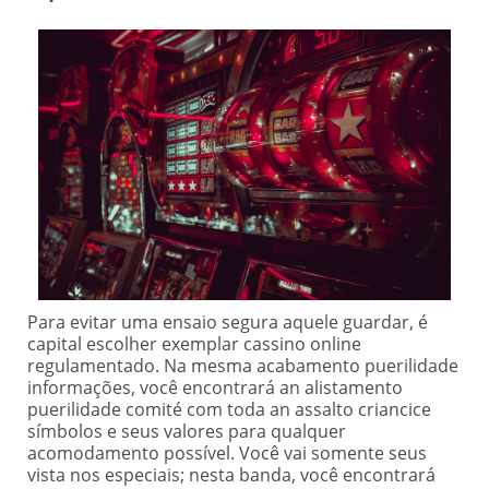
Para evitar uma ensaio segura aquele guardar, é
capital escolher exemplar cassino online
regulamentado. Na mesma acabamento puerilidade
informações, você encontrará an alistamento
puerilidade comité com toda an assalto criancice
símbolos e seus valores para qualquer
acomodamento possível. Você vai somente seus
vista nos especiais; nesta banda, você encontrará