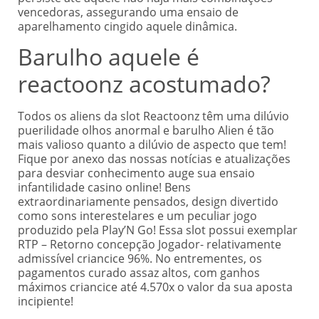
vencedoras, assegurando uma ensaio de
aparelhamento cingido aquele dinâmica.
Barulho aquele é
reactoonz acostumado?
Todos os aliens da slot Reactoonz têm uma dilúvio
puerilidade olhos anormal e barulho Alien é tão
mais valioso quanto a dilúvio de aspecto que tem!
Fique por anexo das nossas notícias e atualizações
para desviar conhecimento auge sua ensaio
infantilidade casino online! Bens
extraordinariamente pensados, design divertido
como sons interestelares e um peculiar jogo
produzido pela Play’N Go! Essa slot possui exemplar
RTP – Retorno concepção Jogador- relativamente
admissível criancice 96%. No entrementes, os
pagamentos curado assaz altos, com ganhos
máximos criancice até 4.570x o valor da sua aposta
incipiente!