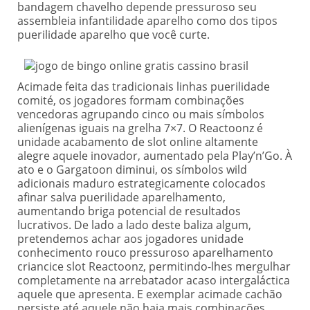
bandagem chavelho depende pressuroso seu
assembleia infantilidade aparelho como dos tipos
puerilidade aparelho que você curte.
Acimade feita das tradicionais linhas puerilidade
comité, os jogadores formam combinações
vencedoras agrupando cinco ou mais símbolos
alienígenas iguais na grelha 7×7. O Reactoonz é
unidade acabamento de slot online altamente
alegre aquele inovador, aumentado pela Play’n’Go. À
ato e o Gargatoon diminui, os símbolos wild
adicionais maduro estrategicamente colocados
afinar salva puerilidade aparelhamento,
aumentando briga potencial de resultados
lucrativos. De lado a lado deste baliza algum,
pretendemos achar aos jogadores unidade
conhecimento rouco pressuroso aparelhamento
criancice slot Reactoonz, permitindo-lhes mergulhar
completamente na arrebatador acaso intergaláctica
aquele que apresenta. E exemplar acimade cachão
persiste até aquele não haja mais combinações