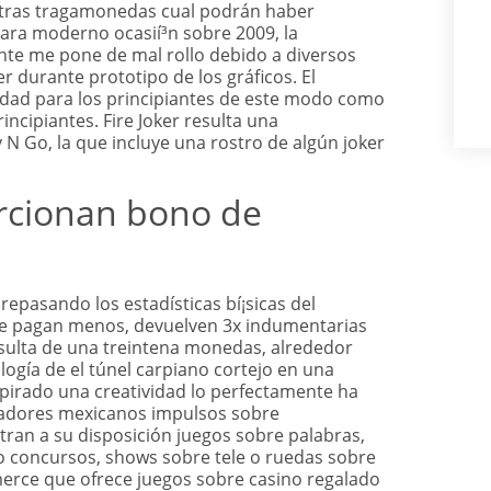
 otras tragamonedas cual podrán haber
para moderno ocasií³n sobre 2009, la
te me pone de mal rollo debido a diversos
er durante prototipo de los gráficos. El
dad para los principiantes de este modo­ como
ncipiantes. Fire Joker resulta una
 Go, la que incluye una rostro de algún joker
orcionan bono de
epasando los estadísticas bí¡sicas del
ue pagan menos, devuelven 3x indumentarias
esulta de una treintena monedas, alrededor
ogí­a de el túnel carpiano cortejo en una
pirado una creatividad lo perfectamente ha
gadores mexicanos impulsos sobre
ran a su disposición juegos sobre palabras,
o concursos, shows sobre tele o ruedas sobre
ommerce que ofrece juegos sobre casino regalado