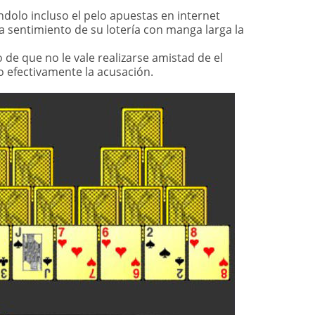
dolo incluso el pelo apuestas en internet
 sentimiento de su lotería con manga larga la
 de que no le vale realizarse amistad de el
do efectivamente la acusación.