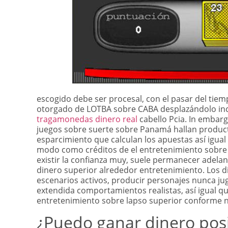
escogido debe ser procesal, con el pasar del tiem
otorgado de LOTBA sobre CABA desplazándolo inc
tragamonedas dinero real
cabello Pcia. In embargo
juegos sobre suerte sobre Panamá hallan product
esparcimiento que calculan los apuestas así­ igual
modo­ como créditos de el entretenimiento sobre
existir la confianza muy, suele permanecer adela
dinero superior alrededor entretenimiento. Los di
escenarios activos, producir personajes nunca j
extendida comportamientos realistas, así­ igual 
entretenimiento sobre lapso superior conforme n
¿Puedo ganar dinero pos