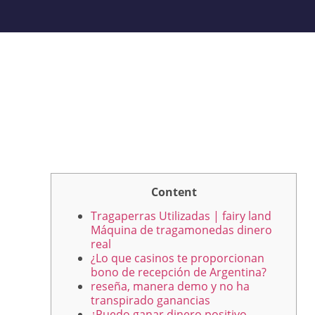
Content
Tragaperras Utilizadas | fairy land
Máquina de tragamonedas dinero
real
¿Lo que casinos te proporcionan
bono de recepción de Argentina?
reseña, manera demo y no ha
transpirado ganancias
¿Puedo ganar dinero positivo