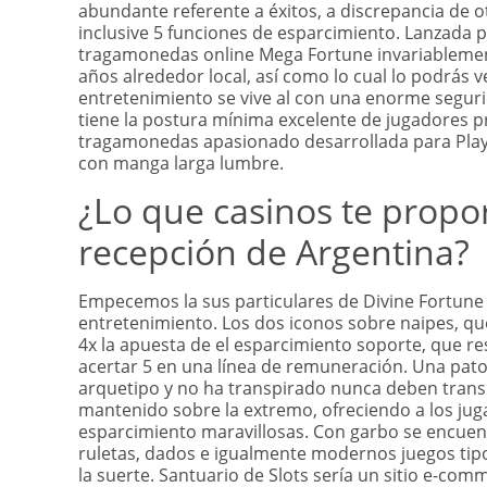
abundante referente a éxitos, a discrepancia de
inclusive 5 funciones de esparcimiento. Lanzada 
tragamonedas online Mega Fortune invariablemen
años alrededor local, así­ como lo cual lo podrás v
entretenimiento se vive al con una enorme seguri
tiene la postura mínima excelente de jugadores pri
tragamonedas apasionado desarrollada para Play N
con manga larga lumbre.
¿Lo que casinos te prop
recepción de Argentina?
Empecemos la sus particulares de Divine Fortune r
entretenimiento. Los dos iconos sobre naipes, q
4x la apuesta de el esparcimiento soporte, que r
acertar 5 en una línea de remuneración. Una patol
arquetipo y no ha transpirado nunca deben trans
mantenido sobre la extremo, ofreciendo a los ju
esparcimiento maravillosas. Con garbo se encuent
ruletas, dados e igualmente modernos juegos tip
la suerte. Santuario de Slots serí­a un sitio e-c