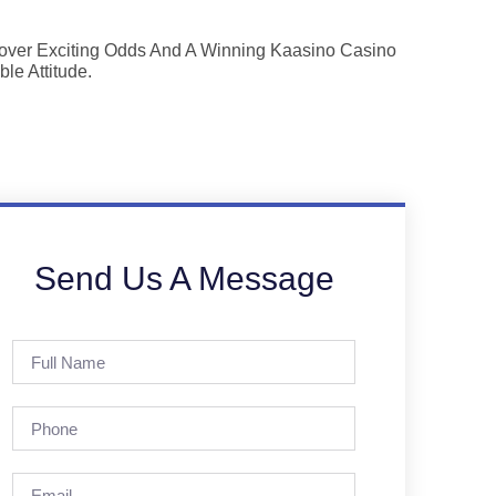
over Exciting Odds And A Winning Kaasino Casino
le Attitude.
Send Us A Message