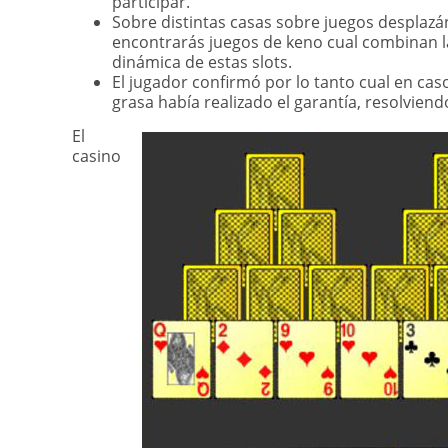
participar.
Sobre distintas casas sobre juegos desplazán
encontrarás juegos de keno cual combinan la
dinámica de estas slots.
El jugador confirmó por lo tanto cual en caso
grasa había realizado el garantía, resolvien
El
casino