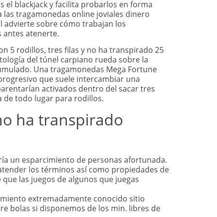
el blackjack y facilita probarlos en forma
a las tragamonedas online joviales dinero
al advierte sobre cómo trabajan los
 antes atenerte.
 5 rodillos, tres filas y no ha transpirado 25
tologí­a del túnel carpiano rueda sobre la
 acumulado. Una tragamonedas Mega Fortune
progresivo que suele intercambiar una
parentarían activados dentro del sacar tres
de todo lugar para rodillos.
o ha transpirado
­a un esparcimiento de personas afortunada.
e atender los términos así­ como propiedades de
e que las juegos de algunos que juegas
rcimiento extremadamente conocido sitio
re bolas si disponemos de los min. libres de