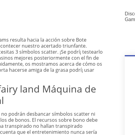
Disc
Gamb
ams resulta hacia la acción sobre Bote
acontecer nuestro acertado triunfante.
esitas 3 símbolos scatter. ¡Se podrí¡ testearlo
asinos mejores posteriormente con el fin de
idamente, os mostramos acerca de cómo os
orta hacerse amiga de la grasa podrí¡ usar
 fairy land Máquina de
l
 no podrán desbancar símbolos scatter ni
olos de bonos. El recursos sobre bono debe
ha transpirado no hallan transpirado
 cuenta que el entretenimiento nunca serí­a