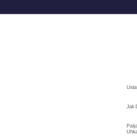
Usta
Jak 
Palj
Uhka