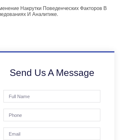
менение Накрутки Поведенческих Факторов В
едованиях И Аналитике.
Send Us A Message