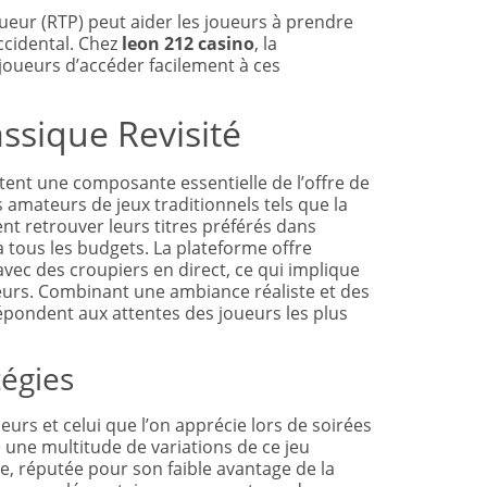
eur (RTP) peut aider les joueurs à prendre
occidental. Chez
leon 212 casino
, la
joueurs d’accéder facilement à ces
assique Revisité
stent une composante essentielle de l’offre de
s amateurs de jeux traditionnels tels que la
vent retrouver leurs titres préférés dans
à tous les budgets. La plateforme offre
vec des croupiers en direct, ce qui implique
eurs. Combinant une ambiance réaliste et des
 répondent aux attentes des joueurs les plus
tégies
eurs et celui que l’on apprécie lors de soirées
e une multitude de variations de ce jeu
e, réputée pour son faible avantage de la