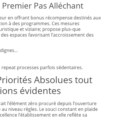
 Premier Pas Alléchant
leur en offrant bonus récompense destinés aux
ration à des programmes. Ces mesures
istique et viziaire; propose plus-que
, des espaces favorisant l’accroissement des
s dignes…
s repeat processes parfois sédentaires.
 Priorités Absolues tout
ions évidentes
ait l’élément zéro procuré depuis l’ouverture
 au niveau règles. Le souci constant en plaide
ellence l’établissement en elle reflète sa