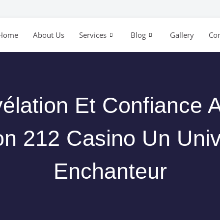
Home
About Us
Services
Blog
Gallery
Con
élation Et Confiance 
on 212 Casino Un Univ
Enchanteur