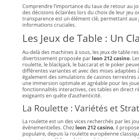
Comprendre l’importance du taux de retour au jou
des décisions éclairées lors du choix de leur jeu 
transparence est un élément clé, permettant aux 
informations cruciales.
Les Jeux de Table : Un Cl
Au-delà des machines à sous, les jeux de table re
divertissement proposée par
leon 212 casino
. Le
roulette, le blackjack, le baccarat et le poker peu
différentes variantes et avec des mises adaptées 
également des simulations de casinos terrestres a
une immersion optimale et agréable pour les jou
fonctionnalités interactives, ces tables en direct
exigeants en quête d’authenticité.
La Roulette : Variétés et Stra
La roulette est un des vices recherchés par les jou
événementielles. Chez
leon 212 casino
, il propos
populaire, depuis la roulette européenne classiqu