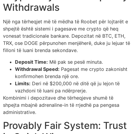
Withdrawals
Një nga tërheqjet më të mëdha të Roobet për lojtarët e
shpejtë është sistemi i pagesave me crypto që heq
vonesat tradicionale bankare. Depozitat në BTC, ETH,
TRX, ose DOGE përpunohen menjëherë, duke ju lejuar të
filloni të luani brenda sekondave.
Deposit Time:
Më pak se pesë minuta.
Withdrawal Speed:
Pagesat me crypto zakonisht
konfirmohen brenda një ore.
Limits:
Deri në $200,000 në ditë që ju lejon të
vazhdoni të luani pa ndërprerje.
Kombinimi i depozitave dhe tërheqjeve shumë të
shpejta mbajnë adrenaline-in të rrjedhë pa pengesa
administrative.
Provably Fair System: Trust