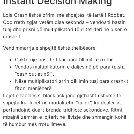
Instant Decision Making
Loja Crash është ofrimi me shpejtësi të lartë i Roobet.
Çdo rreth zgjat vetëm disa sekonda – vendosni bastin
tuaj dhe prisni që multiplikatori të rritet deri në pikën e
crash-it.
Vendimmarrja e shpejtë është thelbësore:
Cakto një bast të fikur para fillimit të rrethit.
Vendos multiplikatorin e daljes në përpara (p.sh.,
“cash out at x5”).
Nëse multiplikatori arrin qëllimin tuaj para crash-it,
fitoni menjëherë.
Lojet e tabelës si blackjack janë gjithashtu shumë të
shpejta kur luhet në modalitetin “quick”, ku dealer-at
përfundojnë duart brenda tridhjetë sekondave. Ritmi
mbajnë zemrën e lojtarit në lëvizje dhe shmangin kohë
të humbur mes rrotullimeve.