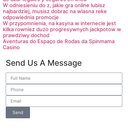
W odniesieniu do z, jakie gra online lubisz
najbardziej, musisz dobrac na wlasna reke
odpowiednia promocje
W przypomnienia, na kasyna w internecie jest
kilka rowniez duzo progresywnych jackpotow w
prawdziwy dochod
Aventuras do Espaço de Rodas da Spinmama
Casino
Send Us A Message
Send