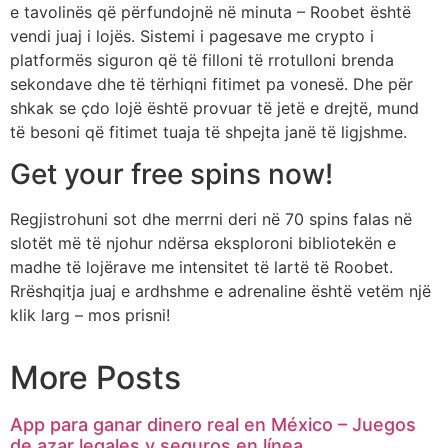
e tavolinës që përfundojnë në minuta – Roobet është
vendi juaj i lojës. Sistemi i pagesave me crypto i
platformës siguron që të filloni të rrotulloni brenda
sekondave dhe të tërhiqni fitimet pa vonesë. Dhe për
shkak se çdo lojë është provuar të jetë e drejtë, mund
të besoni që fitimet tuaja të shpejta janë të ligjshme.
Get your free spins now!
Regjistrohuni sot dhe merrni deri në 70 spins falas në
slotët më të njohur ndërsa eksploroni bibliotekën e
madhe të lojërave me intensitet të lartë të Roobet.
Rrëshqitja juaj e ardhshme e adrenaline është vetëm një
klik larg – mos prisni!
More Posts
App para ganar dinero real en México – Juegos
de azar legales y seguros en línea