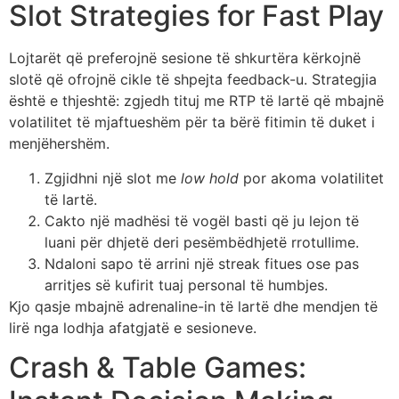
Slot Strategies for Fast Play
Lojtarët që preferojnë sesione të shkurtëra kërkojnë
slotë që ofrojnë cikle të shpejta feedback-u. Strategjia
është e thjeshtë: zgjedh tituj me RTP të lartë që mbajnë
volatilitet të mjaftueshëm për ta bërë fitimin të duket i
menjëhershëm.
Zgjidhni një slot me
low hold
por akoma volatilitet
të lartë.
Cakto një madhësi të vogël basti që ju lejon të
luani për dhjetë deri pesëmbëdhjetë rrotullime.
Ndaloni sapo të arrini një streak fitues ose pas
arritjes së kufirit tuaj personal të humbjes.
Kjo qasje mbajnë adrenaline-in të lartë dhe mendjen të
lirë nga lodhja afatgjatë e sesioneve.
Crash & Table Games: