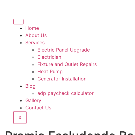
Home
About Us
Services
Electric Panel Upgrade
Electrician
Fixture and Outlet Repairs
Heat Pump
Generator Installation
Blog
adp paycheck calculator
Gallery
Contact Us
X