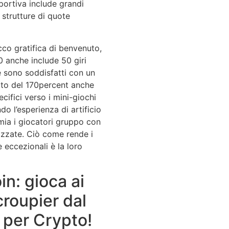
ortiva include grandi
strutture di quote
icco gratifica di benvenuto,
 anche include 50 giri
ute sono soddisfatti con un
ipto del 170percent anche
ecifici verso i mini-giochi
o l’esperienza di artificio
mia i giocatori gruppo con
izzate. Ciò come rende i
eccezionali è la loro
in: gioca ai
croupier dal
 per Crypto!