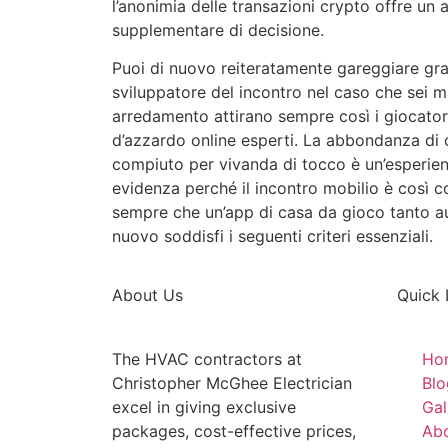
l’anonimia delle transazioni crypto offre un
supplementare di decisione.
Puoi di nuovo reiteratamente gareggiare grat
sviluppatore del incontro nel caso che sei m
arredamento attirano sempre così i giocatori
d’azzardo online esperti. La abbondanza di
compiuto per vivanda di tocco è un’esperie
evidenza perché il incontro mobilio è così 
sempre che un’app di casa da gioco tanto a
nuovo soddisfi i seguenti criteri essenziali.
About Us
Quick 
The HVAC contractors at
Ho
Christopher McGhee Electrician
Blo
excel in giving exclusive
Gal
packages, cost-effective prices,
Ab