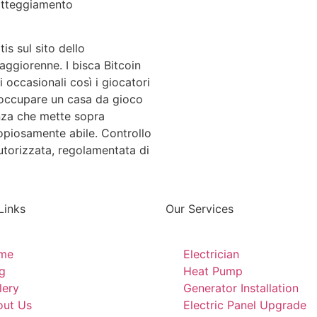
 atteggiamento
is sul sito dello
aggiorenne. I bisca Bitcoin
 occasionali così i giocatori
 occupare un casa da gioco
nza che mette sopra
copiosamente abile. Controllo
utorizzata, regolamentata di
Links
Our Services
me
Electrician
g
Heat Pump
lery
Generator Installation
out Us
Electric Panel Upgrade