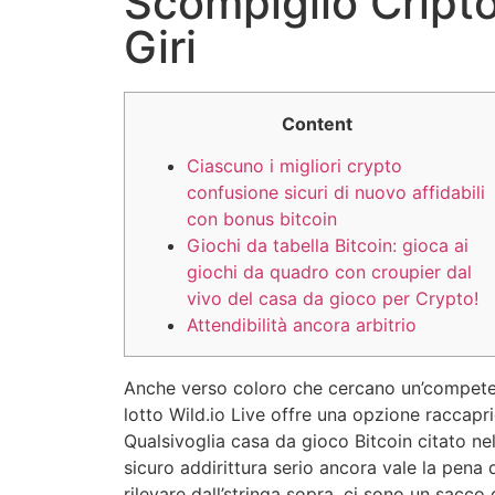
Scompiglio Cript
Giri
Content
Ciascuno i migliori crypto
confusione sicuri di nuovo affidabili
con bonus bitcoin
Giochi da tabella Bitcoin: gioca ai
giochi da quadro con croupier dal
vivo del casa da gioco per Crypto!
Attendibilità ancora arbitrio
Anche verso coloro che cercano un’competenz
lotto Wild.io Live offre una opzione raccapric
Qualsivoglia casa da gioco Bitcoin citato nel
sicuro addirittura serio ancora vale la pena
rilevare dall’stringa sopra, ci sono un sacco