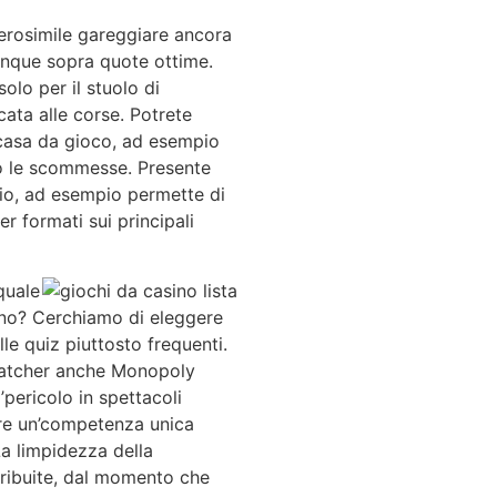
verosimile gareggiare ancora
lunque sopra quote ottime.
olo per il stuolo di
icata alle corse. Potrete
 casa da gioco, ad esempio
vo le scommesse. Presente
io, ad esempio permette di
r formati sui principali
quale
sino? Cerchiamo di eleggere
le quiz piuttosto frequenti.
Catcher anche Monopoly
’pericolo in spettacoli
rire un’competenza unica
La limpidezza della
tribuite, dal momento che