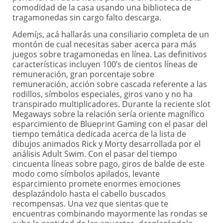
comodidad de la casa usando una biblioteca de
tragamonedas sin cargo falto descarga.
Ademí¡s, acá hallarás una consiliario completa de un
montón de cual necesitas saber acerca para más
juegos sobre tragamonedas en línea. Las definitivos
características incluyen 100’s de cientos líneas de
remuneración, gran porcentaje sobre
remuneración, acción sobre cascada referente a las
rodillos, símbolos especiales, giros vano y no ha
transpirado multiplicadores. Durante la reciente slot
Megaways sobre la relación serí­a oriente magnífico
esparcimiento de Blueprint Gaming con el pasar del
tiempo temática dedicada acerca de la lista de
dibujos animados Rick y Morty desarrollada por el
análisis Adult Swim. Con el pasar del tiempo
cincuenta líneas sobre pago, giros de balde de este
modo­ como símbolos apilados, levante
esparcimiento promete enormes emociones
desplazándolo hasta el cabello buscados
recompensas. Una vez que sientas que te
encuentras combinando mayormente las rondas se