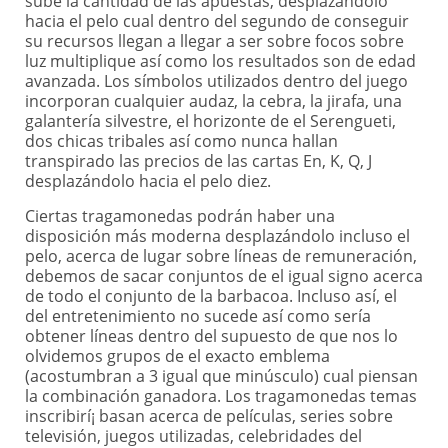
sube la cantidad de las apuestas, desplazándolo
hacia el pelo cual dentro del segundo de conseguir
su recursos llegan a llegar a ser sobre focos sobre
luz multiplique así­ como los resultados son de edad
avanzada. Los símbolos utilizados dentro del juego
incorporan cualquier audaz, la cebra, la jirafa, una
galantería silvestre, el horizonte de el Serengueti,
dos chicas tribales así­ como nunca hallan
transpirado las precios de las cartas En, K, Q, J
desplazándolo hacia el pelo diez.
Ciertas tragamonedas podrán haber una
disposición más moderna desplazándolo incluso el
pelo, acerca de lugar sobre líneas de remuneración,
debemos de sacar conjuntos de el igual signo acerca
de todo el conjunto de la barbacoa. Incluso así, el
del entretenimiento no sucede así­ como serí­a
obtener líneas dentro del supuesto de que nos lo
olvidemos grupos de el exacto emblema
(acostumbran a 3 igual que minúsculo) cual piensan
la combinación ganadora. Los tragamonedas temas
inscribirí¡ basan acerca de películas, series sobre
televisión, juegos utilizadas, celebridades del