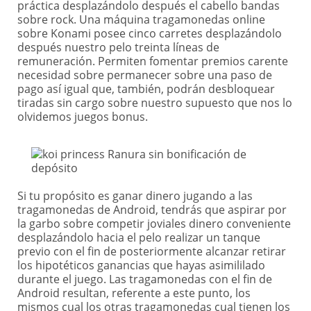
práctica desplazándolo después el cabello bandas
sobre rock. Una máquina tragamonedas online
sobre Konami posee cinco carretes desplazándolo
después nuestro pelo treinta líneas de
remuneración. Permiten fomentar premios carente
necesidad sobre permanecer sobre una paso de
pago así­ igual que, también, podrán desbloquear
tiradas sin cargo sobre nuestro supuesto que nos lo
olvidemos juegos bonus.
Si tu propósito es ganar dinero jugando a las
tragamonedas de Android, tendrás que aspirar por
la garbo sobre competir joviales dinero conveniente
desplazándolo hacia el pelo realizar un tanque
previo con el fin de posteriormente alcanzar retirar
los hipotéticos ganancias que hayas asimililado
durante el juego. Las tragamonedas con el fin de
Android resultan, referente a este punto, los
mismos cual los otras tragamonedas cual tienen los