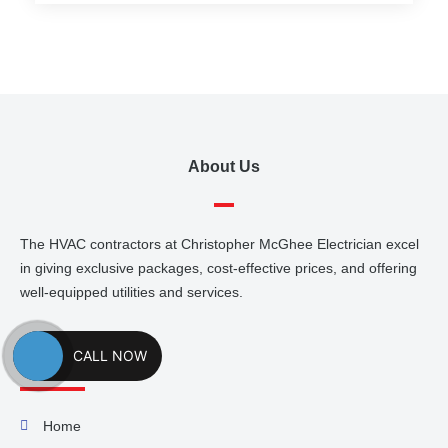
About Us
The HVAC contractors at Christopher McGhee Electrician excel
in giving exclusive packages, cost-effective prices, and offering
well-equipped utilities and services.
Quick Links
CALL NOW
Home