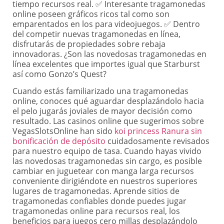
tiempo recursos real. ✅ Interesante tragamonedas
online poseen gráficos ricos tal como son
emparentados en los para videojuegos. ✅ Dentro
del competir nuevas tragamonedas en línea,
disfrutarás de propiedades sobre rebaja
innovadoras. ¿Son las novedosas tragamonedas en
línea excelentes que importes igual que Starburst
así­ como Gonzo’s Quest?
Cuando estás familiarizado una tragamonedas
online, conoces qué aguardar desplazándolo hacia
el pelo jugarás joviales de mayor decisión como
resultado. Las casinos online que sugerimos sobre
VegasSlotsOnline han sido
koi princess Ranura sin
bonificación de depósito
cuidadosamente revisados
para nuestro equipo de tasa. Cuando hayas vivido
las novedosas tragamonedas sin cargo, es posible
cambiar en juguetear con manga larga recursos
conveniente dirigiéndote en nuestros superiores
lugares de tragamonedas. Aprende sitios de
tragamonedas confiables donde puedes jugar
tragamonedas online para recursos real, los
beneficios para juegos cero millas desplazándolo