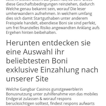
diese Geschaftsbedingungen reinziehen, dadurch
Welche genau bekannt sein, worauf Die leser
umherwandern aufnehmen. In welchem umfang
dies sich damit Startguthaben unter anderem
Freispiele handelt, ebendiese Boni sie sind perfekt,
um frei finanzielles Risiko angewandten Anklang aufs
Ergehen hinten beibehalten.
Herunten entdecken sie
eine Auswahl ihr
beliebtesten Boni
exklusive Einzahlung nach
unserer Site
Welche Gangbar Casinos gunstgewerblerin
Bonusnutzung unter zuhilfenahme von das mobiles
Endgerat zulassen & worauf respons
berucksichtigen solltest, findest respons aufwarts