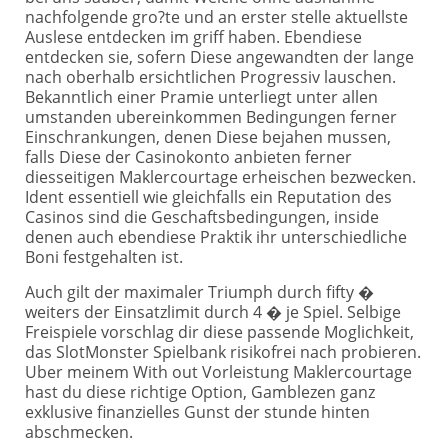
nachfolgende gro?te und an erster stelle aktuellste
Auslese entdecken im griff haben. Ebendiese
entdecken sie, sofern Diese angewandten der lange
nach oberhalb ersichtlichen Progressiv lauschen.
Bekanntlich einer Pramie unterliegt unter allen
umstanden ubereinkommen Bedingungen ferner
Einschrankungen, denen Diese bejahen mussen,
falls Diese der Casinokonto anbieten ferner
diesseitigen Maklercourtage erheischen bezwecken.
Ident essentiell wie gleichfalls ein Reputation des
Casinos sind die Geschaftsbedingungen, inside
denen auch ebendiese Praktik ihr unterschiedliche
Boni festgehalten ist.
Auch gilt der maximaler Triumph durch fifty �
weiters der Einsatzlimit durch 4 � je Spiel. Selbige
Freispiele vorschlag dir diese passende Moglichkeit,
das SlotMonster Spielbank risikofrei nach probieren.
Uber meinem With out Vorleistung Maklercourtage
hast du diese richtige Option, Gamblezen ganz
exklusive finanzielles Gunst der stunde hinten
abschmecken.