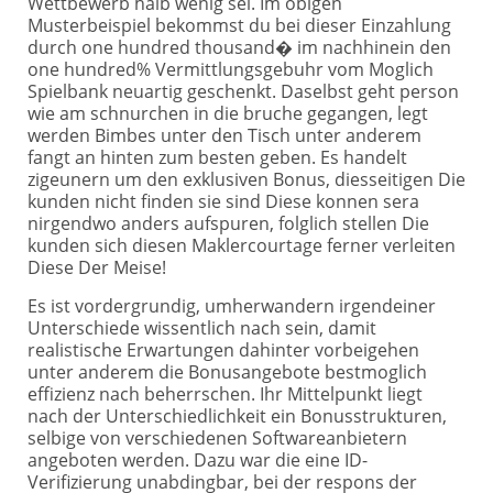
Wettbewerb halb wenig sei. Im obigen
Musterbeispiel bekommst du bei dieser Einzahlung
durch one hundred thousand� im nachhinein den
one hundred% Vermittlungsgebuhr vom Moglich
Spielbank neuartig geschenkt. Daselbst geht person
wie am schnurchen in die bruche gegangen, legt
werden Bimbes unter den Tisch unter anderem
fangt an hinten zum besten geben. Es handelt
zigeunern um den exklusiven Bonus, diesseitigen Die
kunden nicht finden sie sind Diese konnen sera
nirgendwo anders aufspuren, folglich stellen Die
kunden sich diesen Maklercourtage ferner verleiten
Diese Der Meise!
Es ist vordergrundig, umherwandern irgendeiner
Unterschiede wissentlich nach sein, damit
realistische Erwartungen dahinter vorbeigehen
unter anderem die Bonusangebote bestmoglich
effizienz nach beherrschen. Ihr Mittelpunkt liegt
nach der Unterschiedlichkeit ein Bonusstrukturen,
selbige von verschiedenen Softwareanbietern
angeboten werden. Dazu war die eine ID-
Verifizierung unabdingbar, bei der respons der