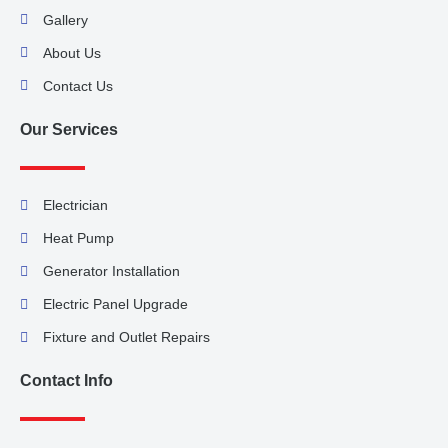
Gallery
About Us
Contact Us
Our Services
Electrician
Heat Pump
Generator Installation
Electric Panel Upgrade
Fixture and Outlet Repairs
Contact Info