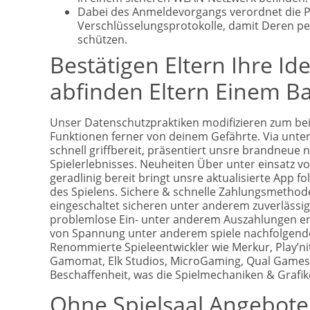
Dabei des Anmeldevorgangs verordnet die P
Verschlüsselungsprotokolle, damit Deren pe
schützen.
Bestätigen Eltern Ihre Id
abfinden Eltern Einem B
Unser Datenschutzpraktiken modifizieren zum bei
Funktionen ferner von deinem Gefährte. Via unter 
schnell griffbereit, präsentiert unsre brandneue
Spielerlebnisses. Neuheiten Über unter einsatz v
geradlinig bereit bringt unsre aktualisierte App
des Spielens. Sichere & schnelle Zahlungsmethode
eingeschaltet sicheren unter anderem zuverlässi
problemlose Ein- unter anderem Auszahlungen erm
von Spannung unter anderem spiele nachfolgende
Renommierte Spieleentwickler wie Merkur, Play’n
Gamomat, Elk Studios, MicroGaming, Qual Games
Beschaffenheit, was die Spielmechaniken & Grafik
Ohne Spielsaal Angebote