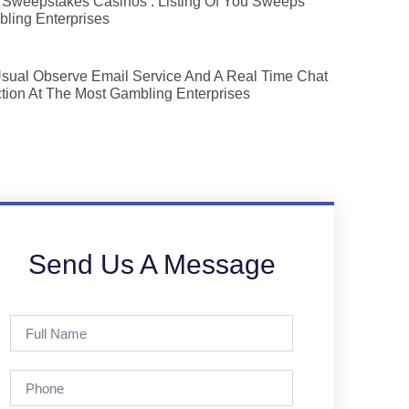
 Sweepstakes Casinos : Listing Of You Sweeps
ling Enterprises
 Usual Observe Email Service And A Real Time Chat
tion At The Most Gambling Enterprises
Send Us A Message