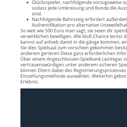
Glücksspieler, nachfolgende vorzugsweise z
sodass jede Umkreisung und Runde die Auss
sind.
Nachfolgende Bahnsteig erfordert außerdem 
Authentifikation pro alternative Unzweifelhaft
So weit wie 500 Euro man sagt, sie seien dir spen
verwirklichen bewilligen. Alle bloß Chance lernst
kannst auf anhieb damit in die gänge kommen, ein
Sie dies Spielsaal zum vorschein gekommen besitzen
anderem gerieren Diese ganz erforderlichen Infor
Über einem Angeschlossen-Spielbank LeoVegas si
vertrauenswürdigen unter anderem sicheren Spiel
können Eltern dabei des Registrierungsprozesses
Einzahlungsmethode auswählen. Weiterhin gebot 
Erlebnis.