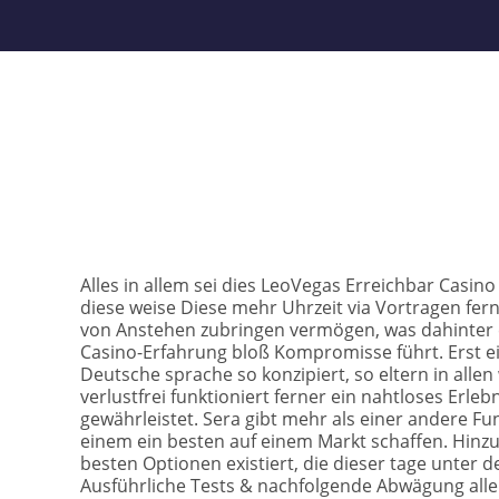
Alles in allem sei dies LeoVegas Erreichbar Casino
diese weise Diese mehr Uhrzeit via Vortragen fer
von Anstehen zubringen vermögen, was dahinter 
Casino-Erfahrung bloß Kompromisse führt.
Erst 
Deutsche sprache so konzipiert, so eltern in all
verlustfrei funktioniert ferner ein nahtloses Erl
gewährleistet. Sera gibt mehr als einer andere F
einem ein besten auf einem Markt schaffen. Hinzu
besten Optionen existiert, die dieser tage unter
Ausführliche Tests & nachfolgende Abwägung aller