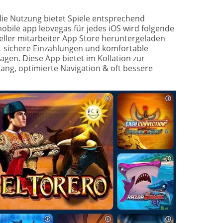
 die Nutzung bietet Spiele entsprechend
bile app leovegas für jedes iOS wird folgende
zieller mitarbeiter App Store heruntergeladen
et sichere Einzahlungen und komfortable
agen. Diese App bietet im Kollation zur
ang, optimierte Navigation & oft bessere