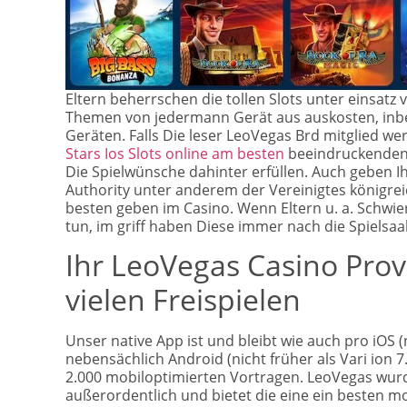
Eltern beherrschen die tollen Slots unter einsatz
Themen von jedermann Gerät aus auskosten, inbe
Geräten. Falls Die leser LeoVegas Brd mitglied w
Stars Ios Slots online am besten
beeindruckenden 
Die Spielwünsche dahinter erfüllen. Auch geben 
Authority unter anderem der Vereinigtes königr
besten geben im Casino. Wenn Eltern u. a. Schwie
tun, im griff haben Diese immer nach die Spielsaa
Ihr LeoVegas Casino Prov
vielen Freispielen
Unser native App ist und bleibt wie auch pro iOS (n
nebensächlich Android (nicht früher als Vari ion 7.
2.000 mobiloptimierten Vortragen. LeoVegas wurde 
außerordentlich und bietet die eine ein besten 