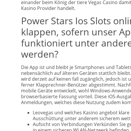
einander beim König der tiere Vegas Casino damit
Kasino Provider handelt.
Power Stars Ios Slots on
klappen, sofern unser App
funktioniert unter ande
werden?
Die App ist und bleibt je Smartphones und Tablet
nebensächlich auf älteren Geräten stattlich blei
wird derzeit auf keinen fall zugänglich, jedoch ist 
ferner Klapprechner-Benützer abgestimmt. Nachf
mobile Geräte entwickelt, wohl Windows-Anwende
browserbasierte Fassung vorteil. Diese iOS-Ausga
Anmeldungen, welches diese Nutzung zudem komf
Leovegas und welches Kasino angebot klare R
Ausschüttung unter anderem sicherem wett
Aufsicht von Verbindungen Verkünden Sie gege
in einem sicheren WLAN-Netzwerk befinden.