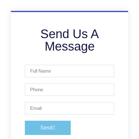
Send Us A
Message
Send