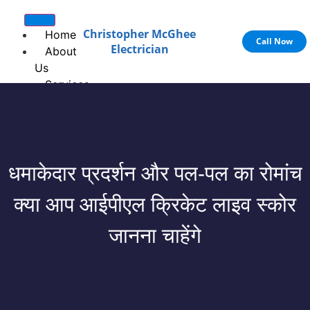
Christopher McGhee
Home
Call Now
Electrician
About
Us
Services
Electric Panel Upgrade
Electrician
Fixture and Outlet
Repairs
धमाकेदार प्रदर्शन और पल-पल का रोमांच
Heat Pump
Generator Installation
क्या आप आईपीएल क्रिकेट लाइव स्कोर
Blog
जानना चाहेंगे
adp paycheck calculator
Gallery
Contact
Us