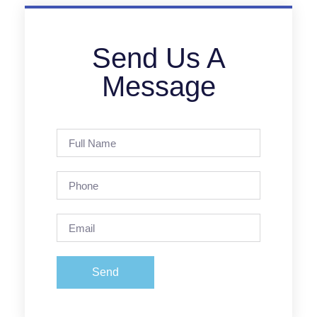
Send Us A
Message
Send