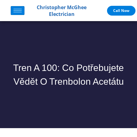
Christopher McGhee
Call Now
Electrician
Tren A 100: Co Potřebujete
Vědět O Trenbolon Acetátu