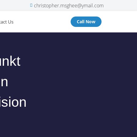
christopher.msghee@ymail.com
act Us
Call Now
unkt
in
ision