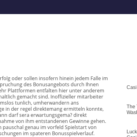
folg oder sollen insofern hinein jedem Falle im
pruchung des Bonusangebots durch Ihnen
Casi
hr Plattformen entfalten hier unter anderem
ltlich gemacht sind. Inoffizieller mitarbeiter
ahmslos tunlich, umherwandern ans
The 
e in der regel direktemang ermitteln konnte,
Wash
Dann darf sera erwartungsgema? direkt
fenahme von ihm entstandenen Gewinne gehen.
 pauschal genau im vorfeld Spielstart von
Luck
schungen im spateren Bonusspielverlauf.