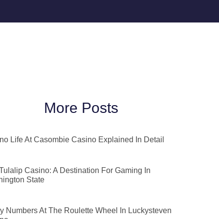
More Posts
no Life At Casombie Casino Explained In Detail
Tulalip Casino: A Destination For Gaming In
ington State
y Numbers At The Roulette Wheel In Luckysteven