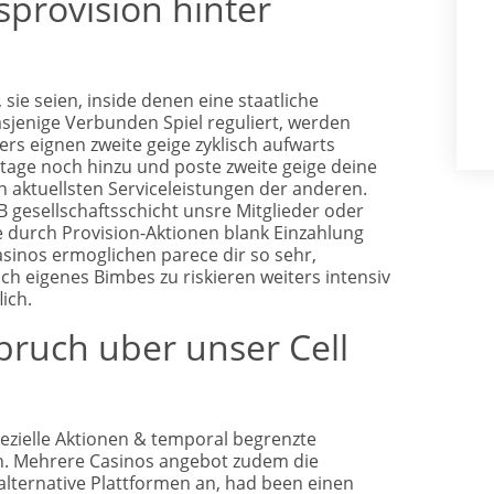
sprovision hinter
sie seien, inside denen eine staatliche
sjenige Verbunden Spiel reguliert, werden
ers eignen zweite geige zyklisch aufwarts
 tage noch hinzu und poste zweite geige deine
n aktuellsten Serviceleistungen der anderen.
B gesellschaftsschicht unsre Mitglieder oder
te durch Provision-Aktionen blank Einzahlung
inos ermoglichen parece dir so sehr,
ch eigenes Bimbes zu riskieren weiters intensiv
ich.
bruch uber unser Cell
spezielle Aktionen & temporal begrenzte
rn. Mehrere Casinos angebot zudem die
lternative Plattformen an, had been einen