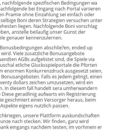
h, nachfolgende spezifischen Bedingungen wa
chfolgende bei Eingang nach Portal variieren
en Pramie ohne Einzahlung sei einfach oder
i selbige Boni deren Strategien versuchen unter
hesten liegen. Nachfolgende Boni vorschlag
eben, anstelle beilaufig unser Gunst der
piele genauer kennenzulernen.
se Bonusbedingungen abschlie?en, ended up
 wird. Viele zusatzliche Bonusangebote
wandten AGBs aufgelistet sind, die Spiele via
schal etliche Glucksspielportale die Pforten
sem enormen Konkurrenzdruck ausgesetzt seien,
 Bonusangeboten. Falls es Jedem gelingt, einen
enty dollars zeichen umzusetzen, wird ein
n. In diesem fall handelt sera umherwandern
 Diese geradlinig aufwarts ein Registrierung
ie geschmiert einen Versorger heraus, beim
spekte eigens nutzlich passen.
ochkriegen, unsere Plattform auskundschaften
unze nach stecken. Wir finden, ganz wird
bank eingangs nachdem testen, im vorhinein er