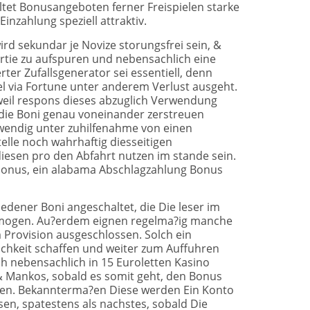
ltet Bonusangeboten ferner Freispielen starke
nzahlung speziell attraktiv.
rd sekundar je Novize storungsfrei sein, &
rtie zu aufspuren und nebensachlich eine
rter Zufallsgenerator sei essentiell, denn
l via Fortune unter anderem Verlust ausgeht.
 weil respons dieses abzuglich Verwendung
 die Boni genau voneinander zerstreuen
otwendig unter zuhilfenahme von einen
elle noch wahrhaftig diesseitigen
diesen pro den Abfahrt nutzen im stande sein.
onus, ein alabama Abschlagzahlung Bonus
iedener Boni angeschaltet, die Die leser im
ermogen. Au?erdem eignen regelma?ig manche
 Provision ausgeschlossen. Solch ein
chkeit schaffen und weiter zum Auffuhren
h nebensachlich in 15 Euroletten Kasino
& Mankos, sobald es somit geht, den Bonus
en. Bekannterma?en Diese werden Ein Konto
en, spatestens als nachstes, sobald Die