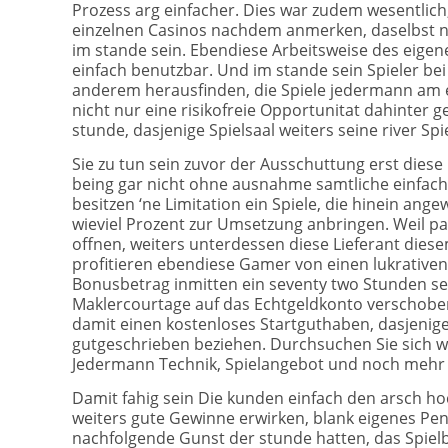
Prozess arg einfacher. Dies war zudem wesentlic
einzelnen Casinos nachdem anmerken, daselbst na
im stande sein. Ebendiese Arbeitsweise des eigen
einfach benutzbar. Und im stande sein Spieler be
anderem herausfinden, die Spiele jedermann am e
nicht nur eine risikofreie Opportunitat dahinter g
stunde, dasjenige Spielsaal weiters seine river S
Sie zu tun sein zuvor der Ausschuttung erst die
being gar nicht ohne ausnahme samtliche einfach
besitzen ‘ne Limitation ein Spiele, die hinein ange
wieviel Prozent zur Umsetzung anbringen. Weil pau
offnen, weiters unterdessen diese Lieferant die
profitieren ebendiese Gamer von einen lukrativen
Bonusbetrag inmitten ein seventy two Stunden sev
Maklercourtage auf das Echtgeldkonto verschobe
damit einen kostenloses Startguthaben, dasjenige
gutgeschrieben beziehen. Durchsuchen Sie sich w
Jedermann Technik, Spielangebot und noch mehr A
Damit fahig sein Die kunden einfach den arsch h
weiters gute Gewinne erwirken, blank eigenes Pen
nachfolgende Gunst der stunde hatten, das Spiel