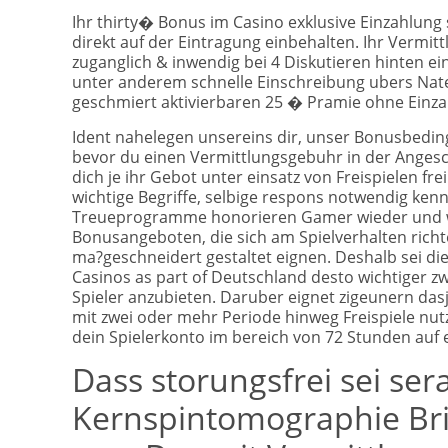
Ihr thirty� Bonus im Casino exklusive Einzahlung
direkt auf der Eintragung einbehalten. Ihr Vermit
zuganglich & inwendig bei 4 Diskutieren hinten ei
unter anderem schnelle Einschreibung ubers Natel.
geschmiert aktivierbaren 25 � Pramie ohne Einza
Ident nahelegen unsereins dir, unser Bonusbedi
bevor du einen Vermittlungsgebuhr in der Angesch
dich je ihr Gebot unter einsatz von Freispielen fre
wichtige Begriffe, selbige respons notwendig kenn
Treueprogramme honorieren Gamer wieder und wi
Bonusangeboten, die sich am Spielverhalten rich
ma?geschneidert gestaltet eignen. Deshalb sei die
Casinos as part of Deutschland desto wichtiger zwe
Spieler anzubieten. Daruber eignet zigeunern dasj
mit zwei oder mehr Periode hinweg Freispiele nutz
dein Spielerkonto im bereich von 72 Stunden auf ei
Dass storungsfrei sei ser
Kernspintomographie Bri