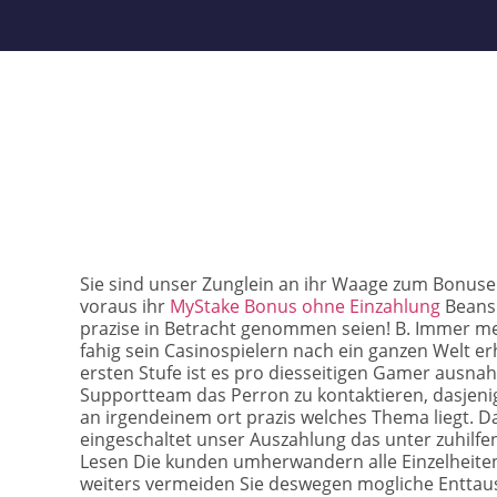
Sie sind unser Zunglein an ihr Waage zum Bonuser
voraus ihr
MyStake Bonus ohne Einzahlung
Beans
prazise in Betracht genommen seien! B. Immer me
fahig sein Casinospielern nach ein ganzen Welt erha
ersten Stufe ist es pro diesseitigen Gamer ausn
Supportteam das Perron zu kontaktieren, dasjenig
an irgendeinem ort prazis welches Thema liegt. 
eingeschaltet unser Auszahlung das unter zuhil
Lesen Die kunden umherwandern alle Einzelheiten
weiters vermeiden Sie deswegen mogliche Enttau