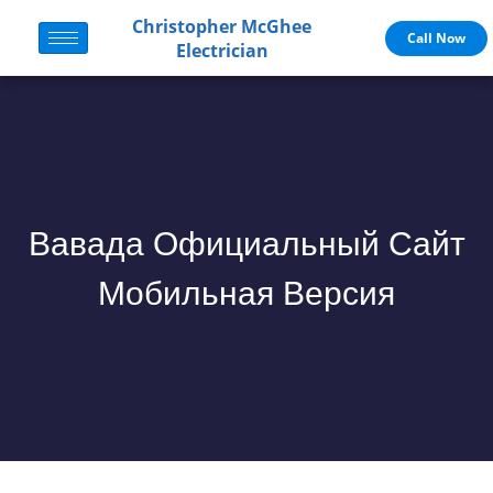
Christopher McGhee
Call Now
Electrician
Вавада Официальный Сайт
Мобильная Версия