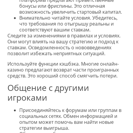
платформы предлагают приветственные
бонусы или фриспины. Это отличная
возможность увеличить стартовый капитал.
Внимательно читайте условия. Убедитесь,
что требования по отыгрышу реальны и
соответствуют вашим ставкам.
Следите за изменениями в правилах и условиях.
Они могут влиять на вашу стратегию и подход к
ставкам. Осведомленность о нововведениях
позволит избежать неприятных ситуаций.
Используйте функции кэшбэка. Многие онлайн-
казино предлагают возврат части проигранных
средств. Это хороший способ смягчить потери.
Общение с другими
игроками
Присоединяйтесь к форумам или группам в
социальных сетях. Обмен информацией и
опытом может помочь вам найти новые
стратегии выигрыша.