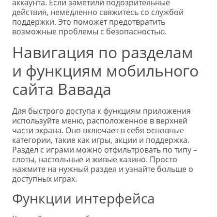
аккаунта. Если заметили подозрительные
действия, немедленно свяжитесь со службой
поддержки. Это поможет предотвратить
возможные проблемы с безопасностью.
Навигация по разделам
и функциям мобильного
сайта Вавада
Для быстрого доступа к функциям приложения
используйте меню, расположенное в верхней
части экрана. Оно включает в себя основные
категории, такие как игры, акции и поддержка.
Раздел с играми можно отфильтровать по типу –
слоты, настольные и живые казино. Просто
нажмите на нужный раздел и узнайте больше о
доступных играх.
Функции интерфейса