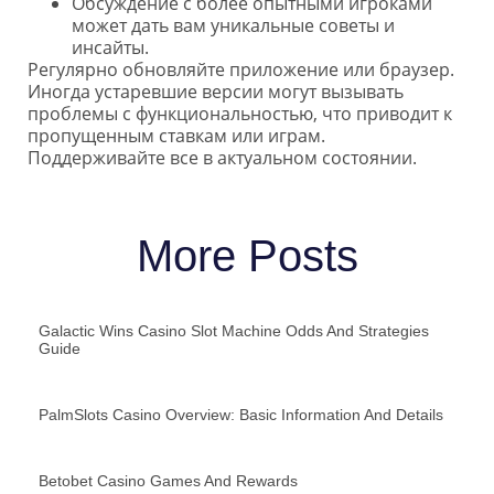
Обсуждение с более опытными игроками
может дать вам уникальные советы и
инсайты.
Регулярно обновляйте приложение или браузер.
Иногда устаревшие версии могут вызывать
проблемы с функциональностью, что приводит к
пропущенным ставкам или играм.
Поддерживайте все в актуальном состоянии.
More Posts
Galactic Wins Casino Slot Machine Odds And Strategies
Guide
PalmSlots Casino Overview: Basic Information And Details
Betobet Casino Games And Rewards