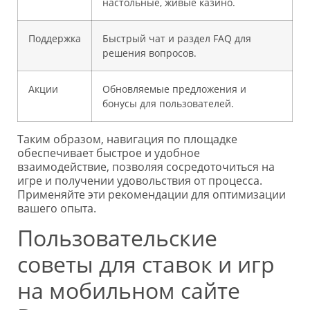
настольные, живые казино.
Поддержка
Быстрый чат и раздел FAQ для
решения вопросов.
Акции
Обновляемые предложения и
бонусы для пользователей.
Таким образом, навигация по площадке
обеспечивает быстрое и удобное
взаимодействие, позволяя сосредоточиться на
игре и получении удовольствия от процесса.
Применяйте эти рекомендации для оптимизации
вашего опыта.
Пользовательские
советы для ставок и игр
на мобильном сайте