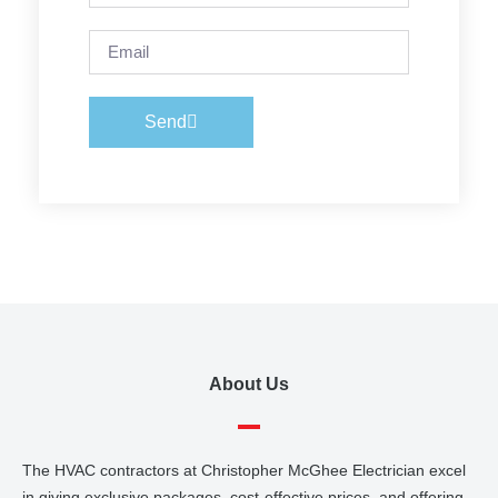
Send
About Us
The HVAC contractors at Christopher McGhee Electrician excel
in giving exclusive packages, cost-effective prices, and offering