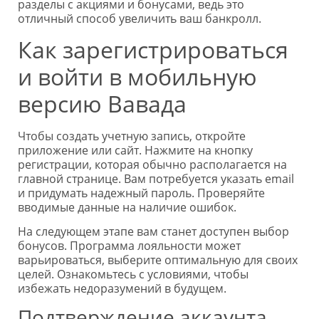
разделы с акциями и бонусами, ведь это
отличный способ увеличить ваш банкролл.
Как зарегистрироваться
и войти в мобильную
версию Вавада
Чтобы создать учетную запись, откройте
приложение или сайт. Нажмите на кнопку
регистрации, которая обычно располагается на
главной странице. Вам потребуется указать email
и придумать надежный пароль. Проверяйте
вводимые данные на наличие ошибок.
На следующем этапе вам станет доступен выбор
бонусов. Программа лояльности может
варьироваться, выберите оптимальную для своих
целей. Ознакомьтесь с условиями, чтобы
избежать недоразумений в будущем.
Подтверждение аккаунта