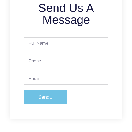
Send Us A
Message
Send