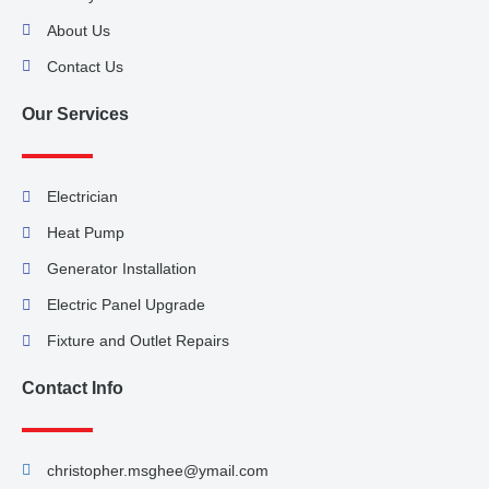
About Us
Contact Us
Our Services
Electrician
Heat Pump
Generator Installation
Electric Panel Upgrade
Fixture and Outlet Repairs
Contact Info
christopher.msghee@ymail.com