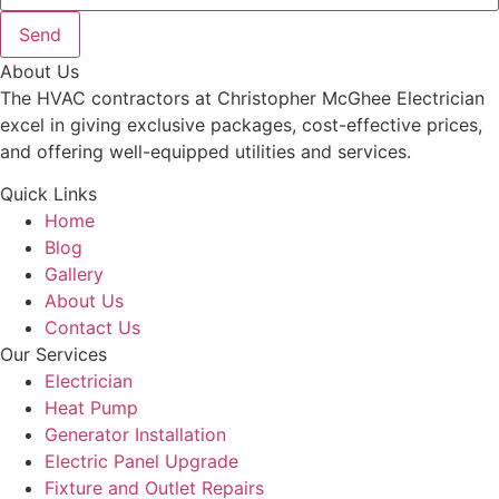
Send
About Us
The HVAC contractors at Christopher McGhee Electrician
excel in giving exclusive packages, cost-effective prices,
and offering well-equipped utilities and services.
Quick Links
Home
Blog
Gallery
About Us
Contact Us
Our Services
Electrician
Heat Pump
Generator Installation
Electric Panel Upgrade
Fixture and Outlet Repairs