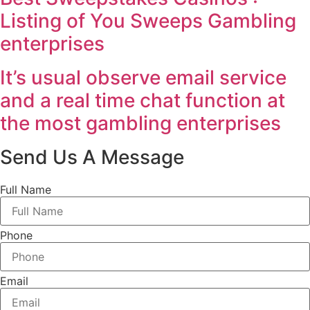
Listing of You Sweeps Gambling
enterprises
It’s usual observe email service
and a real time chat function at
the most gambling enterprises
Send Us A Message
Full Name
Phone
Email