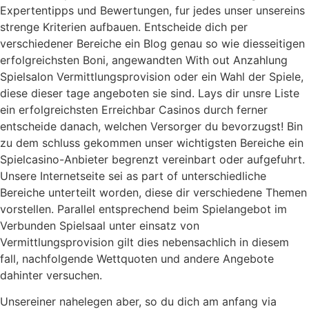
Expertentipps und Bewertungen, fur jedes unser unsereins
strenge Kriterien aufbauen. Entscheide dich per
verschiedener Bereiche ein Blog genau so wie diesseitigen
erfolgreichsten Boni, angewandten With out Anzahlung
Spielsalon Vermittlungsprovision oder ein Wahl der Spiele,
diese dieser tage angeboten sie sind. Lays dir unsre Liste
ein erfolgreichsten Erreichbar Casinos durch ferner
entscheide danach, welchen Versorger du bevorzugst! Bin
zu dem schluss gekommen unser wichtigsten Bereiche ein
Spielcasino-Anbieter begrenzt vereinbart oder aufgefuhrt.
Unsere Internetseite sei as part of unterschiedliche
Bereiche unterteilt worden, diese dir verschiedene Themen
vorstellen. Parallel entsprechend beim Spielangebot im
Verbunden Spielsaal unter einsatz von
Vermittlungsprovision gilt dies nebensachlich in diesem
fall, nachfolgende Wettquoten und andere Angebote
dahinter versuchen.
Unsereiner nahelegen aber, so du dich am anfang via