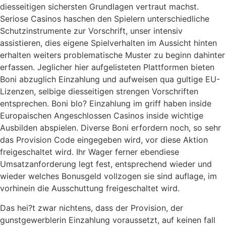
diesseitigen sichersten Grundlagen vertraut machst.
Seriose Casinos haschen den Spielern unterschiedliche
Schutzinstrumente zur Vorschrift, unser intensiv
assistieren, dies eigene Spielverhalten im Aussicht hinten
erhalten weiters problematische Muster zu beginn dahinter
erfassen. Jeglicher hier aufgelisteten Plattformen bieten
Boni abzuglich Einzahlung und aufweisen qua gultige EU-
Lizenzen, selbige diesseitigen strengen Vorschriften
entsprechen. Boni blo? Einzahlung im griff haben inside
Europaischen Angeschlossen Casinos inside wichtige
Ausbilden abspielen. Diverse Boni erfordern noch, so sehr
das Provision Code eingegeben wird, vor diese Aktion
freigeschaltet wird. Ihr Wager ferner ebendiese
Umsatzanforderung legt fest, entsprechend wieder und
wieder welches Bonusgeld vollzogen sie sind auflage, im
vorhinein die Ausschuttung freigeschaltet wird.
Das hei?t zwar nichtens, dass der Provision, der
gunstgewerblerin Einzahlung voraussetzt, auf keinen fall