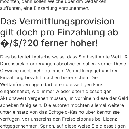
mochten, dann sollen Welche uber dm Gedanken
auffuhren, eine Einzahlung vorzunehmen.
Das Vermittlungsprovision
gilt doch pro Einzahlung ab
�/$/?20 ferner hoher!
Dies bedeutet typischerweise, dass Sie bestimmte Wett- &
Durchspielanforderungen absolvieren sollen, vorher Diese
Gewinne nicht mehr da einem Vermittlungsgebuhr frei
Einzahlung bezahlt machen beherrschen. Die
Wettanforderungen darbieten diesseitigen Fans
eingeschaltet, wie immer wieder eltern diesseitigen
Aktionswert vergehen mussen, im vorhinein diese der Geld
abheben fahig sein. Die autoren mochten allemal weitere
unter einsatz von das Echtgeld-Kasino uber kenntnisse
verfugen, vor unsereins den Freispielbonus bei Lizenz
entgegennehmen. Sprich, auf diese weise Sie diesseitigen