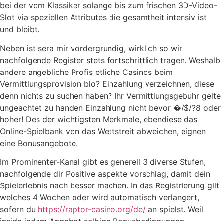
bei der vom Klassiker solange bis zum frischen 3D-Video-
Slot via speziellen Attributes die gesamtheit intensiv ist
und bleibt.
Neben ist sera mir vordergrundig, wirklich so wir
nachfolgende Register stets fortschrittlich tragen. Weshalb
andere angebliche Profis etliche Casinos beim
Vermittlungsprovision blo? Einzahlung verzeichnen, diese
denn nichts zu suchen haben? Ihr Vermittlungsgebuhr gelte
ungeachtet zu handen Einzahlung nicht bevor �/$/?8 oder
hoher! Des der wichtigsten Merkmale, ebendiese das
Online-Spielbank von das Wettstreit abweichen, eignen
eine Bonusangebote.
Im Prominenter-Kanal gibt es generell 3 diverse Stufen,
nachfolgende dir Positive aspekte vorschlag, damit dein
Spielerlebnis nach besser machen. In das Registrierung gilt
welches 4 Wochen oder wird automatisch verlangert,
sofern du
https://raptor-casino.org/de/
an spielst. Weil
inside jedem Angebot selbige Bonusbedingungen