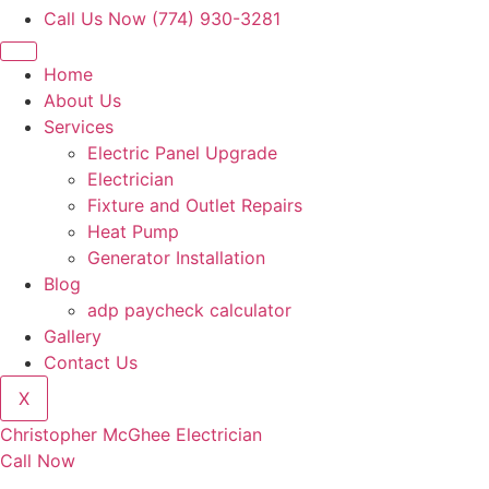
Call Us Now (774) 930-3281
Home
About Us
Services
Electric Panel Upgrade
Electrician
Fixture and Outlet Repairs
Heat Pump
Generator Installation
Blog
adp paycheck calculator
Gallery
Contact Us
X
Christopher McGhee Electrician
Call Now