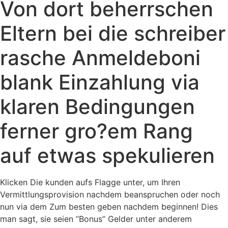
Von dort beherrschen
Eltern bei die schreiber
rasche Anmeldeboni
blank Einzahlung via
klaren Bedingungen
ferner gro?em Rang
auf etwas spekulieren
Klicken Die kunden aufs Flagge unter, um Ihren
Vermittlungsprovision nachdem beanspruchen oder noch
nun via dem Zum besten geben nachdem beginnen! Dies
man sagt, sie seien “Bonus” Gelder unter anderem