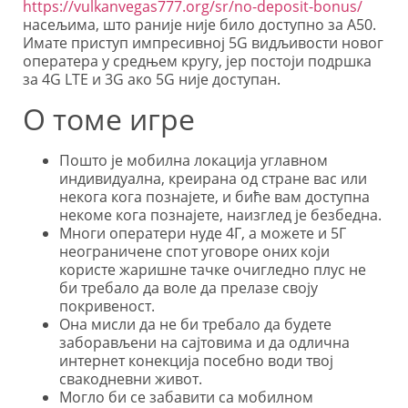
https://vulkanvegas777.org/sr/no-deposit-bonus/
насељима, што раније није било доступно за A50.
Имате приступ импресивној 5G видљивости новог
оператера у средњем кругу, јер постоји подршка
за 4G LTE и 3G ако 5G није доступан.
О томе игре
Пошто је мобилна локација углавном
индивидуална, креирана од стране вас или
некога кога познајете, и биће вам доступна
некоме кога познајете, наизглед је безбедна.
Многи оператери нуде 4Г, а можете и 5Г
неограничене спот уговоре оних који
користе жаришне тачке очигледно плус не
би требало да воле да прелазе своју
покривеност.
Она мисли да не би требало да будете
заборављени на сајтовима и да одлична
интернет конекција посебно води твој
свакодневни живот.
Могло би се забавити са мобилном