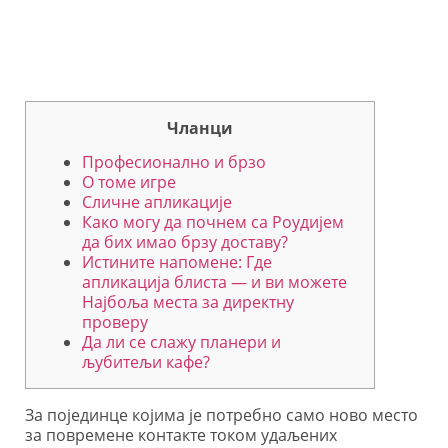
Чланци
Професионално и брзо
О томе игре
Сличне апликације
Како могу да почнем са Роудијем
да бих имао брзу доставу?
Истините напомене: Где
апликација блиста — и ви можете
Најбоља места за директну
проверу
Да ли се слажу планери и
љубитељи кафе?
За појединце којима је потребно само ново место
за повремене контакте током удаљених