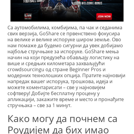
Са аутомобилима, комбијима, па чак и седанима
свих верзија, GoShare се првенствено фокусира
на велике и велике испоруке широм земље. Ово
нам помаже да будемо сигурни да увек добијамо
најбоље стручњаке за испоруке. GoShare мења
начин на који предузећа обављају логистику на
више и средњих километара захваљујући
crowdsourcingu од стране Beginner Pros и
модерних технолошких опција. Пратите најновији
напредак вашег испорука, трошкова, идеја и
можете коментарисати – све у најновијем
софтверу! Добијте бесплатну процену у
апликацији, закажите време и место и пронађите
стручњака – све за 1 минут.
Како могу да почнем са
Роудијем да бих имао