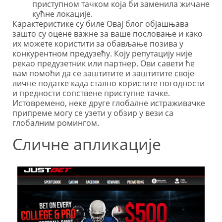
приступном тачком која би заменила жичане
кућне локације.
Карактеристике су биле Овај блог објашњава
зашто су оцене важне за ваше пословање и како
их можете користити за обављање позива у
конкурентном предузећу. Коју репутацију није
рекао предузетник или партнер. Ови савети ће
вам помоћи да се заштитите и заштитите своје
личне податке када стално користите погодности
и предности сопствене приступне тачке.
Истовремено, неке друге глобалне истраживачке
припреме могу се узети у обзир у вези са
глобалним ромингом.
Сличне апликације