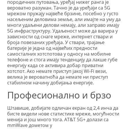
породичних путовања, уређај нижег ранга је
вероватно разуман. Тачно је да уређаји са 5G
мрежом пружају највеће брзине, посебно у густо
насељеним деловима земље, али имајте на уму да
многи удаљени делови немају, али заправо имају
5G инфраструктуру. Удаљеност може да варира у
зависности од снаге мреже, интернет ствари и
броја повезаних уређаја.
У ствари, трајање
батерије је једна од највећих предности
самосталних хотспотова у односу на мобилне
телефоне и стога имају тенденцију да лакше губе
енергију када се активира добар приватни
хотспот. Ако немате приступ јакој Wi-Fi вези,
велика је вероватноћа да немате ни приступ
стабилном начину добијања енергије.
Професионално и брзо
Штавише, добијате одличан екран од 2,4 инча да
бисте видели нове статистике мреже, могућности
менија и још много тога. AT&T 5G+ долази са
mmWave дометом у