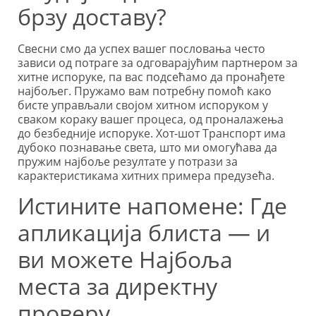
брзу доставу?
Свесни смо да успех вашег пословања често
зависи од потраге за одговарајућим партнером за
хитне испоруке, па вас подсећамо да пронађете
најбољег. Пружамо вам потребну помоћ како
бисте управљали својом хитном испоруком у
сваком кораку вашег процеса, од проналажења
до безбедније испоруке. Хот-шот Транспорт има
дубоко познавање света, што ми омогућава да
пружим најбоље резултате у потрази за
карактеристикама хитних примера предузећа.
Истините напомене: Где
апликација блиста — и
ви можете Најбоља
места за директну
проверу