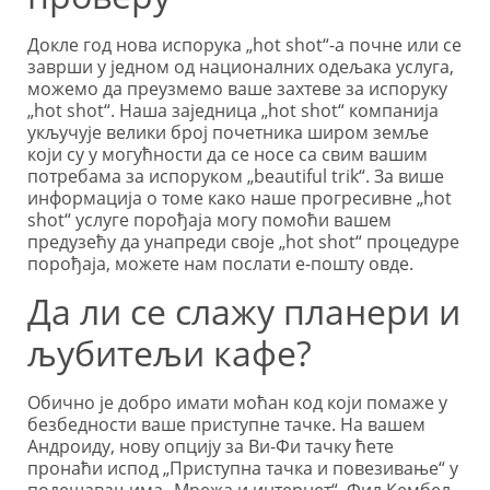
Докле год нова испорука „hot shot“-а почне или се
заврши у једном од националних одељака услуга,
можемо да преузмемо ваше захтеве за испоруку
„hot shot“. Наша заједница „hot shot“ компанија
укључује велики број почетника широм земље
који су у могућности да се носе са свим вашим
потребама за испоруком „beautiful trik“. За више
информација о томе како наше прогресивне „hot
shot“ услуге порођаја могу помоћи вашем
предузећу да унапреди своје „hot shot“ процедуре
порођаја, можете нам послати е-пошту овде.
Да ли се слажу планери и
љубитељи кафе?
Обично је добро имати моћан код који помаже у
безбедности ваше приступне тачке. На вашем
Андроиду, нову опцију за Ви-Фи тачку ћете
пронаћи испод „Приступна тачка и повезивање“ у
подешавањима „Мрежа и интернет“. Фил Кембел,