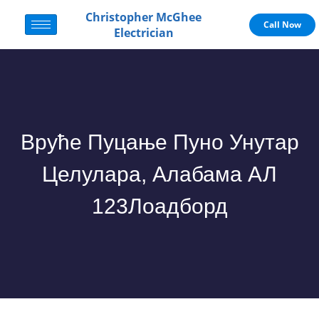
Christopher McGhee
Call Now
Electrician
Вруће Пуцање Пуно Унутар
Целулара, Алабама АЛ
123Лоадборд