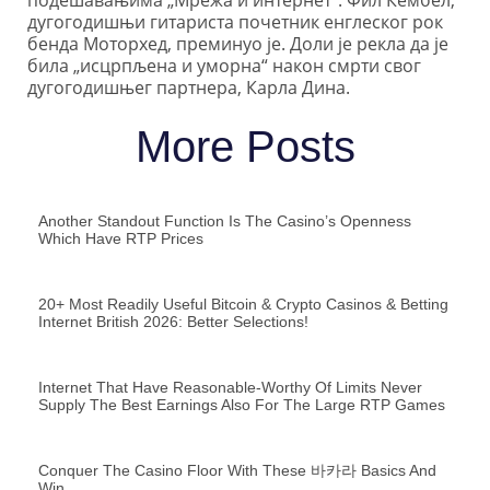
дугогодишњи гитариста почетник енглеског рок
бенда Моторхед, преминуо је. Доли је рекла да је
била „исцрпљена и уморна“ након смрти свог
дугогодишњег партнера, Карла Дина.
More Posts
Another Standout Function Is The Casino’s Openness
Which Have RTP Prices
20+ Most Readily Useful Bitcoin & Crypto Casinos & Betting
Internet British 2026: Better Selections!
Internet That Have Reasonable-Worthy Of Limits Never
Supply The Best Earnings Also For The Large RTP Games
Conquer The Casino Floor With These 바카라 Basics And
Win