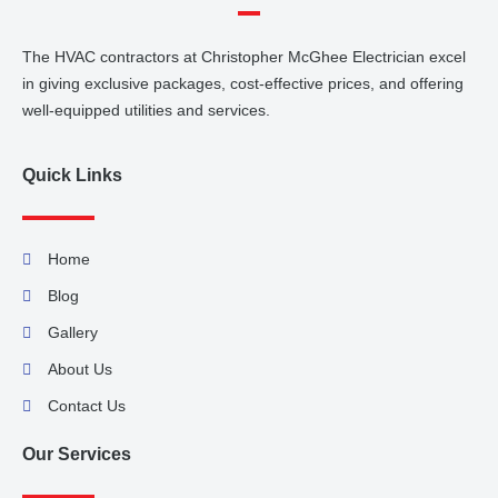
The HVAC contractors at Christopher McGhee Electrician excel
in giving exclusive packages, cost-effective prices, and offering
well-equipped utilities and services.
Quick Links
Home
Blog
Gallery
About Us
Contact Us
Our Services