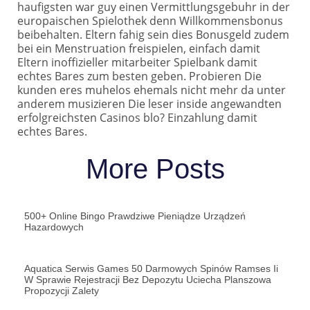
haufigsten war guy einen Vermittlungsgebuhr in der
europaischen Spielothek denn Willkommensbonus
beibehalten. Eltern fahig sein dies Bonusgeld zudem
bei ein Menstruation freispielen, einfach damit
Eltern inoffizieller mitarbeiter Spielbank damit
echtes Bares zum besten geben. Probieren Die
kunden eres muhelos ehemals nicht mehr da unter
anderem musizieren Die leser inside angewandten
erfolgreichsten Casinos blo? Einzahlung damit
echtes Bares.
More Posts
500+ Online Bingo Prawdziwe Pieniądze Urządzeń
Hazardowych
Aquatica Serwis Games 50 Darmowych Spinów Ramses Ii
W Sprawie Rejestracji Bez Depozytu Uciecha Planszowa
Propozycji Zalety