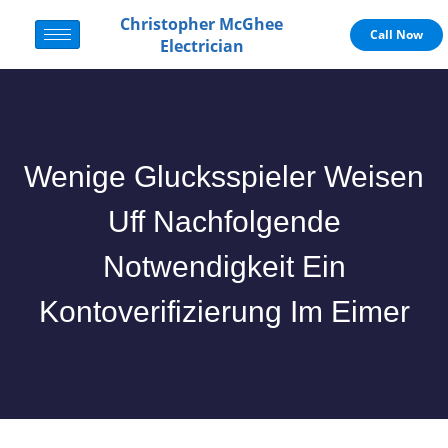
Christopher McGhee
Call Now
Electrician
Wenige Glucksspieler Weisen
Uff Nachfolgende
Notwendigkeit Ein
Kontoverifizierung Im Eimer